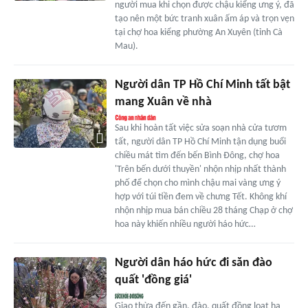
người mua khi chọn được chậu kiểng ưng ý, đã
tạo nên một bức tranh xuân ấm áp và trọn vẹn
tại chợ hoa kiểng phường An Xuyên (tỉnh Cà
Mau).
Người dân TP Hồ Chí Minh tất bật
mang Xuân về nhà
Sau khi hoàn tất việc sửa soạn nhà cửa tươm
tất, người dân TP Hồ Chí Minh tận dụng buổi
chiều mát tìm đến bến Bình Đông, chợ hoa
'Trên bến dưới thuyền' nhộn nhịp nhất thành
phố để chọn cho mình chậu mai vàng ưng ý
hợp với túi tiền đem về chưng Tết. Không khí
nhộn nhịp mua bán chiều 28 tháng Chạp ở chợ
hoa này khiến nhiều người háo hức…
Người dân háo hức đi săn đào
quất 'đồng giá'
Giao thừa đến gần, đào, quất đồng loạt hạ