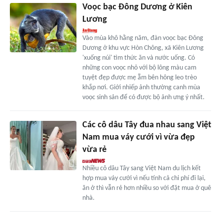
Voọc bạc Đông Dương ở Kiên
Lương
Vào mùa khô hằng năm, đàn voọc bạc Đông
Dương ở khu vực Hòn Chông, xã Kiên Lương
'xuống núi' tìm thức ăn và nước uống. Có
những con voọc nhỏ với bộ lông màu cam
tuyệt đẹp được mẹ ẵm bên hông leo trèo
khắp nơi. Giới nhiếp ảnh thường canh mùa
voọc sinh sản để có được bộ ảnh ưng ý nhất.
Các cô dâu Tây đua nhau sang Việt
Nam mua váy cưới vì vừa đẹp
vừa rẻ
Nhiều cô dâu Tây sang Việt Nam du lịch kết
hợp mua váy cưới vì nếu tính cả chi phí đi lại,
ăn ở thì vẫn rẻ hơn nhiều so với đặt mua ở quê
nhà.