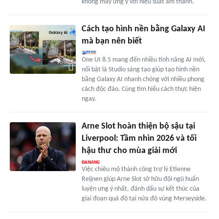
không mấy ưng ý với hiệu suất âm thanh.
Cách tạo hình nền bằng Galaxy AI
mà bạn nên biết
One UI 8.5 mang đến nhiều tính năng AI mới,
nổi bật là Studio sáng tạo giúp tạo hình nền
bằng Galaxy AI nhanh chóng với nhiều phong
cách độc đáo. Cùng tìm hiểu cách thực hiện
ngay.
Arne Slot hoàn thiện bộ sậu tại
Liverpool: Tầm nhìn 2026 và tối
hậu thư cho mùa giải mới
Việc chiêu mộ thành công trợ lý Etienne
Reijnen giúp Arne Slot sở hữu đội ngũ huấn
luyện ưng ý nhất, đánh dấu sự kết thúc của
giai đoạn quá độ tại nửa đỏ vùng Merseyside.