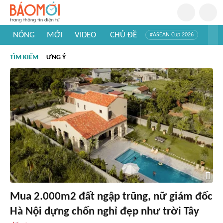
NÓNG
MỚI
VIDEO
CHỦ ĐỀ
#ASEAN Cup 2026
#Trí tuệ nhân tạo
#Mỹ - Iran
#Khám phá Việt Nam
TÌM KIẾM
ƯNG Ý
#Khám phá thế giới
Mua 2.000m2 đất ngập trũng, nữ giám đốc
Hà Nội dựng chốn nghỉ đẹp như trời Tây