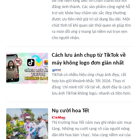
để thể hiện lòng biết ơn chân thành đối với
đấng sinh thành. Các sản phẩm công nghệ hỗ
trợ sức khỏe hay chăm sóc sắc đẹp thường
được ưu tiên nhờ giá trị sử dụng lâu dài. Một
chút tinh tế khi quan sát thói quen sẽ giúp tìm
ra món đồ ưng ý mang lại niềm vui trọn vẹn
cho người nhận.
Cách lưu ảnh chụp từ TikTok về
máy không logo đơn giản nhất
TikTok có nhiều hiệu ứng chụp ảnh đẹp, rất
hợp lưu giữ khoảnh khắc Tết 2026. Thay vì
đăng 'chỉ mình tôi' rồi tải về, dưới đây là cách
lưu ảnh TikTok không logo, nhanh và tiện hơn.
Nụ cười hoa Tết
Thị trường hoa Tết năm nay ghi nhận sức mua
tăng. Những nụ cười rạng rỡ của người nông
dân khi hoa bán 'chạy', hòa cùng niềm vui của