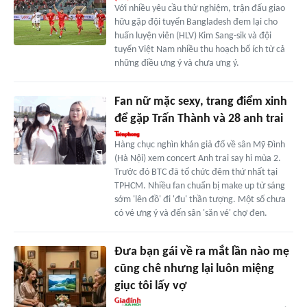
Với nhiều yêu cầu thử nghiệm, trận đấu giao
hữu gặp đội tuyển Bangladesh đem lại cho
huấn luyện viên (HLV) Kim Sang-sik và đội
tuyển Việt Nam nhiều thu hoạch bổ ích từ cả
những điều ưng ý và chưa ưng ý.
Fan nữ mặc sexy, trang điểm xinh
để gặp Trấn Thành và 28 anh trai
Hàng chục nghìn khán giả đổ về sân Mỹ Đình
(Hà Nội) xem concert Anh trai say hi mùa 2.
Trước đó BTC đã tổ chức đêm thứ nhất tại
TPHCM. Nhiều fan chuẩn bị make up từ sáng
sớm 'lên đồ' đi 'đu' thần tượng. Một số chưa
có vé ưng ý và đến sân 'săn vé' chợ đen.
Đưa bạn gái về ra mắt lần nào mẹ
cũng chê nhưng lại luôn miệng
giục tôi lấy vợ