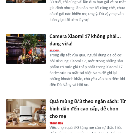
30 tuổi, tôi cũng vài lần đưa bạn gái về ra mắt
gia đình nhưng lần nào mẹ tôi cũng chê, chưa
có cô gái nào khiến mẹ ưng ý. Dù vậy mẹ vẫn
luôn giục tôi sớm lấy vợ.
Camera Xiaomi 17 không phải...
dạng vừa!
Trong dịp tết vừa qua, người dùng đã có cơ
hội sử dụng Xiaomi 17, một trong những sản
phẩm có mức giá thấp nhất trong Xiaomi 17
Series vừa ra mắt tại Việt Nam để ghi lại
những khoảnh khắc, chủ yếu vào ban đêm khi
đến Đà Nẵng và Hội An.
Quà mùng 8/3 theo ngân sách: Từ
bình dân đến cao cấp, dễ chọn
cho mẹ
Việc chọn quà 8/3 tặng mẹ cần sự thấu hiểu