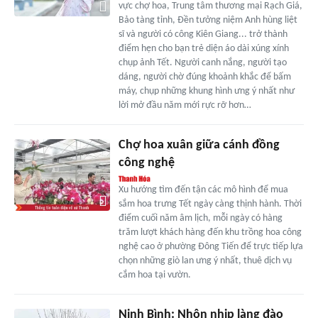
vực chợ hoa, Trung tâm thương mại Rạch Giá,
Bảo tàng tỉnh, Đền tưởng niệm Anh hùng liệt
sĩ và người có công Kiên Giang... trở thành
điểm hẹn cho bạn trẻ diện áo dài xúng xính
chụp ảnh Tết. Người canh nắng, người tạo
dáng, người chờ đúng khoảnh khắc để bấm
máy, chụp những khung hình ưng ý nhất như
lời mở đầu năm mới rực rỡ hơn…
Chợ hoa xuân giữa cánh đồng
công nghệ
Xu hướng tìm đến tận các mô hình để mua
sắm hoa trưng Tết ngày càng thịnh hành. Thời
điểm cuối năm âm lịch, mỗi ngày có hàng
trăm lượt khách hàng đến khu trồng hoa công
nghệ cao ở phường Đông Tiến để trực tiếp lựa
chọn những giò lan ưng ý nhất, thuê dịch vụ
cắm hoa tại vườn.
Ninh Bình: Nhộn nhịp làng đào