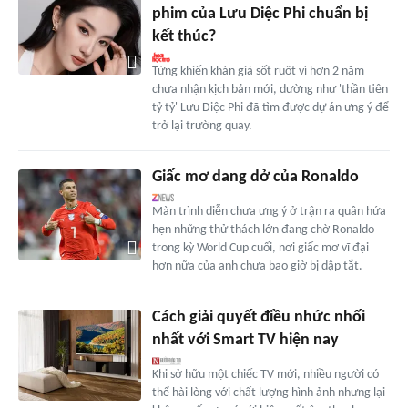
phim của Lưu Diệc Phi chuẩn bị
kết thúc?
Từng khiến khán giả sốt ruột vì hơn 2 năm
chưa nhận kịch bản mới, dường như 'thần tiên
tỷ tỷ' Lưu Diệc Phi đã tìm được dự án ưng ý để
trở lại trường quay.
Giấc mơ dang dở của Ronaldo
Màn trình diễn chưa ưng ý ở trận ra quân hứa
hẹn những thử thách lớn đang chờ Ronaldo
trong kỳ World Cup cuối, nơi giấc mơ vĩ đại
hơn nữa của anh chưa bao giờ bị dập tắt.
Cách giải quyết điều nhức nhối
nhất với Smart TV hiện nay
Khi sở hữu một chiếc TV mới, nhiều người có
thể hài lòng với chất lượng hình ảnh nhưng lại