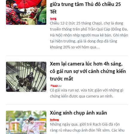
giữa trung tâm Thủ đô chiều 25
Tết
Chiều 12-2 (tức 25 tháng Chạp), chợ lá dong
truyền thống trên phố Trần Quý Cáp (Đống Đa,
Hà Nội) nhộn nhịp người mua kẻ bán. Ghi nhận
tại hiện trường, giá lá dong đẹp đã tăng
khoảng 20% so với hôm qua...
Xem lại camera lúc hơn 4h sáng,
cô gái run sợ với cảnh chứng kiến
trước mắt
Cô gái vừa run sợ, vừa tức giận với những gì
chứng kiến được qua camera an ninh.
Xúng xính chụp ảnh xuân
Những ngày qua, giới trẻ Rạch Giá đã rộn
ràng rủ nhau chụp ảnh đón Tết sớm. Các khu