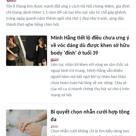
Tốn 8 tháng tìm được mảnh đất ưng ý cách Hà Nội chừng 40km, gia đình
chị Giang dành thêm 1,5 năm để cải tạo khu vực này từ chỗ gập ghềnh,
trũng ngập quanh năm thành ngôi nhà thứ 2 đẹp như tranh, sáng dậy
thảnh thơi nghe tiếng chim hót.
Minh Hằng tiết lộ điều chưa ưng ý
về vóc dáng dù được khen sở hữu
body 'đỉnh' ở tuổi 39
Liên tục nhận lời khen với vòng eo săn chắc và
ngoại hình trẻ trung, Minh Hằng vẫn khiến
người hâm mộ bất ngờ khi tự nhận bản thân
chưa hoàn toàn hài lòng về vóc dáng. Chia sẻ
của nữ ca sĩ nhanh chóng thu hút sự chú ý trên
mạng xã hội.
Bí quyết chọn nhẫn cưới hợp tông
da
Chọn nhẫn cưới không chỉ là tìm kiểu dáng hay