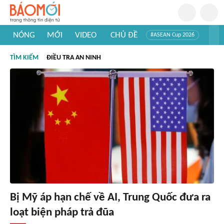
NÓNG
MỚI
VIDEO
CHỦ ĐỀ
#ASEAN Cup 2026
#Trí tuệ nhân tạo
#Mỹ - Iran
#Khám phá Việt Nam
TÌM KIẾM
ĐIỀU TRA AN NINH
#Khám phá thế giới
Bị Mỹ áp hạn chế về AI, Trung Quốc đưa ra
loạt biện pháp trả đũa