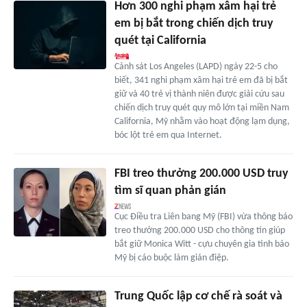
Hơn 300 nghi phạm xâm hại trẻ
em bị bắt trong chiến dịch truy
quét tại California
Cảnh sát Los Angeles (LAPD) ngày 22-5 cho
biết, 341 nghi phạm xâm hại trẻ em đã bị bắt
giữ và 40 trẻ vị thành niên được giải cứu sau
chiến dịch truy quét quy mô lớn tại miền Nam
California, Mỹ nhằm vào hoạt động lạm dụng,
bóc lột trẻ em qua Internet.
FBI treo thưởng 200.000 USD truy
tìm sĩ quan phản gián
Cục Điều tra Liên bang Mỹ (FBI) vừa thông báo
treo thưởng 200.000 USD cho thông tin giúp
bắt giữ Monica Witt - cựu chuyên gia tình báo
Mỹ bị cáo buộc làm gián điệp.
Trung Quốc lập cơ chế rà soát và