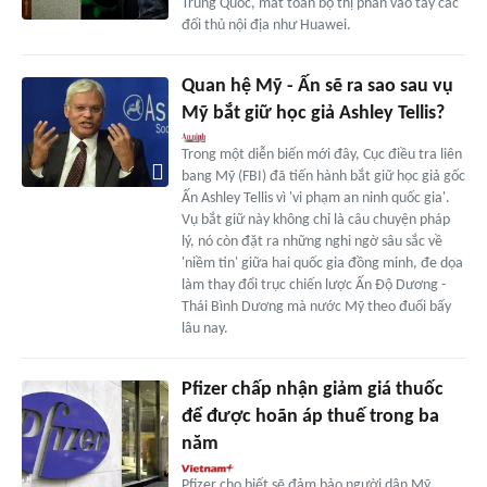
Trung Quốc, mất toàn bộ thị phần vào tay các
đối thủ nội địa như Huawei.
Quan hệ Mỹ - Ấn sẽ ra sao sau vụ
Mỹ bắt giữ học giả Ashley Tellis?
Trong một diễn biến mới đây, Cục điều tra liên
bang Mỹ (FBI) đã tiến hành bắt giữ học giả gốc
Ấn Ashley Tellis vì 'vi phạm an ninh quốc gia'.
Vụ bắt giữ này không chỉ là câu chuyện pháp
lý, nó còn đặt ra những nghi ngờ sâu sắc về
'niềm tin' giữa hai quốc gia đồng minh, đe dọa
làm thay đổi trục chiến lược Ấn Độ Dương -
Thái Bình Dương mà nước Mỹ theo đuổi bấy
lâu nay.
Pfizer chấp nhận giảm giá thuốc
để được hoãn áp thuế trong ba
năm
Pfizer cho biết sẽ đảm bảo người dân Mỹ