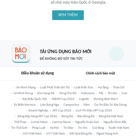
số nhà máy Hàn Quốc ở Georgia.
XEM THÊM
TẢI ỨNG DỤNG BÁO MỚI
ĐỂ KHÔNG BỎ SÓT TIN TỨC
Điều khoản sử dụng
Chính sách bảo mật
An Ninh Mạng
Luật Phát Triển Đô Thị
Luật Kiến Trúc
Hạ Tầng
Tháo Gỡ
Lê Minh Hưng
Kim Sang-Sik
Vùng Thủ Đô
Indonesia
Mỹ
Tô Lâm
Iran
Đại Biểu Quốc Hội
ASEAN Cup 2026
Logistic
Đường Vành Đai 5
Eo Biển Hormuz
Liên Bang Nga
Campuchia
Năm
Dự Án Đầu Tư Xây Dựng
Doanh Nghiệp
AFF Cup 2026
Lịch Thi Đấu AFF Cup 2026
Bảng Xếp Hạng AFF Cup 2026
Bóng Đá
Báo Bóng Đá
Bóng Đá Việt Nam
Thể Thao
Lionel Messi
Lamine Yamal
Nguyễn Xuân Son
Nguyễn Đình Bắc
Tin Thế Giới
Pháp Luật
Xã Hội
Tin Bão
Tin Tức
Giá Vàng
Tuyển Việt Nam
U23 Việt Nam
U17 Việt Nam
Kết Quả Bóng Đá
Ngoại Hạng Anh