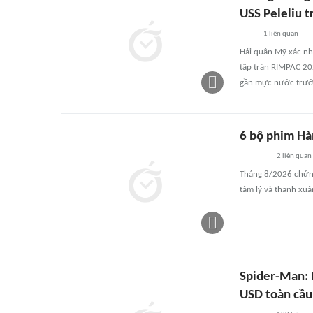
USS Peleliu 
1
liên quan
Hải quân Mỹ xác nh
tập trận RIMPAC 202
gần mực nước trước
6 bộ phim Hà
2
liên quan
Tháng 8/2026 chứng
tâm lý và thanh xuâ
Spider-Man: 
USD toàn cầu