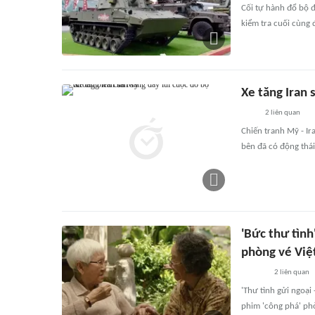
Cối tự hành đổ bộ 
kiểm tra cuối cùng 
Xe tăng Iran
2
liên quan
Chiến tranh Mỹ - Ir
bên đã có động thái
'Bức thư tình
phòng vé Việ
2
liên quan
'Thư tình gửi ngoại
phim 'công phá' ph