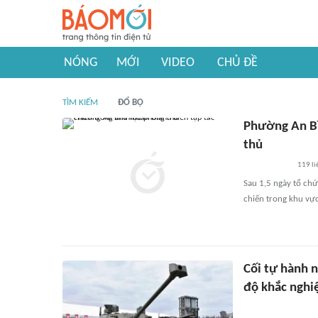
NÓNG
MỚI
VIDEO
CHỦ ĐỀ
TÌM KIẾM
ĐỔ BỘ
Phường An Bì
thủ
119
li
Sau 1,5 ngày tổ chứ
chiến trong khu vự
Cối tự hành 
độ khắc nghi