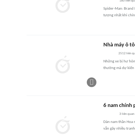
180
liên qu
Spider-Man: Brand 
tượng nhất khi chín
Nhà máy ô tô 
2512
liên q
Những xe bị hư hỏ
thường mà dự kiến 
6 nam chính 
3
liên quan
Dàn nam thần Hoa n
vẫn gây nhiều tranh 