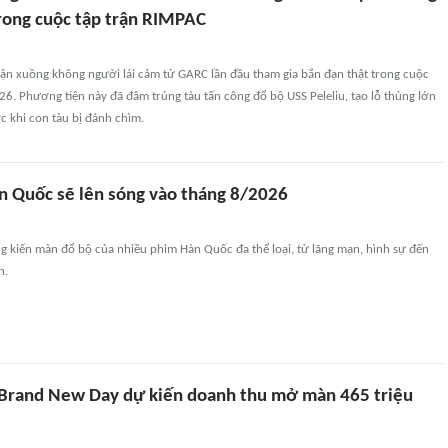
trong cuộc tập trận RIMPAC
ận xuồng không người lái cảm tử GARC lần đầu tham gia bắn đạn thật trong cuộc
6. Phương tiện này đã đâm trúng tàu tấn công đổ bộ USS Peleliu, tạo lỗ thủng lớn
 khi con tàu bị đánh chìm.
n Quốc sẽ lên sóng vào tháng 8/2026
 kiến màn đổ bộ của nhiều phim Hàn Quốc đa thể loại, từ lãng mạn, hình sự đến
n.
Brand New Day dự kiến doanh thu mở màn 465 triệu