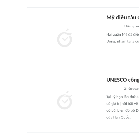
Mỹ điều tàu 
5
liên quan
Hải quân Mỹ đã điề
Đông, nhằm tăng cư
UNESCO công 
2
liên qua
Tại kỳ họp lần thứ 
có giá trị nổi bật 
có bãi biển đổ bộ D
của Hàn Quốc.