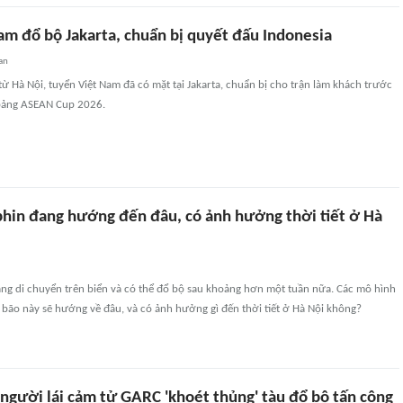
am đổ bộ Jakarta, chuẩn bị quyết đấu Indonesia
an
từ Hà Nội, tuyển Việt Nam đã có mặt tại Jakarta, chuẩn bị cho trận làm khách trước
 bảng ASEAN Cup 2026.
phin đang hướng đến đâu, có ảnh hưởng thời tiết ở Hà
ang di chuyển trên biển và có thể đổ bộ sau khoảng hơn một tuần nữa. Các mô hình
 bão này sẽ hướng về đâu, và có ảnh hưởng gì đến thời tiết ở Hà Nội không?
người lái cảm tử GARC 'khoét thủng' tàu đổ bộ tấn công