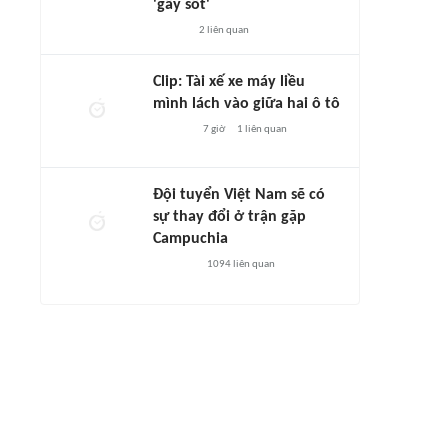
'gây sốt'
2
liên quan
Clip: Tài xế xe máy liều
mình lách vào giữa hai ô tô
7 giờ
1
liên quan
Đội tuyển Việt Nam sẽ có
sự thay đổi ở trận gặp
Campuchia
1094
liên quan