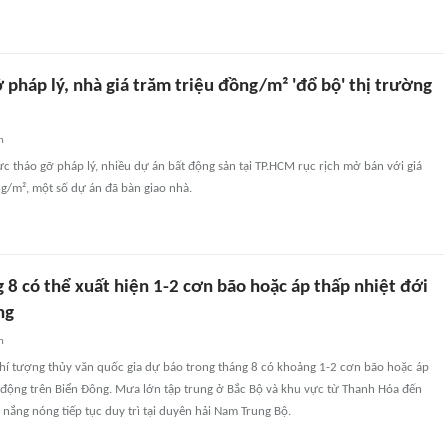
pháp lý, nhà giá trăm triệu đồng/m² 'đổ bộ' thị trường
n
c tháo gỡ pháp lý, nhiều dự án bất động sản tại TP.HCM rục rịch mở bán với giá
g/m², một số dự án đã bàn giao nhà.
 8 có thể xuất hiện 1-2 cơn bão hoặc áp thấp nhiệt đới
ng
n
hí tượng thủy văn quốc gia dự báo trong tháng 8 có khoảng 1-2 cơn bão hoặc áp
t động trên Biển Đông. Mưa lớn tập trung ở Bắc Bộ và khu vực từ Thanh Hóa đến
i nắng nóng tiếp tục duy trì tại duyên hải Nam Trung Bộ.