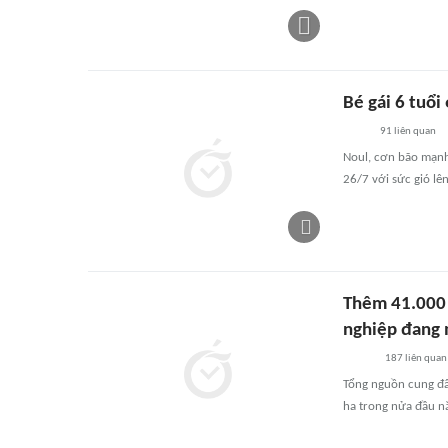
Bé gái 6 tuổi
91
liên quan
Noul, cơn bão mạn
26/7 với sức gió lê
Thêm 41.000 
nghiệp đang
187
liên quan
Tổng nguồn cung đấ
ha trong nửa đầu n