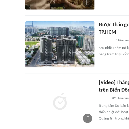
Được tháo gỡ 
TP.HCM
3
liên qua
Sau nhiều năm nỗ lự
hàng trăm triệu đồn
[Video] Tháng
trên Biển Đô
895
liên qua
Trung tâm Dự báo k
thấp nhiệt đới hoạ
Quảng Trị, trong kh