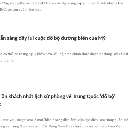
đường không thế hệ mới 2S42 Lotos của Nga đang gấp rút hoàn thành những bài
để được sản xuất hàng loạt.
 sẵn sàng đẩy lui cuộc đổ bộ đường biển của Mỹ
an có thể leo thang nguy hiểm hơn nếu bộ binh chính thức được sử dụng, khi cả hai
 chuẩn bị.
' ăn khách nhất lịch sử phòng vé Trung Quốc 'đổ bộ'
t
 - Dear you' được xem là một 'hiện tượng điện ảnh' của đạo diễn Lam Hồng Xuân. Bộ
òng vé Trung Quốc và các nước Đông Nam Á và chuẩn bị cập bến rạp chiếu Việt.