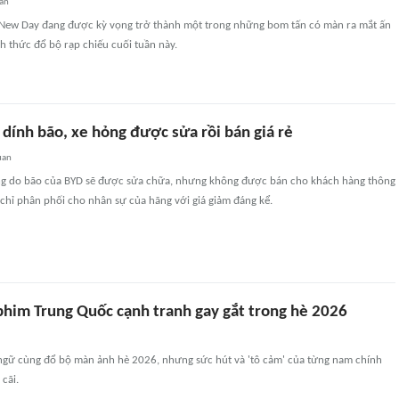
an
New Day đang được kỳ vọng trở thành một trong những bom tấn có màn ra mắt ấn
h thức đổ bộ rạp chiếu cuối tuần này.
dính bão, xe hỏng được sửa rồi bán giá rẻ
uan
ng do bão của BYD sẽ được sửa chữa, nhưng không được bán cho khách hàng thông
chỉ phân phối cho nhân sự của hãng với giá giảm đáng kể.
phim Trung Quốc cạnh tranh gay gắt trong hè 2026
gữ cùng đổ bộ màn ảnh hè 2026, nhưng sức hút và 'tô cảm' của từng nam chính
cãi.