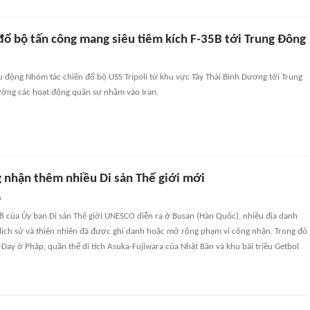
đổ bộ tấn công mang siêu tiêm kích F-35B tới Trung Đông
u động Nhóm tác chiến đổ bộ USS Tripoli từ khu vực Tây Thái Bình Dương tới Trung
ờng các hoạt động quân sự nhằm vào Iran.
nhận thêm nhiều Di sản Thế giới mới
n
48 của Ủy ban Di sản Thế giới UNESCO diễn ra ở Busan (Hàn Quốc), nhiều địa danh
về lịch sử và thiên nhiên đã được ghi danh hoặc mở rộng phạm vi công nhận. Trong đó
-Day ở Pháp, quần thể di tích Asuka-Fujiwara của Nhật Bản và khu bãi triều Getbol