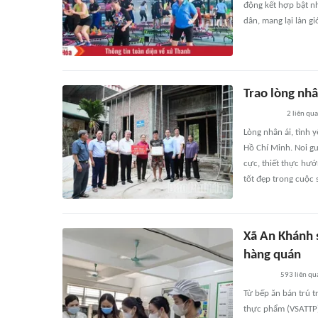
động kết hợp bật n
dân, mang lại làn g
Trao lòng nhâ
2
liên qu
Lòng nhân ái, tình
Hồ Chí Minh. Noi gư
cực, thiết thực hư
tốt đẹp trong cuộc 
Xã An Khánh s
hàng quán
593
liên qu
Từ bếp ăn bán trú 
thực phẩm (VSATTP) 