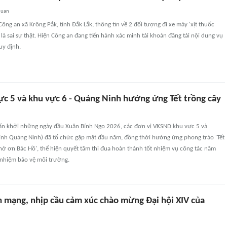
quan
ông an xã Krông Pắk, tỉnh Đắk Lắk, thông tin về 2 đối tượng đi xe máy 'xịt thuốc
 là sai sự thật. Hiện Công an đang tiến hành xác minh tài khoản đăng tải nội dung vụ
uy định.
c 5 và khu vực 6 - Quảng Ninh hưởng ứng Tết trồng cây
ấn khởi những ngày đầu Xuân Bính Ngọ 2026, các đơn vị VKSND khu vực 5 và
ỉnh Quảng Ninh) đã tổ chức gặp mặt đầu năm, đồng thời hưởng ứng phong trào 'Tết
hớ ơn Bác Hồ', thể hiện quyết tâm thi đua hoàn thành tốt nhiệm vụ công tác năm
 nhiệm bảo vệ môi trường.
h mạng, nhịp cầu cảm xúc chào mừng Đại hội XIV của