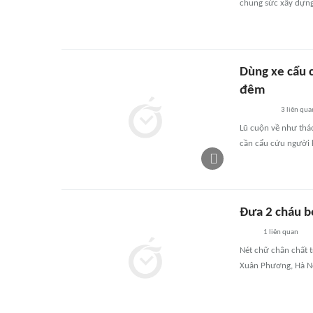
chung sức xây dựng
Dùng xe cẩu 
đêm
3
liên qua
Lũ cuộn về như thá
cần cẩu cứu người 
Đưa 2 cháu bé
1
liên quan
Nét chữ chân chất 
Xuân Phương, Hà Nội