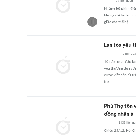
77
liên quan
Những bộ phim điện
không chỉ tái hiện
giữa các thế hệ.
Lan tỏa yêu t
2
liên qu
10 năm qua, Câu lạc
yêu thương đến với 
được viết nên từ tr
trẻ.
Phú Thọ tôn v
đồng nhân ái
1333
liên q
Chiều 25/12, Hội Ch