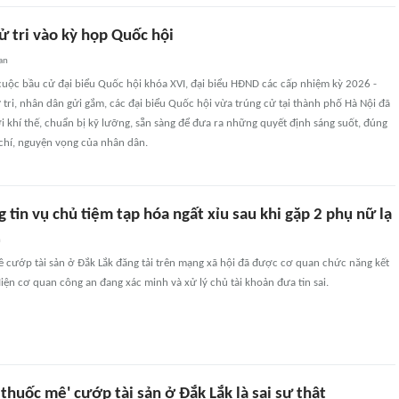
ử tri vào kỳ họp Quốc hội
an
cuộc bầu cử đại biểu Quốc hội khóa XVI, đại biểu HĐND các cấp nhiệm kỳ 2026 -
 tri, nhân dân gửi gắm, các đại biểu Quốc hội vừa trúng cử tại thành phố Hà Nội đã
 khí thế, chuẩn bị kỹ lưỡng, sẵn sàng để đưa ra những quyết định sáng suốt, đúng
 chí, nguyện vọng của nhân dân.
 tin vụ chủ tiệm tạp hóa ngất xỉu sau khi gặp 2 phụ nữ lạ
n
ê cướp tài sản ở Đắk Lắk đăng tải trên mạng xã hội đã được cơ quan chức năng kết
 Hiện cơ quan công an đang xác minh và xử lý chủ tài khoản đưa tin sai.
t thuốc mê' cướp tài sản ở Đắk Lắk là sai sự thật