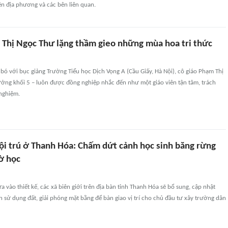
ền địa phương và các bên liên quan.
 Thị Ngọc Thư lặng thầm gieo những mùa hoa tri thức
bó với bục giảng Trường Tiểu học Dịch Vọng A (Cầu Giấy, Hà Nội), cô giáo Phạm Thị
ưởng khối 5 – luôn được đồng nghiệp nhắc đến như một giáo viên tận tâm, trách
 nghiệm.
ội trú ở Thanh Hóa: Chấm dứt cảnh học sinh băng rừng
ờ học
a vào thiết kế, các xã biên giới trên địa bàn tỉnh Thanh Hóa sẽ bổ sung, cập nhật
 sử dụng đất, giải phóng mặt bằng để bàn giao vị trí cho chủ đầu tư xây trường dân