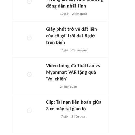
đông dân nhất tỉnh
10 giờ
2
liên quan
Giây phút trở về đất liền
của cô gái trôi dạt 8 giờ
trên biển
7 giờ
61
liên quan
Video bóng đá Thái Lan vs
Myanmar: VAR tặng quà
'Voi chiến'
24
liên quan
Clip: Tai nạn liên hoàn giữa
3 xe máy tại giao lộ
7 giờ
2
liên quan