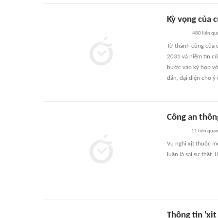
Kỳ vọng của c
480
liên qu
Từ thành công của 
2031 và niềm tin cử
bước vào kỳ họp với
đắn, đại diện cho ý
Công an thông
11
liên qua
Vụ nghi xịt thuốc m
luận là sai sự thật.
Thông tin 'xị