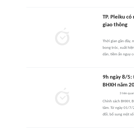
TP. Pleiku có
giao thông
Thời gian gần đây, 
bong tróc, xuất hiệ
dân, tiềm ẩn nguy c
9h ngày 8/5: 
BHXH năm 20
3
liên qua
Chính sách BHXH, B
tâm. Từ ngày 01/7
đổi, bổ sung một số