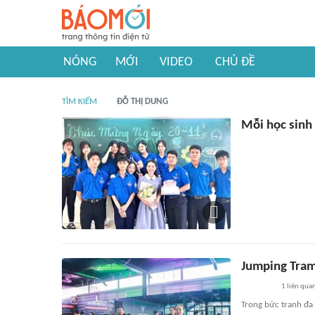
NÓNG
MỚI
VIDEO
CHỦ ĐỀ
TÌM KIẾM
ĐỖ THỊ DUNG
Mỗi học sinh
Jumping Tramp
1
liên qua
Trong bức tranh đa 