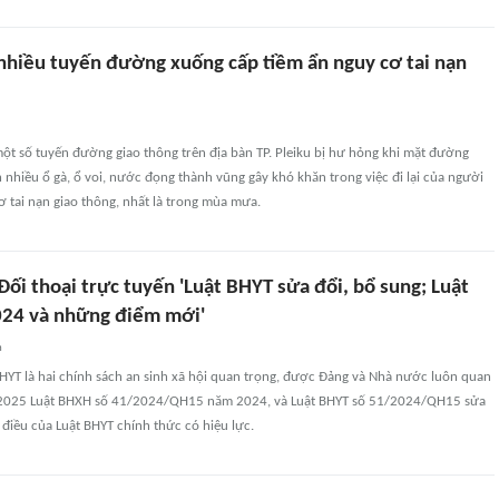
 nhiều tuyến đường xuống cấp tiềm ẩn nguy cơ tai nạn
một số tuyến đường giao thông trên địa bàn TP. Pleiku bị hư hỏng khi mặt đường
n nhiều ổ gà, ổ voi, nước đọng thành vũng gây khó khăn trong việc đi lại của người
ơ tai nạn giao thông, nhất là trong mùa mưa.
Đối thoại trực tuyến 'Luật BHYT sửa đổi, bổ sung; Luật
24 và những điểm mới'
n
HYT là hai chính sách an sinh xã hội quan trọng, được Đảng và Nhà nước luôn quan
/2025 Luật BHXH số 41/2024/QH15 năm 2024, và Luật BHYT số 51/2024/QH15 sửa
 điều của Luật BHYT chính thức có hiệu lực.