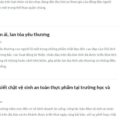
hảy trên bạt nhún và âm nhạc đang dần thu hút sự tham gia của đông đảo người
ió mới trong thể thao quần chúng.
n ái, lan tỏa yêu thương
an
 yêu thương con người là một trong những phẩm chất đạo đức cao đẹp của Chủ tịch
ơng Bác, các hoạt động từ thiện, nhân đạo trên địa bàn tỉnh đã được triển khai tích
ớng về những hoàn cảnh khó khăn, góp phần lan tỏa tình yêu thương và những điều
sống.
iết chặt vệ sinh an toàn thực phẩm tại trường học và
an
trường mầm non đến cơ sở kinh doanh ăn uống, công tác bảo đảm vệ sinh an toàn
trên địa bàn xã An Khánh được triển khai ngày càng bài bản, với sự phối hợp chặt