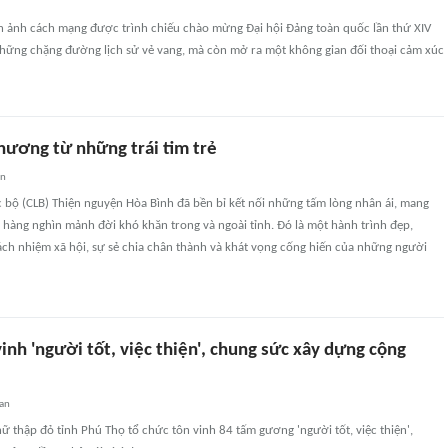
 ảnh cách mạng được trình chiếu chào mừng Đại hội Đảng toàn quốc lần thứ XIV
 những chặng đường lịch sử vẻ vang, mà còn mở ra một không gian đối thoại cảm xúc
hương từ những trái tim trẻ
an
 bộ (CLB) Thiện nguyện Hòa Bình đã bền bỉ kết nối những tấm lòng nhân ái, mang
hàng nghìn mảnh đời khó khăn trong và ngoài tỉnh. Đó là một hành trình đẹp,
ách nhiệm xã hội, sự sẻ chia chân thành và khát vọng cống hiến của những người
inh 'người tốt, việc thiện', chung sức xây dựng cộng
uan
ữ thập đỏ tỉnh Phú Thọ tổ chức tôn vinh 84 tấm gương 'người tốt, việc thiện',