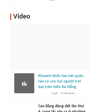
Video
Khoảnh khắc tàu hải quân,
tàu cá cứu hai người trôi
dạt trên biển Đà Nẵng
11 giờ
61
liên quan
Cao Bằng động đất lần thứ
4, rung lắc xảy ra ở phường