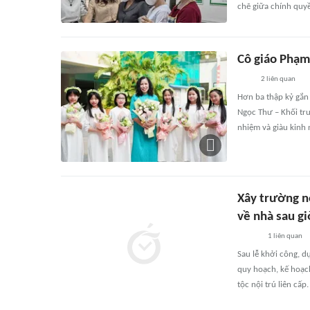
chẽ giữa chính quy
Cô giáo Phạm
2
liên quan
Hơn ba thập kỷ gắn 
Ngọc Thư – Khối tr
nhiệm và giàu kinh
Xây trường n
về nhà sau gi
1
liên quan
Sau lễ khởi công, dự
quy hoạch, kế hoạch
tộc nội trú liên cấp.