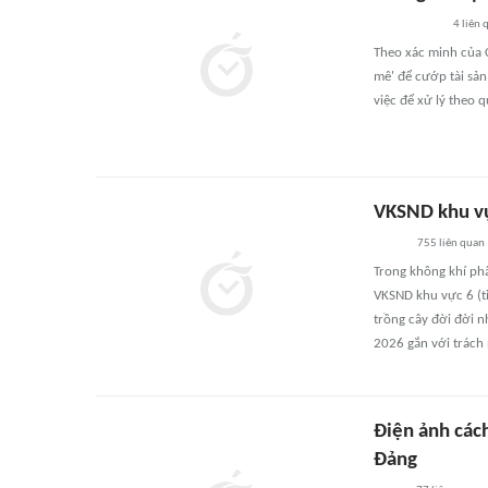
4
liên 
Theo xác minh của C
mê' để cướp tài sản
việc để xử lý theo q
VKSND khu vự
755
liên quan
Trong không khí ph
VKSND khu vực 6 (t
trồng cây đời đời n
2026 gắn với trách
Điện ảnh các
Đảng