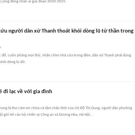
 cộng đồng nhân ái giai đoạn 2020-2025.
cứu người dân xứ Thanh thoát khỏi dòng lũ tử thần trong
n
c đổ, cuốn phăng mọi thứ, nhấn chìm nhà cửa trong đêm, dân xứ Thanh phải dùng
khỏi dòng lũ dữ.
 đi lạc về với gia đình
trong lá thư cảm ơn chứa cả tấm chân tình của chị Đỗ Thị Dung, người dân phường
 gửi tới cán bộ chiến sỹ Công an xã Dương Hòa, Hà Nội...