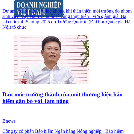
Dự án 'Helio' - thiết bị lọc không khí thân thiện môi trường do nhóm
sinh viên Việt Nam và quốc tế cùng thực hiện - vừa giành giải Ba
tại cuộc thi IStartup 2025 do Trường Quốc tế (Đại học Quốc gia Hà
Nội) tổ chức.
Dấu mốc trưởng thành của một thương hiệu bảo
hiểm gắn bó với Tam nông
Bnews
Công ty cổ phần Bảo hiểm Ngân hàng Nông nghiệp - Bảo hiểm