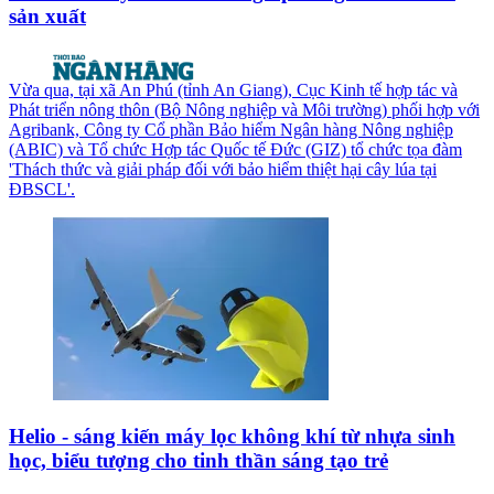
sản xuất
Vừa qua, tại xã An Phú (tỉnh An Giang), Cục Kinh tế hợp tác và
Phát triển nông thôn (Bộ Nông nghiệp và Môi trường) phối hợp với
Agribank, Công ty Cổ phần Bảo hiểm Ngân hàng Nông nghiệp
(ABIC) và Tổ chức Hợp tác Quốc tế Đức (GIZ) tổ chức tọa đàm
'Thách thức và giải pháp đối với bảo hiểm thiệt hại cây lúa tại
ĐBSCL'.
Helio - sáng kiến máy lọc không khí từ nhựa sinh
học, biểu tượng cho tinh thần sáng tạo trẻ