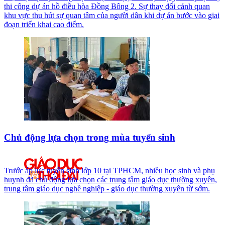
thi công dự án hồ điều hòa Đồng Bông 2. Sự thay đổi cảnh quan
khu vực thu hút sự quan tâm của người dân khi dự án bước vào giai
đoạn triển khai cao điểm.
Chủ động lựa chọn trong mùa tuyển sinh
Trước áp lực tuyển sinh lớp 10 tại TPHCM, nhiều học sinh và phụ
huynh đã chủ động lựa chọn các trung tâm giáo dục thường xuyên,
trung tâm giáo dục nghề nghiệp - giáo dục thường xuyên từ sớm.