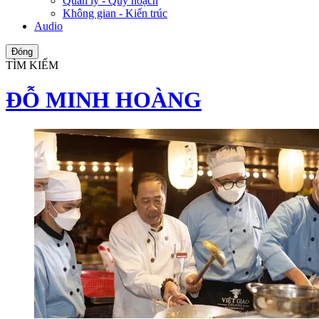
Quản lý - Quy hoạch
Không gian - Kiến trúc
Audio
Đóng
TÌM KIẾM
ĐỖ MINH HOÀNG