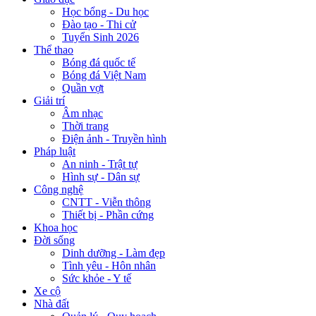
Học bổng - Du học
Đào tạo - Thi cử
Tuyển Sinh 2026
Thể thao
Bóng đá quốc tế
Bóng đá Việt Nam
Quần vợt
Giải trí
Âm nhạc
Thời trang
Điện ảnh - Truyền hình
Pháp luật
An ninh - Trật tự
Hình sự - Dân sự
Công nghệ
CNTT - Viễn thông
Thiết bị - Phần cứng
Khoa học
Đời sống
Dinh dưỡng - Làm đẹp
Tình yêu - Hôn nhân
Sức khỏe - Y tế
Xe cộ
Nhà đất