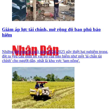
Giảm áp lực tài chính, mở rộng độ bao phủ bảo
hiểm
Những đợt mưa lũ cuối năm 2024-2025 gây thiệt hại nghiêm trọng,
đặt ra yêu cầu nhìn lại vai trò của bảo hiểm như một 'lá chắn tài
chính' cho người dân, nhất là khu vực 'tam nông'.