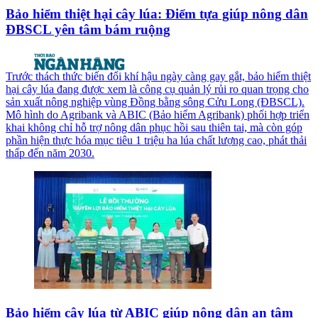
Bảo hiểm thiệt hại cây lúa: Điểm tựa giúp nông dân
ĐBSCL yên tâm bám ruộng
Trước thách thức biến đổi khí hậu ngày càng gay gắt, bảo hiểm thiệt
hại cây lúa đang được xem là công cụ quản lý rủi ro quan trọng cho
sản xuất nông nghiệp vùng Đồng bằng sông Cửu Long (ĐBSCL).
Mô hình do Agribank và ABIC (Bảo hiểm Agribank) phối hợp triển
khai không chỉ hỗ trợ nông dân phục hồi sau thiên tai, mà còn góp
phần hiện thực hóa mục tiêu 1 triệu ha lúa chất lượng cao, phát thải
thấp đến năm 2030.
Bảo hiểm cây lúa từ ABIC giúp nông dân an tâm