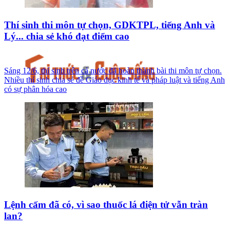
Thí sinh thi môn tự chọn, GDKTPL, tiếng Anh và
Lý... chia sẻ khó đạt điểm cao
Sáng 12/6, thí sinh trên cả nước đã hoàn thành bài thi môn tự chọn.
Nhiều thí sinh chia sẻ đề Giáo dục kinh tế và pháp luật và tiếng Anh
có sự phân hóa cao
Lệnh cấm đã có, vì sao thuốc lá điện tử vẫn tràn
lan?