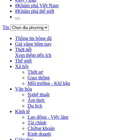
#Khám phá Việt Nam
#Khám phá thế giới
Tin
Thông tin bóng đá
Giá vàng hôm nay
Thời tiết
Xem thêm tiện ích
Thế giới
Xã hội
Thời sự
Giao thông
Môi trường - Khí hậu
Văn hóa
Nghệ thuật
Ẩm thực
Du lịch
Kinh tế
Lao động - Việc làm
Tài chính
Chứng khoán
Kinh doanh
Giáo dục