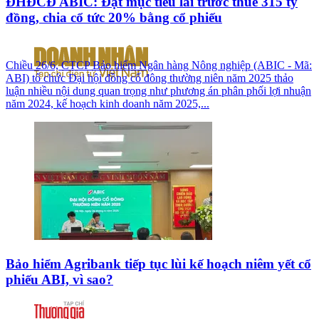
ĐHĐCĐ ABIC: Đặt mục tiêu lãi trước thuế 315 tỷ
đồng, chia cổ tức 20% bằng cổ phiếu
Chiều 26/6, CTCP Bảo hiểm Ngân hàng Nông nghiệp (ABIC - Mã:
ABI) tổ chức Đại hội đồng cổ đông thường niên năm 2025 thảo
luận nhiều nội dung quan trọng như phương án phân phối lợi nhuận
năm 2024, kế hoạch kinh doanh năm 2025,...
Bảo hiểm Agribank tiếp tục lùi kế hoạch niêm yết cổ
phiếu ABI, vì sao?