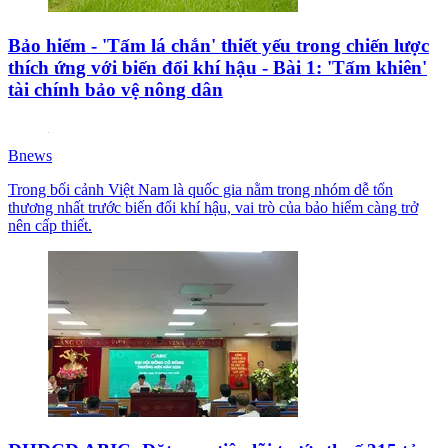
Bảo hiểm - 'Tấm lá chắn' thiết yếu trong chiến lược
thích ứng với biến đổi khí hậu - Bài 1: 'Tấm khiên'
tài chính bảo vệ nông dân
Bnews
Trong bối cảnh Việt Nam là quốc gia nằm trong nhóm dễ tổn
thương nhất trước biến đổi khí hậu, vai trò của bảo hiểm càng trở
nên cấp thiết.