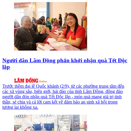
Người dân Lâm Đồng phấn khởi nhận quà Tết Độc
lập
Trước thềm đại lễ Quốc khánh (2/9), từ các phường trung tâm đến
các xã vùng sâu, biên giới, hải đảo của tỉnh Lâm Đồng, đông đảo
người dân đón nhận quà Tết Độc lập - món quà mang giá trị tinh
thần, sẻ chia và cả lời cam kết về đảm bảo an sinh xã hội trong
tương lai không xa.