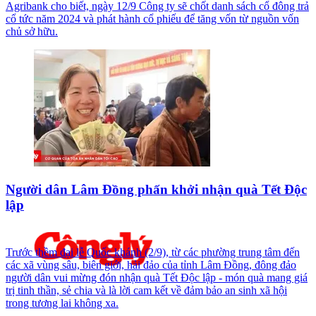
Agribank cho biết, ngày 12/9 Công ty sẽ chốt danh sách cổ đông trả
cổ tức năm 2024 và phát hành cổ phiếu để tăng vốn từ nguồn vốn
chủ sở hữu.
Người dân Lâm Đồng phấn khởi nhận quà Tết Độc
lập
Trước thềm đại lễ Quốc khánh (2/9), từ các phường trung tâm đến
các xã vùng sâu, biên giới, hải đảo của tỉnh Lâm Đồng, đông đảo
người dân vui mừng đón nhận quà Tết Độc lập - món quà mang giá
trị tinh thần, sẻ chia và là lời cam kết về đảm bảo an sinh xã hội
trong tương lai không xa.