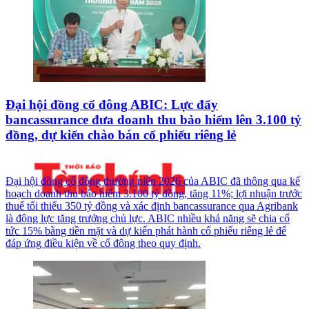
Đại hội đồng cổ đông ABIC: Lực đẩy
bancassurance đưa doanh thu bảo hiểm lên 3.100 tỷ
đồng, dự kiến chào bán cổ phiếu riêng lẻ
Đại hội đồng cổ đông thường niên 2026 của ABIC đã thông qua kế
hoạch doanh thu bảo hiểm 3.100 tỷ đồng, tăng 11%; lợi nhuận trước
thuế tối thiểu 350 tỷ đồng và xác định bancassurance qua Agribank
là động lực tăng trưởng chủ lực. ABIC nhiều khả năng sẽ chia cổ
tức 15% bằng tiền mặt và dự kiến phát hành cổ phiếu riêng lẻ để
đáp ứng điều kiện về cổ đông theo quy định.