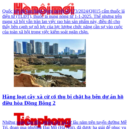
Quốc hội đã ban hành Nghị quyết số 173/2024/QH15 cấm thuốc lá
điện tử (TLĐT), thuốc lá nung nóng từ 1-1-2025. Thế nhưng trên
mạng xã hội vẫn tràn lan việc rao bán sản phẩm này, điều đó cho
thấy bên cạnh sự nỗ lực của lực lượng chức năng cần sự vào cuộc
của toàn xã hội trong việc kiểm soát ngăn chặn.
Hàng loạt cây xà cừ cổ thụ bị chặt hạ bên dự án hồ
điều hòa Đồng Bông 2
Những ngày gần đây, nhiều cây xà cừ lâu năm trên tuyến đường Mễ
Trì, đoạn qua phường Đại Mỗ (Hà Nội), đã được hạ giải để phục vụ