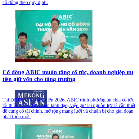
cổ đông theo quy định.
Cổ đông ABIC muốn tăng cổ tức, doanh nghiệp ưu
tiên giữ vốn cho tăng trưởng
Tại ĐHĐCĐ thường niên 2026, ABIC trình phương án chia cổ tức
tối thiểu 15%. Theo ban lãnh đạo, việc giữ lại nguồn lực là cần thiết
để củng cố tài chính, mở rộng mạng lưới và chuẩn bị cho giai đoạn
phát triển mới.