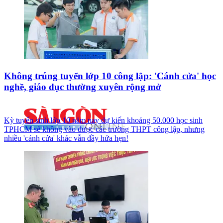
Không trúng tuyển lớp 10 công lập: 'Cánh cửa' học
nghề, giáo dục thường xuyên rộng mở
Kỳ tuyển sinh lớp 10 năm nay dự kiến khoảng 50.000 học sinh
TPHCM sẽ không vào được các trường THPT công lập, nhưng
nhiều 'cánh cửa' khác vẫn đầy hứa hẹn!