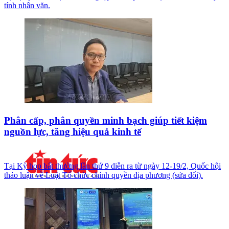
tính nhân văn.
Phân cấp, phân quyền minh bạch giúp tiết kiệm
nguồn lực, tăng hiệu quả kinh tế
Tại Kỳ họp bất thường lần thứ 9 diễn ra từ ngày 12-19/2, Quốc hội
thảo luận về Luật Tổ chức chính quyền địa phương (sửa đổi).