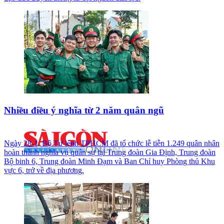
Nhiều điều ý nghĩa từ 2 năm quân ngũ
Ngày 28-1, Bộ Tư lệnh TPHCM đã tổ chức lễ tiễn 1.249 quân nhân
hoàn thành nghĩa vụ quân sự tại Trung đoàn Gia Định, Trung đoàn
Bộ binh 6, Trung đoàn Minh Đạm và Ban Chỉ huy Phòng thủ Khu
vực 6, trở về địa phương.