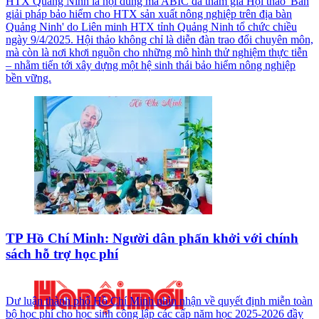
HTX Quảng Ninh là nội dung mà ABIC đã tham gia Hội thảo 'Bàn
giải pháp bảo hiểm cho HTX sản xuất nông nghiệp trên địa bàn
Quảng Ninh' do Liên minh HTX tỉnh Quảng Ninh tổ chức chiều
ngày 9/4/2025. Hội thảo không chỉ là diễn đàn trao đổi chuyên môn,
mà còn là nơi khơi nguồn cho những mô hình thử nghiệm thực tiễn
– nhằm tiến tới xây dựng một hệ sinh thái bảo hiểm nông nghiệp
bền vững.
TP Hồ Chí Minh: Người dân phấn khởi với chính
sách hỗ trợ học phí
Dư luận thành phố Hồ Chí Minh nhìn nhận về quyết định miễn toàn
bộ học phí cho học sinh công lập các cấp năm học 2025-2026 đầy