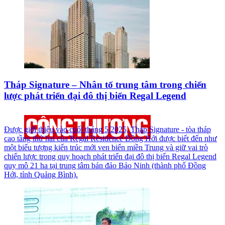
Tháp Signature – Nhân tố trung tâm trong chiến
lược phát triển đại đô thị biển Regal Legend
Được giới thiệu vào cuối tháng 5/2025, Tháp Signature - tòa tháp
cao tầng thứ hai của Regal Residence Đồng Hới được biết đến như
một biểu tượng kiến trúc mới ven biển miền Trung và giữ vai trò
chiến lược trong quy hoạch phát triển đại đô thị biển Regal Legend
quy mô 21 ha tại trung tâm bán đảo Bảo Ninh (thành phố Đồng
Hới, tỉnh Quảng Bình).