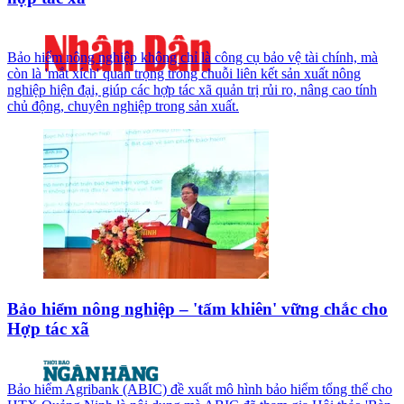
Bảo hiểm nông nghiệp không chỉ là công cụ bảo vệ tài chính, mà
còn là 'mắt xích' quan trọng trong chuỗi liên kết sản xuất nông
nghiệp hiện đại, giúp các hợp tác xã quản trị rủi ro, nâng cao tính
chủ động, chuyên nghiệp trong sản xuất.
Bảo hiểm nông nghiệp – 'tấm khiên' vững chắc cho
Hợp tác xã
Bảo hiểm Agribank (ABIC) đề xuất mô hình bảo hiểm tổng thể cho