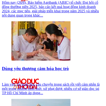
Hôm nay (26/6), Bảo hiểm Agribank (ABIC) tổ chức Đại hội cổ
đông thường niên 2025, báo cáo kết quả hoạt động kinh doanh
2024, các mục tiêu, giải pháp triển khai trong năm 2025 và nhiều
nội dung quan trọng khác...
Dùng yêu thương cảm hóa học trò
Làm việc tốt hoặc đọc câu chuyện trong sách rồi viết cảm nhận là
một trong những hình thức xử phạt được nhiều cơ sở giáo dục tại
TP Hồ Chí Minh áp dụng...