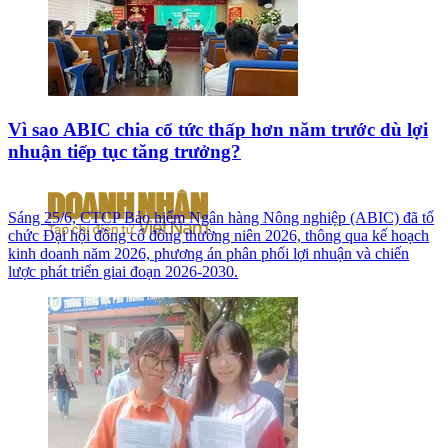
Vì sao ABIC chia cổ tức thấp hơn năm trước dù lợi
nhuận tiếp tục tăng trưởng?
Sáng 25/6, CTCP Bảo hiểm Ngân hàng Nông nghiệp (ABIC) đã tổ
chức Đại hội đồng cổ đông thường niên 2026, thông qua kế hoạch
kinh doanh năm 2026, phương án phân phối lợi nhuận và chiến
lược phát triển giai đoạn 2026-2030.