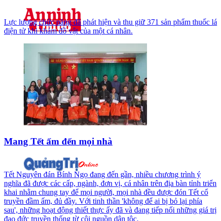
Lực lượng chức năng đã phát hiện và thu giữ 371 sản phẩm thuốc lá
điện tử khi khám đồ vật của một cá nhân.
Mang Tết ấm đến mọi nhà
Tết Nguyên đán Bính Ngọ đang đến gần, nhiều chương trình ý
nghĩa đã được các cấp, ngành, đơn vị, cá nhân trên địa bàn tỉnh triển
khai nhằm chung tay để mọi người, mọi nhà đều được đón Tết cổ
truyền đầm ấm, đủ đầy. Với tinh thần 'không để ai bị bỏ lại phía
sau', những hoạt động thiết thực ấy đã và đang tiếp nối những giá trị
đạo đức truyền thống từ cội nguồn dân tộc.