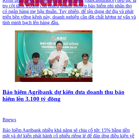
Kênh phân phối bảo hiểm qua ngân hàng (bancassurance) tiếp tục là
trụ cột tăng trưởng của nhiều doanh nghiệp bảo hiểm phi nhân thọ
có ngân hàng mẹ hậu thuẫn. Tuy nhiên, để tận dụng dư địa và phát
triển bền vững kênh này, doanh nghiệp cần đặt chất lượng tư vấn và
tính minh bạch lên hàng đầu.
Bảo hiểm Agribank dự kiến đưa doanh thu bảo
hiểm lên 3.100 tỷ đồng
Bnews
Bảo hiểm Agribank nhiều khả năng sẽ chia cổ tức 15% bằng tiền
mặt và dự kiến phát hành cổ phiếu riêng lẻ để đáp ứng điều kiện về