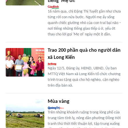
tiếng 'Mẹ ơi!'
16 năm qua, chị Đặng Thị Tuyết gần như chưa
từng rời con nửa bước. Người mẹ ấy sống
quanh chiếc giường nhỏ của con trai bại não –
nơi tiếng những tiếng giao tiếp ú ớ, yếu ớt
thay cho lời gọi 'Mẹ ơi' ngày một ít dần.
Trao 200 phần quà cho người dân
xã Long Kiến
Ngày 12/5, Đảng ủy, HĐND, UBND, Ủy ban
MTTQ Việt Nam xã Long Kiến tổ chức chương
trình trao tặng quà cho hộ nghèo, cận nghèo
trên địa bàn xã.
Mùa vàng
Trên những khoảnh ruộng trong lòng phố của
trung tâm tỉnh lỵ, nông dân phường Đồng Hới
tranh thủ thời tiết thuận lợi, tập trung xuống