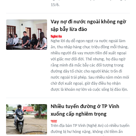
15/6.
Vay nợ đi nước ngoài không ngờ
sập bẫy lừa đảo
Nghe lời dụ dỗ ngon ngọt ra nước ngoài làm
ăn, thu nhập hàng chục triệu đồng mỗi tháng,
nhiều người đã vay mượn tiền để xuất ngoại
với giấc mơ đổi đời. Thế nhưng, họ đâu ngờ
rằng mình đã mắc bẫy các đối tượng trong
đường dây tổ chức cho người khác trốn đi
nước ngoài trái phép. Sau nhiều năm mòn mỏi
chờ đợi xuất ngoại, giờ đây điều họ nhận
được là khoản nợ lớn và cuộc sống bị đảo lộn.
Nhiều tuyến đường ở TP Vinh
xuống cấp nghiêm trọng
Trên địa bàn TP Vinh (Nghệ An) có nhiều tuyến
đường bị hư hỏng nặng, không chỉ tiềm ẩn