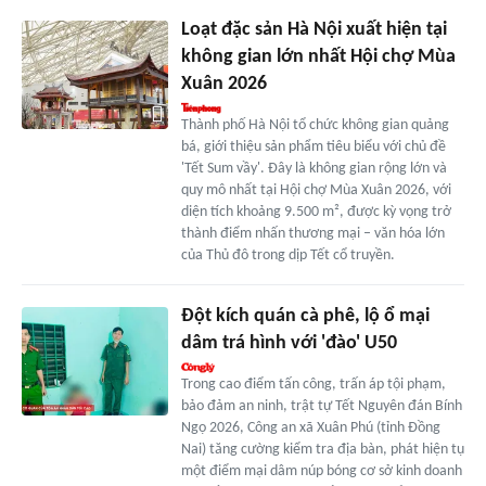
Loạt đặc sản Hà Nội xuất hiện tại
không gian lớn nhất Hội chợ Mùa
Xuân 2026
Thành phố Hà Nội tổ chức không gian quảng
bá, giới thiệu sản phẩm tiêu biểu với chủ đề
'Tết Sum vầy'. Đây là không gian rộng lớn và
quy mô nhất tại Hội chợ Mùa Xuân 2026, với
diện tích khoảng 9.500 m², được kỳ vọng trở
thành điểm nhấn thương mại – văn hóa lớn
của Thủ đô trong dịp Tết cổ truyền.
Đột kích quán cà phê, lộ ổ mại
dâm trá hình với 'đào' U50
Trong cao điểm tấn công, trấn áp tội phạm,
bảo đảm an ninh, trật tự Tết Nguyên đán Bính
Ngọ 2026, Công an xã Xuân Phú (tỉnh Đồng
Nai) tăng cường kiểm tra địa bàn, phát hiện tụ
một điểm mại dâm núp bóng cơ sở kinh doanh