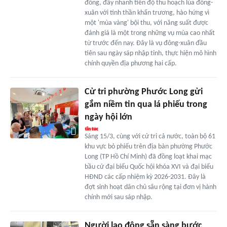
đồng, đẩy nhanh tiến độ thu hoạch lúa đông-
xuân với tinh thần khẩn trương, hào hứng vì
một 'mùa vàng' bội thu, với năng suất được
đánh giá là một trong những vụ mùa cao nhất
từ trước đến nay. Đây là vụ đông-xuân đầu
tiên sau ngày sáp nhập tỉnh, thực hiện mô hình
chính quyền địa phương hai cấp.
Cử tri phường Phước Long gửi
gắm niềm tin qua lá phiếu trong
ngày hội lớn
Sáng 15/3, cùng với cử tri cả nước, toàn bộ 61
khu vực bỏ phiếu trên địa bàn phường Phước
Long (TP Hồ Chí Minh) đã đồng loạt khai mạc
bầu cử đại biểu Quốc hội khóa XVI và đại biểu
HĐND các cấp nhiệm kỳ 2026-2031. Đây là
đợt sinh hoạt dân chủ sâu rộng tại đơn vị hành
chính mới sau sáp nhập.
Người lao động sẵn sàng bước