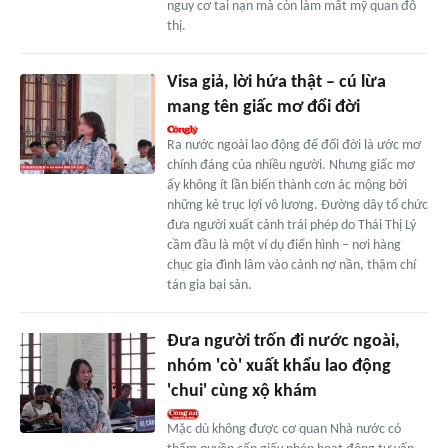
nguy cơ tai nạn mà còn làm mất mỹ quan đô
thị.
Visa giả, lời hứa thật – cú lừa
mang tên giấc mơ đổi đời
Ra nước ngoài lao động để đổi đời là ước mơ
chính đáng của nhiều người. Nhưng giấc mơ
ấy không ít lần biến thành cơn ác mộng bởi
những kẻ trục lợi vô lương. Đường dây tổ chức
đưa người xuất cảnh trái phép do Thái Thị Lý
cầm đầu là một ví dụ điển hình – nơi hàng
chục gia đình lâm vào cảnh nợ nần, thậm chí
tán gia bại sản.
Đưa người trốn đi nước ngoài,
nhóm 'cò' xuất khẩu lao động
'chui' cùng xộ khám
Mặc dù không được cơ quan Nhà nước có