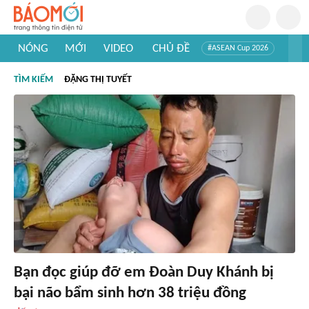
NÓNG
MỚI
VIDEO
CHỦ ĐỀ
#ASEAN Cup 2026
#Trí tuệ nhân tạo
#Mỹ - Iran
#Khám phá Việt Nam
TÌM KIẾM
ĐẶNG THỊ TUYẾT
#Khám phá thế giới
Bạn đọc giúp đỡ em Đoàn Duy Khánh bị
bại não bẩm sinh hơn 38 triệu đồng