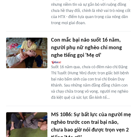
nhưng niềm tin và sự gắn bó với ruộng đồng
chưa hề thay đổi, chính là nhờ vai trò nòng cốt
của HTX - điểm tựa quan trọng của nông dân
trong mọi giai đoạn.
Con mắc bại não suốt 16 năm,
người phụ nữ nghèo chỉ mong
nghe tiếng gọi 'Mẹ ơi'
Suốt 16 năm qua, chưa có đêm nào chị Đặng
Thị Tuyết (Hưng Yên) được trọn giấc bởi bệnh
bại não bẩm sinh của con trai chị Đoàn Duy
Khánh. Sau những năm đằng đẵng chăm con
và chạy chữa trong vô vọng, người mẹ nghèo
đã kiệt quệ cả sức lực lẫn kinh tế…
MS 1086: Sự bất lực của người mẹ
nghèo trước con trai bại não,
chưa bao giờ nói được trọn vẹn 2