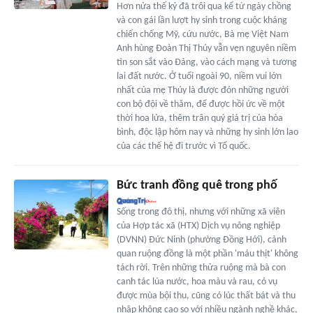
Hơn nửa thế kỷ đã trôi qua kể từ ngày chồng
và con gái lần lượt hy sinh trong cuộc kháng
chiến chống Mỹ, cứu nước, Bà mẹ Việt Nam
Anh hùng Đoàn Thị Thúy vẫn vẹn nguyên niềm
tin son sắt vào Đảng, vào cách mạng và tương
lai đất nước. Ở tuổi ngoài 90, niềm vui lớn
nhất của mẹ Thúy là được đón những người
con bộ đội về thăm, để được hồi ức về một
thời hoa lửa, thêm trân quý giá trị của hòa
bình, độc lập hôm nay và những hy sinh lớn lao
của các thế hệ đi trước vì Tổ quốc.
Bức tranh đồng quê trong phố
Sống trong đô thị, nhưng với những xã viên
của Hợp tác xã (HTX) Dịch vụ nông nghiệp
(DVNN) Đức Ninh (phường Đồng Hới), cảnh
quan ruộng đồng là một phần 'máu thịt' không
tách rời. Trên những thửa ruộng mà bà con
canh tác lúa nước, hoa màu và rau, có vụ
được mùa bội thu, cũng có lúc thất bát và thu
nhập không cao so với nhiều ngành nghề khác,