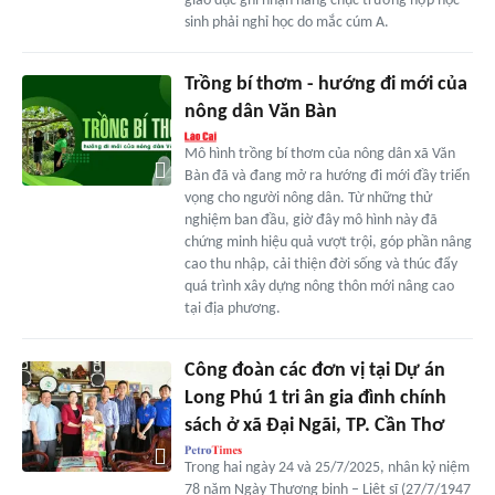
giáo dục ghi nhận hàng chục trường hợp học
sinh phải nghỉ học do mắc cúm A.
Trồng bí thơm - hướng đi mới của
nông dân Văn Bàn
Mô hình trồng bí thơm của nông dân xã Văn
Bàn đã và đang mở ra hướng đi mới đầy triển
vọng cho người nông dân. Từ những thử
nghiệm ban đầu, giờ đây mô hình này đã
chứng minh hiệu quả vượt trội, góp phần nâng
cao thu nhập, cải thiện đời sống và thúc đẩy
quá trình xây dựng nông thôn mới nâng cao
tại địa phương.
Công đoàn các đơn vị tại Dự án
Long Phú 1 tri ân gia đình chính
sách ở xã Đại Ngãi, TP. Cần Thơ
Trong hai ngày 24 và 25/7/2025, nhân kỷ niệm
78 năm Ngày Thương binh – Liệt sĩ (27/7/1947