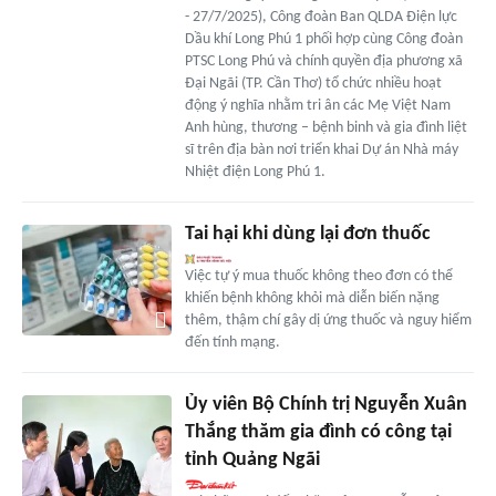
- 27/7/2025), Công đoàn Ban QLDA Điện lực
Dầu khí Long Phú 1 phối hợp cùng Công đoàn
PTSC Long Phú và chính quyền địa phương xã
Đại Ngãi (TP. Cần Thơ) tổ chức nhiều hoạt
động ý nghĩa nhằm tri ân các Mẹ Việt Nam
Anh hùng, thương – bệnh binh và gia đình liệt
sĩ trên địa bàn nơi triển khai Dự án Nhà máy
Nhiệt điện Long Phú 1.
Tai hại khi dùng lại đơn thuốc
Việc tự ý mua thuốc không theo đơn có thể
khiến bệnh không khỏi mà diễn biến nặng
thêm, thậm chí gây dị ứng thuốc và nguy hiểm
đến tính mạng.
Ủy viên Bộ Chính trị Nguyễn Xuân
Thắng thăm gia đình có công tại
tỉnh Quảng Ngãi