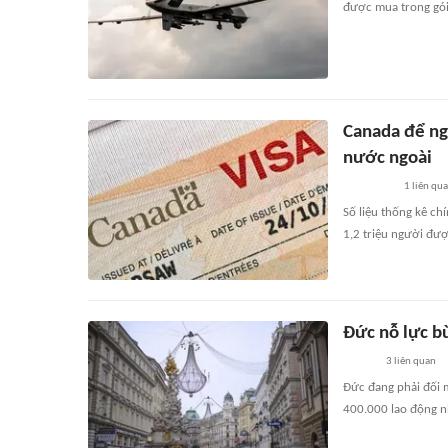
được mua trong gói 
Canada để ngỏ
nước ngoài
1
liên qu
Số liệu thống kê ch
1,2 triệu người đư
Đức nỗ lực b
3
liên quan
Đức đang phải đối m
400.000 lao động n