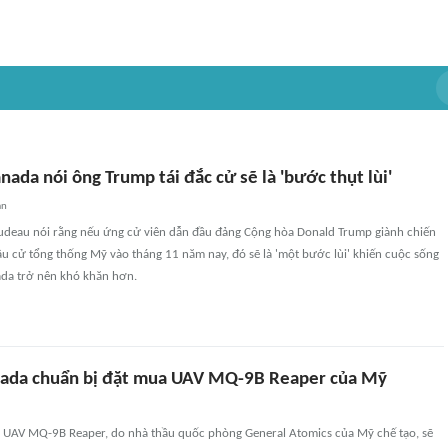
ada nói ông Trump tái đắc cử sẽ là 'bước thụt lùi'
an
rudeau nói rằng nếu ứng cử viên dẫn đầu đảng Cộng hòa Donald Trump giành chiến
u cử tổng thống Mỹ vào tháng 11 năm nay, đó sẽ là 'một bước lùi' khiến cuộc sống
da trở nên khó khăn hơn.
nada chuẩn bị đặt mua UAV MQ-9B Reaper của Mỹ
 UAV MQ-9B Reaper, do nhà thầu quốc phòng General Atomics của Mỹ chế tạo, sẽ