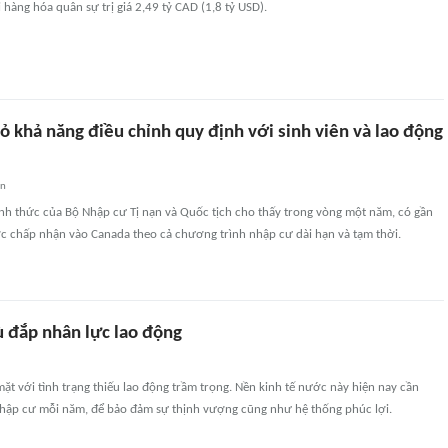
hàng hóa quân sự trị giá 2,49 tỷ CAD (1,8 tỷ USD).
 khả năng điều chỉnh quy định với sinh viên và lao động
an
ính thức của Bộ Nhập cư Tị nạn và Quốc tịch cho thấy trong vòng một năm, có gần
ợc chấp nhận vào Canada theo cả chương trình nhập cư dài hạn và tạm thời.
ù đắp nhân lực lao động
ặt với tình trạng thiếu lao động trầm trọng. Nền kinh tế nước này hiện nay cần
hập cư mỗi năm, để bảo đảm sự thịnh vượng cũng như hệ thống phúc lợi.