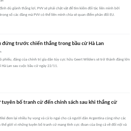
uan
ịnh dù giành thắng lợi, PVV sẽ phải chật vật để tìm kiếm đối tác liên minh bởi
rong số các đảng mà PVV có thể liên minh chia sẻ quan điểm phản đối EU.
 đứng trước chiến thắng trong bầu cử Hà Lan
an
 phiếu, đảng của chính trị gia dân túy cực hữu Geert Wilders sẽ trở thành đảng lớn
i Hà Lan sau cuộc bầu cử ngày 22/11.
 tuyên bố tranh cử đến chính sách sau khi thắng cử
ilei đem lại nhiều hy vọng và cả lo ngại cho cả người dân Argentina cũng như các
thế giới vì những tuyên bố tranh cử mang tính cực đoan của ông cả về đối nội và