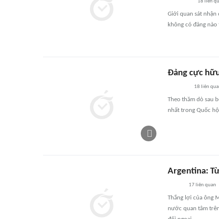
18
liên q
Giới quan sát nhận đ
không có đảng nào t
Đảng cực hữu
18
liên qu
Theo thăm dò sau bỏ
nhất trong Quốc hộ
Argentina: Từ
17
liên quan
Thắng lợi của ông M
nước quan tâm trên 