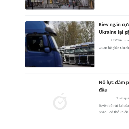
Kiev ngăn cự
Ukraine lại g
2552
liên qu
Quan hệ giữa Ukrain
Nỗ lực đàm ph
đầu
9
liên qu
Tuyên bố rút lui củ
phán - có thể khiến