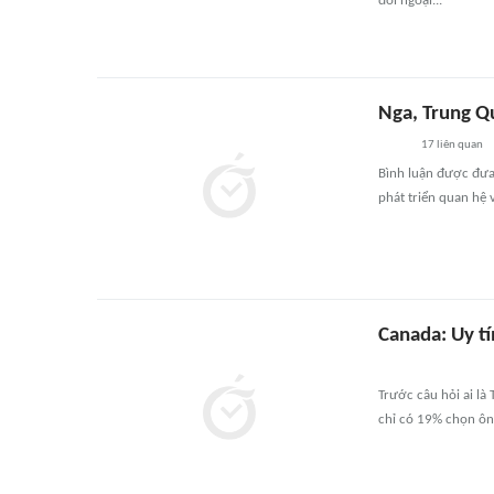
đối ngoại...
Nga, Trung Q
17
liên quan
Bình luận được đưa
phát triển quan hệ 
Canada: Uy t
Trước câu hỏi ai là
chỉ có 19% chọn ôn