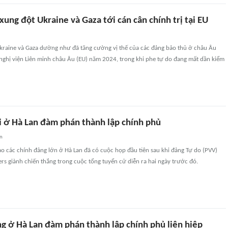
xung đột Ukraine và Gaza tới cán cân chính trị tại EU
Ukraine và Gaza dường như đã tăng cường vị thế của các đảng bảo thủ ở châu Âu
nghị viện Liên minh châu Âu (EU) năm 2024, trong khi phe tự do đang mất dần kiểm
i ở Hà Lan đàm phán thành lập chính phủ
an
o các chính đảng lớn ở Hà Lan đã có cuộc họp đầu tiên sau khi đảng Tự do (PVV)
rs giành chiến thắng trong cuộc tổng tuyển cử diễn ra hai ngày trước đó.
ng ở Hà Lan đàm phán thành lập chính phủ liên hiệp