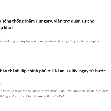
u Tổng thống thăm Hungary, viện trợ quân sự cho
ặp khó?
an
e và Hungary đang trở nên phức tạp do lập trường cứng rắn từ cả hai phía.
án thành lập chính phủ ở Hà Lan 'sa lầy' ngay từ bước
an
a nghị sỹ Gom van Strien - người được Đảng Tự do (PVV) lựa chọn làm đại diện đàm
 thời gian đàm phán kéo dài hơn dự tính của PVV.