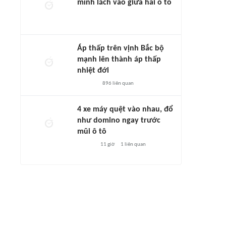
mình lách vào giữa hai ô tô
Áp thấp trên vịnh Bắc bộ
mạnh lên thành áp thấp
nhiệt đới
896
liên quan
4 xe máy quệt vào nhau, đổ
như domino ngay trước
mũi ô tô
11 giờ
1
liên quan