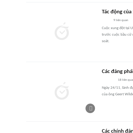
Tác động của 
9
liên quan
Cuộc xung đột tại 
trước cuộc bầu cử 
soát.
Các đảng phá
18
liên qu
Ngày 24/11, lãnh đạ
của ông Geert Wilde
Các chính đả