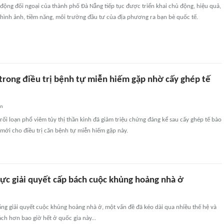
 động đối ngoại của thành phố Đà Nẵng tiếp tục được triển khai chủ động, hiệu quả,
hình ảnh, tiềm năng, môi trường đầu tư của địa phương ra bạn bè quốc tế.
trong điều trị bệnh tự miễn hiếm gặp nhờ cấy ghép tế
an
ối loạn phổ viêm tủy thị thần kinh đã giảm triệu chứng đáng kể sau cấy ghép tế bào
mới cho điều trị căn bệnh tự miễn hiếm gặp này.
lực giải quyết cấp bách cuộc khủng hoảng nhà ở
ắng giải quyết cuộc khủng hoảng nhà ở, một vấn đề đã kéo dài qua nhiều thế hệ và
ch hơn bao giờ hết ở quốc gia này...