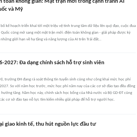
n toán không gian: Mặt trận mới trong cạnh tranh AI
uốc và Mỹ
bố kế hoạch triển khai tới một triệu vệ tinh trung tâm dữ liệu lên quỹ đạo, cuộc đua
g Quốc cũng mở sang một mặt trận mới: điện toán không gian - giải pháp được kỳ
những giới hạn về hạ tầng và năng lượng của AI trên Trái đất…
-2027: Đa dạng chính sách hỗ trợ sinh viên
n
H), trường ĐH đang rà soát thông tin tuyển sinh cũng như công khai mức học phí
027. So với năm học trước, mức học phí năm nay của các cơ sở đào tạo đều đồng
eo hướng tăng. Năm học này, chính sách học bổng của Nhà nước và Bộ GD-ĐT cũng
các cơ sở đào tạo nỗ lực tìm kiếm nhiều giải pháp để hỗ trợ người học.
i giao kinh tế, thu hút nguồn lực đầu tư