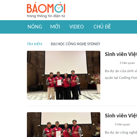
NÓNG
MỚI
VIDEO
CHỦ ĐỀ
TÌM KIẾM
ĐẠI HỌC CÔNG NGHỆ SYDNEY
Sinh viên Việ
3
liên quan
Ba dự án của sinh v
quân tại Coding Fes
Sinh viên Việ
3
liên quan
Ba dự án công nghệ