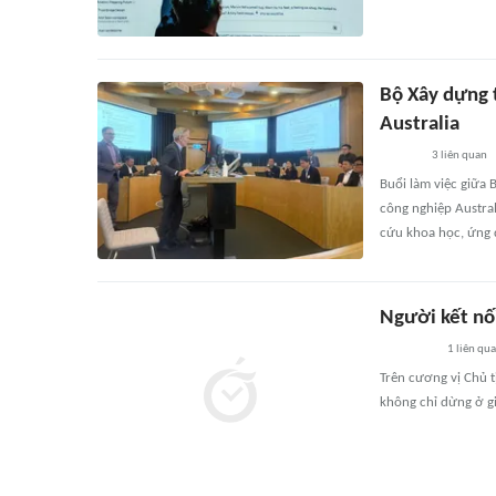
Bộ Xây dựng 
Australia
3
liên quan
Buổi làm việc giữa 
công nghiệp Austral
cứu khoa học, ứng d
Người kết nối
1
liên qu
Trên cương vị Chủ t
không chỉ dừng ở gi