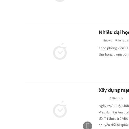
Nhiều đại học
Bnews
9
liên qua
Theo phóng viên TTX
thứ hạng trong bản
Xây dựng mạng
2
liên quan
Ngày 29/5, Hội Sinh
Việt Nam tại Austra
đề 'Trí thức trẻ Việ
chuyển đổi số quốc 