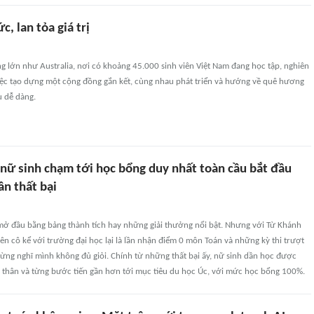
ức, lan tỏa giá trị
 lớn như Australia, nơi có khoảng 45.000 sinh viên Việt Nam đang học tập, nghiên
việc tạo dựng một cộng đồng gắn kết, cùng nhau phát triển và hướng về quê hương
u dễ dàng.
 nữ sinh chạm tới học bổng duy nhất toàn cầu bắt đầu
ần thất bại
mở đầu bằng bảng thành tích hay những giải thưởng nổi bật. Nhưng với Từ Khánh
ên cô kể với trường đại học lại là lần nhận điểm 0 môn Toán và những kỳ thi trượt
từng nghĩ mình không đủ giỏi. Chính từ những thất bại ấy, nữ sinh dần học được
 thân và từng bước tiến gần hơn tới mục tiêu du học Úc, với mức học bổng 100%.