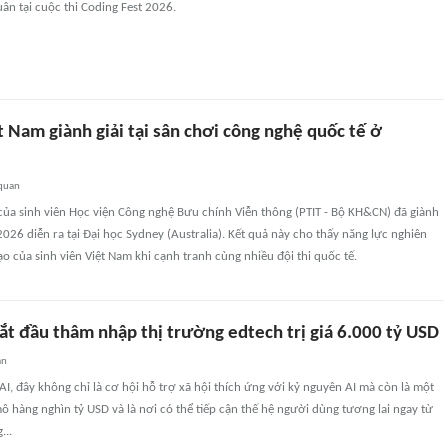
uân tại cuộc thi Coding Fest 2026.
t Nam giành giải tại sân chơi công nghệ quốc tế ở
 quan
của sinh viên Học viện Công nghệ Bưu chính Viễn thông (PTIT - Bộ KH&CN) đã giành
 2026 diễn ra tại Đại học Sydney (Australia). Kết quả này cho thấy năng lực nghiên
ạo của sinh viên Việt Nam khi cạnh tranh cùng nhiều đội thi quốc tế.
ắt đầu thâm nhập thị trường edtech trị giá 6.000 tỷ USD
an
 AI, đây không chỉ là cơ hội hỗ trợ xã hội thích ứng với kỷ nguyên AI mà còn là một
ô hàng nghìn tỷ USD và là nơi có thể tiếp cận thế hệ người dùng tương lai ngay từ
...