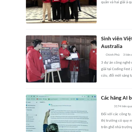
quân và hai giải á q
Sinh viên Việ
Australia
Chính Phủ
3
liên
3 dự án công nghệ 
giải tại Coding Fest
cứu, đổi mới sáng t
Các hãng AI b
3174
liên qu
Đối với các công ty
thị trường có quy m
trên ghế nhà trường