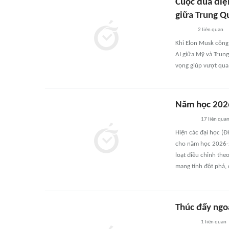
Cuộc đua điệ
giữa Trung Q
2
liên quan
Khi Elon Musk công 
AI giữa Mỹ và Trun
vọng giúp vượt qua 
Năm học 2026
17
liên qua
Hiện các đại học (Đ
cho năm học 2026-2
loạt điều chỉnh th
mang tính đột phá, 
Thúc đẩy ngoạ
1
liên quan