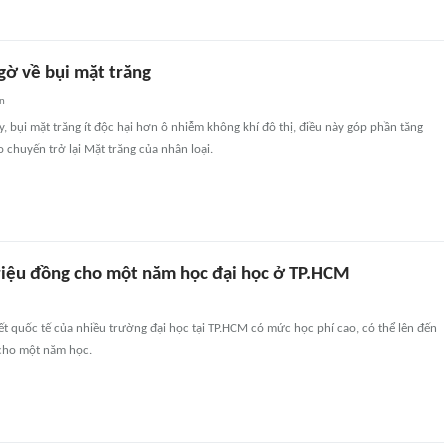
gờ về bụi mặt trăng
an
, bụi mặt trăng ít độc hại hơn ô nhiễm không khí đô thị, điều này góp phần tăng
 chuyến trở lại Mặt trăng của nhân loại.
triệu đồng cho một năm học đại học ở TP.HCM
ết quốc tế của nhiều trường đại học tại TP.HCM có mức học phí cao, có thể lên đến
 cho một năm học.