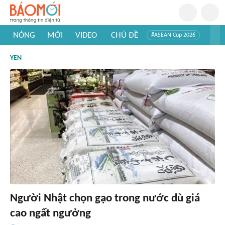
NÓNG
MỚI
VIDEO
CHỦ ĐỀ
#ASEAN Cup 2026
#Trí tuệ nhân tạo
#Mỹ - Iran
#Khám phá Việt Nam
YEN
#Khám phá thế giới
Người Nhật chọn gạo trong nước dù giá
cao ngất ngưởng