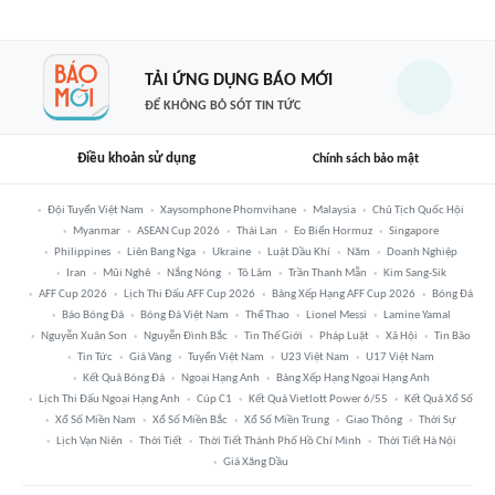
TẢI ỨNG DỤNG BÁO MỚI
ĐỂ KHÔNG BỎ SÓT TIN TỨC
Điều khoản sử dụng
Chính sách bảo mật
Đội Tuyển Việt Nam
Xaysomphone Phomvihane
Malaysia
Chủ Tịch Quốc Hội
Myanmar
ASEAN Cup 2026
Thái Lan
Eo Biển Hormuz
Singapore
Philippines
Liên Bang Nga
Ukraine
Luật Dầu Khí
Năm
Doanh Nghiệp
Iran
Mũi Nghê
Nắng Nóng
Tô Lâm
Trần Thanh Mẫn
Kim Sang-Sik
AFF Cup 2026
Lịch Thi Đấu AFF Cup 2026
Bảng Xếp Hạng AFF Cup 2026
Bóng Đá
Báo Bóng Đá
Bóng Đá Việt Nam
Thể Thao
Lionel Messi
Lamine Yamal
Nguyễn Xuân Son
Nguyễn Đình Bắc
Tin Thế Giới
Pháp Luật
Xã Hội
Tin Bão
Tin Tức
Giá Vàng
Tuyển Việt Nam
U23 Việt Nam
U17 Việt Nam
Kết Quả Bóng Đá
Ngoại Hạng Anh
Bảng Xếp Hạng Ngoại Hạng Anh
Lịch Thi Đấu Ngoại Hạng Anh
Cúp C1
Kết Quả Vietlott Power 6/55
Kết Quả Xổ Số
Xổ Số Miền Nam
Xổ Số Miền Bắc
Xổ Số Miền Trung
Giao Thông
Thời Sự
Lịch Vạn Niên
Thời Tiết
Thời Tiết Thành Phố Hồ Chí Minh
Thời Tiết Hà Nội
Giá Xăng Dầu