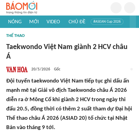
NÓNG
MỚI
VIDEO
CHỦ ĐỀ
#ASEAN Cup 2026
#Trí tuệ nhân tạo
#Mỹ - Iran
#Khám phá Việt Nam
THỂ THAO
#Khám phá thế giới
Taekwondo Việt Nam giành 2 HCV châu
Á
20/5/2026
Gốc
Đội tuyển taekwondo Việt Nam tiếp tục ghi dấu ấn
mạnh mẽ tại Giải vô địch Taekwondo châu Á 2026
diễn ra ở Mông Cổ khi giành 2 HCV trong ngày thi
đấu 20.5, đồng thời có thêm 2 suất tham dự Đại hội
Thể thao châu Á 2026 (ASIAD 20) tổ chức tại Nhật
Bản vào tháng 9 tới.