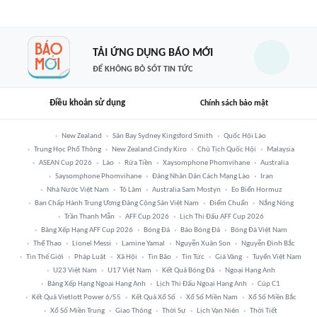
TẢI ỨNG DỤNG BÁO MỚI
ĐỂ KHÔNG BỎ SÓT TIN TỨC
Điều khoản sử dụng
Chính sách bảo mật
New Zealand
Sân Bay Sydney Kingsford Smith
Quốc Hội Lào
Trung Học Phổ Thông
New Zealand Cindy Kiro
Chủ Tịch Quốc Hội
Malaysia
ASEAN Cup 2026
Lào
Rửa Tiền
Xaysomphone Phomvihane
Australia
Saysomphone Phomvihane
Đảng Nhân Dân Cách Mạng Lào
Iran
Nhà Nước Việt Nam
Tô Lâm
Australia Sam Mostyn
Eo Biển Hormuz
Ban Chấp Hành Trung Ương Đảng Cộng Sản Việt Nam
Điểm Chuẩn
Nắng Nóng
Trần Thanh Mẫn
AFF Cup 2026
Lịch Thi Đấu AFF Cup 2026
Bảng Xếp Hạng AFF Cup 2026
Bóng Đá
Báo Bóng Đá
Bóng Đá Việt Nam
Thể Thao
Lionel Messi
Lamine Yamal
Nguyễn Xuân Son
Nguyễn Đình Bắc
Tin Thế Giới
Pháp Luật
Xã Hội
Tin Bão
Tin Tức
Giá Vàng
Tuyển Việt Nam
U23 Việt Nam
U17 Việt Nam
Kết Quả Bóng Đá
Ngoại Hạng Anh
Bảng Xếp Hạng Ngoại Hạng Anh
Lịch Thi Đấu Ngoại Hạng Anh
Cúp C1
Kết Quả Vietlott Power 6/55
Kết Quả Xổ Số
Xổ Số Miền Nam
Xổ Số Miền Bắc
Xổ Số Miền Trung
Giao Thông
Thời Sự
Lịch Vạn Niên
Thời Tiết