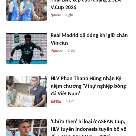
Thái Lan, xếp cuối chặng 2 SEA
V.Cup 2026
4 giờ
Real Madrid đã đúng khi giữ chân
Vinícius
3 giờ
HLV Phan Thanh Hùng nhận Kỷ
niệm chương 'Vì sự nghiệp bóng
đá Việt Nam'
5 giờ
'Chữa thẹn' bị loại ở ASEAN Cup,
HLV tuyển Indonesia tuyên bố vô