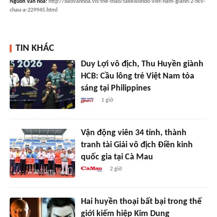
Nguồn
Văn hóa
:
http://baovanhoa.vn/the-thao/taekwondo-viet-nam-gianh-2-hcv-
chau-a-229945.html
TIN KHÁC
Duy Lợi vô địch, Thu Huyền giành
HCB: Cầu lông trẻ Việt Nam tỏa
sáng tại Philippines
1 giờ
Vận động viên 34 tỉnh, thành
tranh tài Giải vô địch Điền kinh
quốc gia tại Cà Mau
2 giờ
Hai huyền thoại bất bại trong thế
giới kiếm hiệp Kim Dung