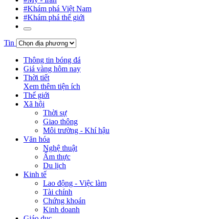
#Khám phá Việt Nam
#Khám phá thế giới
Tin
Thông tin bóng đá
Giá vàng hôm nay
Thời tiết
Xem thêm tiện ích
Thế giới
Xã hội
Thời sự
Giao thông
Môi trường - Khí hậu
Văn hóa
Nghệ thuật
Ẩm thực
Du lịch
Kinh tế
Lao động - Việc làm
Tài chính
Chứng khoán
Kinh doanh
Giáo dục