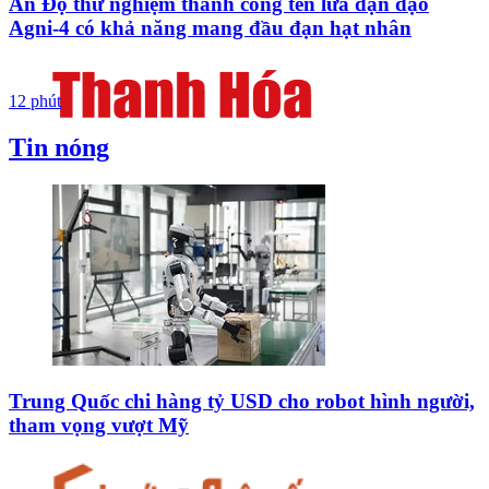
Ấn Độ thử nghiệm thành công tên lửa đạn đạo
Agni-4 có khả năng mang đầu đạn hạt nhân
12 phút
Tin nóng
Trung Quốc chi hàng tỷ USD cho robot hình người,
tham vọng vượt Mỹ