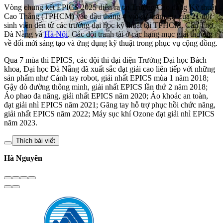
Vòng chung kết EPICS 2025 diễn ra tại Trường Cao đẳng Kỹ thuật
Cao Thắng (TPHCM) vào đầu tháng 4 với sự tham gia của 21 đội
sinh viên đến từ các trường đại học kỹ thuật tại TPHCM, Cần Thơ,
Đà Nẵng và
Hà Nội
. Các đội tranh tài ở các hạng mục giải thưởng
về đổi mới sáng tạo và ứng dụng kỹ thuật trong phục vụ cộng đồng.
Qua 7 mùa thi EPICS, các đội thi đại diện Trường Đại học Bách
khoa, Đại học Đà Nẵng đã xuất sắc đạt giải cao liên tiếp với những
sản phẩm như Cánh tay robot, giải nhất EPICS mùa 1 năm 2018;
Gậy dò đường thông minh, giải nhất EPICS lần thứ 2 năm 2018;
Áo phao đa năng, giải nhất EPICS năm 2020; Áo khoác an toàn,
đạt giải nhì EPICS năm 2021; Găng tay hỗ trợ phục hồi chức năng,
giải nhất EPICS năm 2022; Máy sục khí Ozone đạt giải nhì EPICS
năm 2023.
Thích bài viết
Hà Nguyên