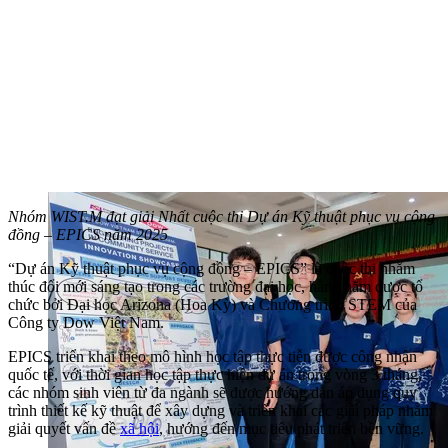
Nhóm WIST.M đạt giải Nhất cuộc thi Dự án Kỹ thuật phục vụ cộng
đồng – EPICS năm 2025
“Dự án Kỹ thuật phục vụ cộng đồng – EPICS” là cuộc thi nhằm
thúc đổi mới sáng tạo trong các trường đại học, hằng năm được tổ
chức bởi Đại học Arizona (Hoa Kỳ) và Chương trình STEM của
Công ty Dow Việt Nam.
EPICS triển khai theo mô hình học tập thực tiễn được công nhận
quốc tế, với thời gian học tập thực hiện dự án trong vòng 3 tháng,
các nhóm sinh viên từ đa ngành sẽ được hướng dẫn áp dụng quy
trình thiết kế kỹ thuật để xây dựng và triển khai các giải pháp nhằm
giải quyết vấn đề
xã hội
, hướng đến mục tiêu phát triển bền vững.