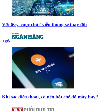
Với 6G, 'cuộc chơi' viễn thông sẽ thay đổi
3 giờ
Khi sạc điện thoại, có nên bật chế độ máy bay?