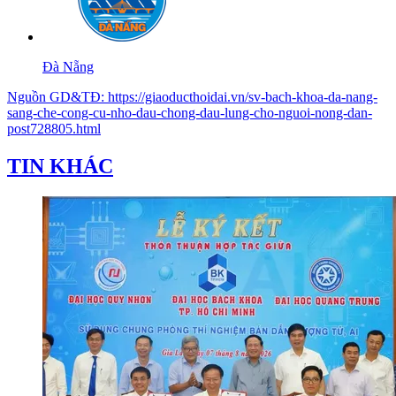
Đà Nẵng
Nguồn
GD&TĐ
:
https://giaoducthoidai.vn/sv-bach-khoa-da-nang-
sang-che-cong-cu-nho-dau-chong-dau-lung-cho-nguoi-nong-dan-
post728805.html
TIN KHÁC