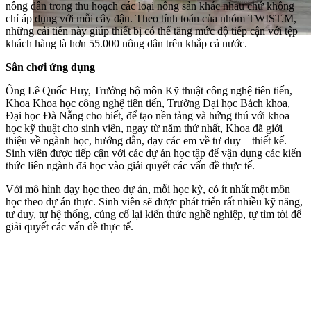
nông dân trong thu hoạch các loại nông sản khác nhau chứ không
chỉ áp dụng với mỗi cây đậu. Theo tính toán của nhóm TWIST.M,
những cải tiến này giúp thiết bị có thể tăng mức độ tiếp cận với tệp
khách hàng là hơn 55.000 nông dân trên khắp cả nước.
Sân chơi ứng dụng
Ông Lê Quốc Huy, Trưởng bộ môn Kỹ thuật công nghệ tiên tiến,
Khoa Khoa học công nghệ tiên tiến, Trường Đại học Bách khoa,
Đại học Đà Nẵng cho biết, để tạo nền tảng và hứng thú với khoa
học kỹ thuật cho sinh viên, ngay từ năm thứ nhất, Khoa đã giới
thiệu về ngành học, hướng dẫn, dạy các em về tư duy – thiết kế.
Sinh viên được tiếp cận với các dự án học tập để vận dụng các kiến
thức liên ngành đã học vào giải quyết các vấn đề thực tế.
Với mô hình dạy học theo dự án, mỗi học kỳ, có ít nhất một môn
học theo dự án thực. Sinh viên sẽ được phát triển rất nhiều kỹ năng,
tư duy, tự hệ thống, củng cố lại kiến thức nghề nghiệp, tự tìm tòi để
giải quyết các vấn đề thực tế.