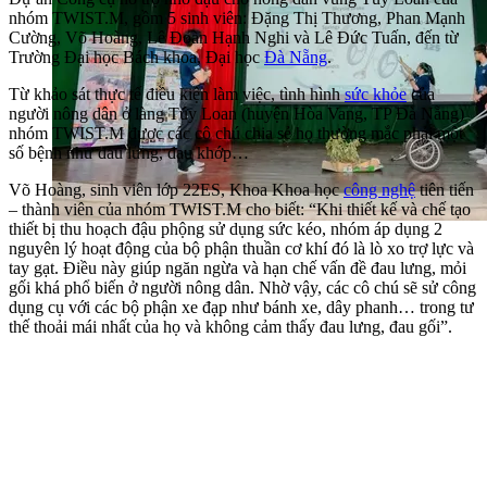
nhóm TWIST.M, gồm 5 sinh viên: Đặng Thị Thương, Phan Mạnh
Cường, Võ Hoàng, Lê Đoàn Hạnh Nghi và Lê Đức Tuấn, đến từ
Trường Đại học Bách khoa, Đại học
Đà Nẵng
.
Từ khảo sát thực tế điều kiện làm việc, tình hình
sức khỏe
của
người nông dân ở làng Túy Loan (huyện Hòa Vang, TP Đà Nẵng)
nhóm TWIST.M được các cô chú chia sẻ họ thường mắc phải một
số bệnh như đau lưng, đau khớp…
Võ Hoàng, sinh viên lớp 22ES, Khoa Khoa học
công nghệ
tiên tiến
– thành viên của nhóm TWIST.M cho biết: “Khi thiết kế và chế tạo
thiết bị thu hoạch đậu phộng sử dụng sức kéo, nhóm áp dụng 2
nguyên lý hoạt động của bộ phận thuần cơ khí đó là lò xo trợ lực và
tay gạt. Điều này giúp ngăn ngừa và hạn chế vấn đề đau lưng, mỏi
gối khá phổ biến ở người nông dân. Nhờ vậy, các cô chú sẽ sử công
dụng cụ với các bộ phận xe đạp như bánh xe, dây phanh… trong tư
thế thoải mái nhất của họ và không cảm thấy đau lưng, đau gối”.