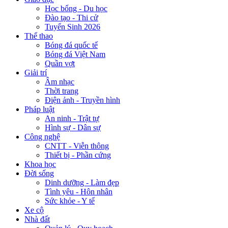
Học bổng - Du học
Đào tạo - Thi cử
Tuyển Sinh 2026
Thể thao
Bóng đá quốc tế
Bóng đá Việt Nam
Quần vợt
Giải trí
Âm nhạc
Thời trang
Điện ảnh - Truyền hình
Pháp luật
An ninh - Trật tự
Hình sự - Dân sự
Công nghệ
CNTT - Viễn thông
Thiết bị - Phần cứng
Khoa học
Đời sống
Dinh dưỡng - Làm đẹp
Tình yêu - Hôn nhân
Sức khỏe - Y tế
Xe cộ
Nhà đất