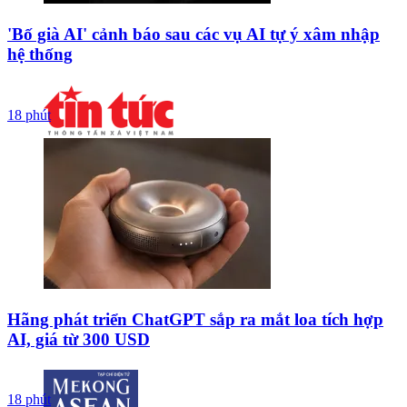
'Bố già AI' cảnh báo sau các vụ AI tự ý xâm nhập
hệ thống
18 phút
Hãng phát triển ChatGPT sắp ra mắt loa tích hợp
AI, giá từ 300 USD
18 phút