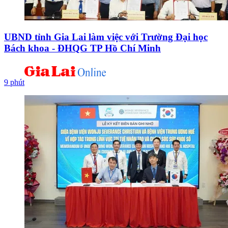
UBND tỉnh Gia Lai làm việc với Trường Đại học
Bách khoa - ĐHQG TP Hồ Chí Minh
9 phút