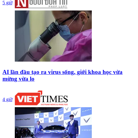
5 giờ
AI lần đầu tạo ra virus sống, giới khoa học vừa
mừng vừa lo
4 giờ