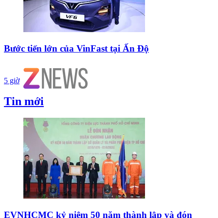
Bước tiến lớn của VinFast tại Ấn Độ
5 giờ
Tin mới
EVNHCMC kỷ niệm 50 năm thành lập và đón