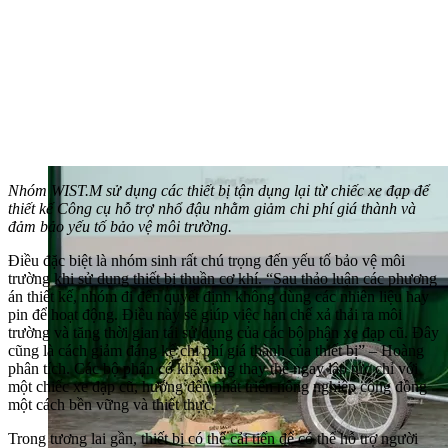
Nhóm WIST.M sử dụng các thiết bị tận dụng lại từ chiếc xe đạp để
thiết kế Công cụ hỗ trợ nhổ đậu nhằm giảm chi phí giá thành và
đảm bảo yếu tố bảo vệ môi trường.
Điều đặc biệt là nhóm sinh rất chú trọng đến yếu tố bảo vệ môi
trường khi sử dụng thiết bị thuần cơ khí. “Sau thảo luận các phương
án thiết kế, nhóm đi đến quyết định không dùng các nhiên liệu hay
pin để hoạt động. Điều này sẽ giúp việc hạn chế xả thải ra môi
trường và tăng thời gian tái sử dụng của các bộ phận xe đạp cũ. Đây
cũng là cách giảm đáng kể chi phí giá thành của thiết bị” – Hoàng
phân tích. Các bộ phận có khả năng thay thế ngay lập tức chỉ với
một chiếc xe đạp cũ, hướng đến phát triển nông nghiệp cộng đồng
một cách bền vững và thiết thực.
Trong tương lai gần, thiết bị có thể cải tiến để có thể hỗ trợ người