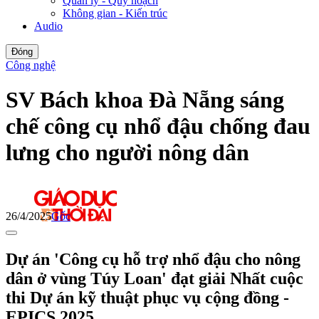
Quản lý - Quy hoạch
Không gian - Kiến trúc
Audio
Đóng
Công nghệ
SV Bách khoa Đà Nẵng sáng
chế công cụ nhổ đậu chống đau
lưng cho người nông dân
26/4/2025
Gốc
Dự án 'Công cụ hỗ trợ nhổ đậu cho nông
dân ở vùng Túy Loan' đạt giải Nhất cuộc
thi Dự án kỹ thuật phục vụ cộng đồng -
EPICS 2025.