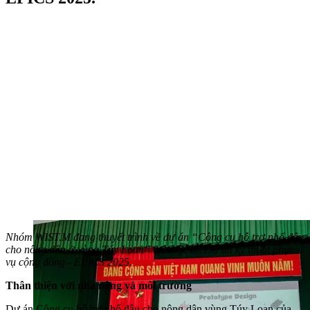
Nhóm WIST.M đang thuyết trình về dự án “Công cụ hỗ trợ nhổ đậu
cho nông dân ở vùng Túy Loan” tại cuộc thi Dự án kỹ thuật phục
vụ cộng đồng - EPICS 2025.
Thân thiện với nhà nông và môi trường
Dự án Công cụ hỗ trợ nhổ đậu cho nông dân vùng Túy Loan của