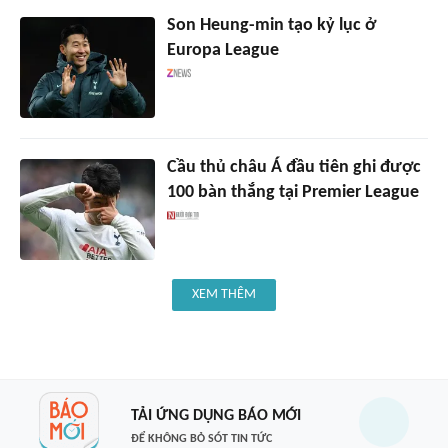
Son Heung-min tạo kỷ lục ở
Europa League
Cầu thủ châu Á đầu tiên ghi được
100 bàn thắng tại Premier League
XEM THÊM
TẢI ỨNG DỤNG BÁO MỚI
ĐỂ KHÔNG BỎ SÓT TIN TỨC