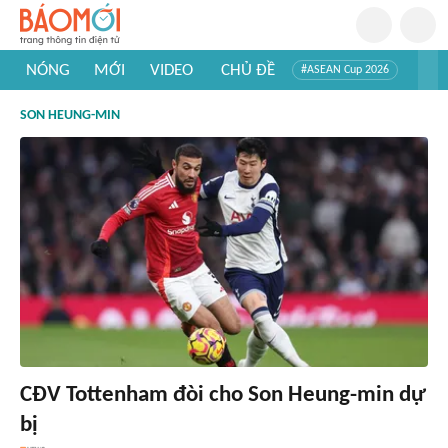
NÓNG
MỚI
VIDEO
CHỦ ĐỀ
#ASEAN Cup 2026
#Trí tuệ nhân tạo
#Mỹ - Iran
#Khám phá Việt Nam
SON HEUNG-MIN
#Khám phá thế giới
CĐV Tottenham đòi cho Son Heung-min dự
bị