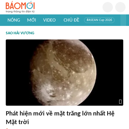
NÓNG
MỚI
VIDEO
CHỦ ĐỀ
#ASEAN Cup 2026
#Trí tuệ nhân tạo
#Mỹ - Iran
#Khám phá Việt Nam
SAO HẢI VƯƠNG
#Khám phá thế giới
Phát hiện mới về mặt trăng lớn nhất Hệ
Mặt trời