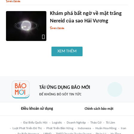
Khám phá bất ngờ về mặt trăng
Nereid của sao Hải Vương
XEM THÊM
TẢI ỨNG DỤNG BÁO MỚI
ĐỂ KHÔNG BỎ SÓT TIN TỨC
Điều khoản sử dụng
Chính sách bảo mật
Đại Biểu Quốc Hội
Logistic
Doanh Nghiệp
Tháo Gỡ
Tô Lâm
Luật Phát Triển Đô Thị
Phát Triển Bền Vững
Indonesia
Huấn Hoa Hồng
Iran