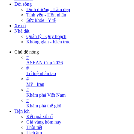
Đời sống
Dinh dưỡng - Làm đẹp
Tình yêu - Hôn nhân
Sức khỏe - Y tế
Xe cộ
Nhà đất
Quản lý - Quy hoạch
Không gian - Kiến trúc
Chủ đề nóng
#
ASEAN Cup 2026
#
Trí tuệ nhân tạo
#
Mỹ - Iran
#
Khám phá Việt Nam
#
Khám phá thế giới
Tiện ích
Kết quả xổ số
Giá vàng hôm nay
Thời tiết
Lịch âm