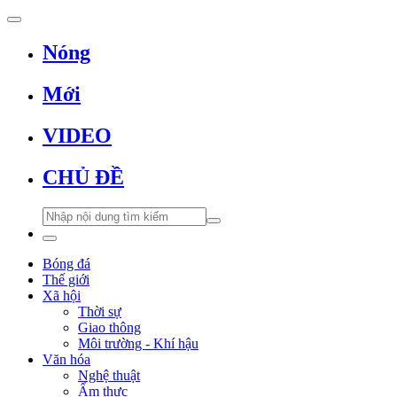
Nóng
Mới
VIDEO
CHỦ ĐỀ
Bóng đá
Thế giới
Xã hội
Thời sự
Giao thông
Môi trường - Khí hậu
Văn hóa
Nghệ thuật
Ẩm thực