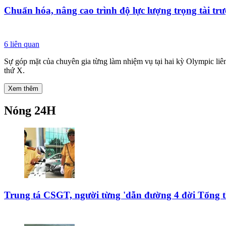
Chuẩn hóa, nâng cao trình độ lực lượng trọng tài trư
6
liên quan
Sự góp mặt của chuyên gia từng làm nhiệm vụ tại hai kỳ Olympic liên
thứ X.
Xem thêm
Nóng 24H
Trung tá CSGT, người từng 'dẫn đường 4 đời Tổng t