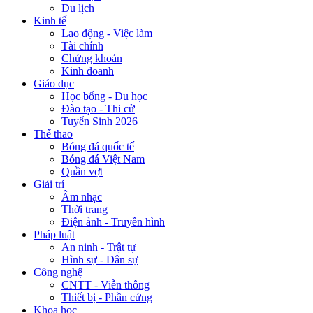
Du lịch
Kinh tế
Lao động - Việc làm
Tài chính
Chứng khoán
Kinh doanh
Giáo dục
Học bổng - Du học
Đào tạo - Thi cử
Tuyển Sinh 2026
Thể thao
Bóng đá quốc tế
Bóng đá Việt Nam
Quần vợt
Giải trí
Âm nhạc
Thời trang
Điện ảnh - Truyền hình
Pháp luật
An ninh - Trật tự
Hình sự - Dân sự
Công nghệ
CNTT - Viễn thông
Thiết bị - Phần cứng
Khoa học