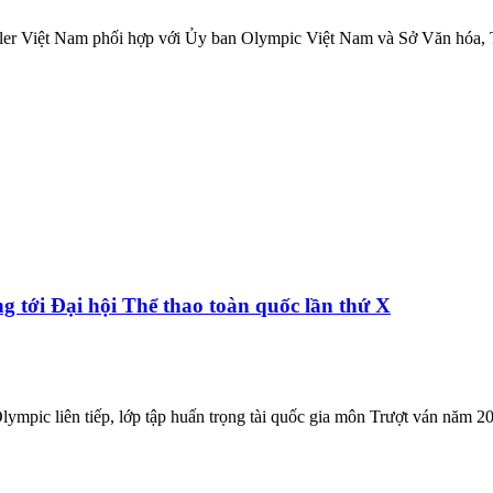
ler Việt Nam phối hợp với Ủy ban Olympic Việt Nam và Sở Văn hóa, Th
g tới Đại hội Thể thao toàn quốc lần thứ X
Olympic liên tiếp, lớp tập huấn trọng tài quốc gia môn Trượt ván năm 