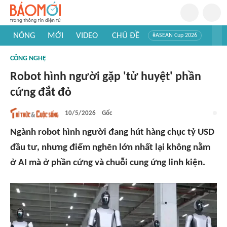
NÓNG
MỚI
VIDEO
CHỦ ĐỀ
#ASEAN Cup 2026
#Tuyển sinh đại học 2026
#Trí tuệ nhân tạo
#Mỹ - Iran
CÔNG NGHỆ
#Khám phá Việt Nam
#Khám phá thế giới
Robot hình người gặp 'tử huyệt' phần
cứng đắt đỏ
10/5/2026
Gốc
Ngành robot hình người đang hút hàng chục tỷ USD
đầu tư, nhưng điểm nghẽn lớn nhất lại không nằm
ở AI mà ở phần cứng và chuỗi cung ứng linh kiện.