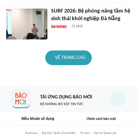
SURF 2026: Bệ phóng nâng tầm hệ
sinh thái khởi nghiệp Đà Nẵng
31 phút
VỀ TRANG CHỦ
TẢI ỨNG DỤNG BÁO MỚI
ĐỂ KHÔNG BỎ SÓT TIN TỨC
Điều khoản sử dụng
Chính sách bảo mật
Australia
Đại Học Quốc Gia Hà Nội
Tô Lâm
Đại Sứ Quán Lào