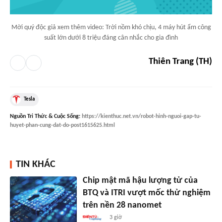
Mời quý độc giả xem thêm video: Trời nồm khó chịu, 4 máy hút ẩm công
suất lớn dưới 8 triệu đáng cân nhắc cho gia đình
Thiên Trang (TH)
Tesla
Nguồn
Tri Thức & Cuộc Sống
:
https://kienthuc.net.vn/robot-hinh-nguoi-gap-tu-
huyet-phan-cung-dat-do-post1615625.html
TIN KHÁC
Chip mật mã hậu lượng tử của
BTQ và ITRI vượt mốc thử nghiệm
trên nền 28 nanomet
3 giờ