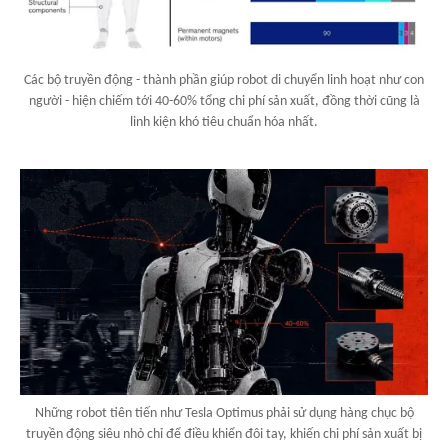
Các bộ truyền động - thành phần giúp robot di chuyển linh hoạt như con
người - hiện chiếm tới 40-60% tổng chi phí sản xuất, đồng thời cũng là
linh kiện khó tiêu chuẩn hóa nhất.
Những robot tiên tiến như Tesla Optimus phải sử dụng hàng chục bộ
truyền động siêu nhỏ chỉ để điều khiển đôi tay, khiến chi phí sản xuất bị