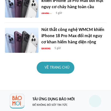
khiến iPhone 18 Pro Max đối mặt
nguy cơ cháy hàng toàn cầu
5 giờ
Nút thắt công nghệ WMCM khiến
iPhone 18 Pro Max đối mặt nguy
cơ khan hiếm hàng diện rộng
5 giờ
VỀ TRANG CHỦ
TẢI ỨNG DỤNG BÁO MỚI
ĐỂ KHÔNG BỎ SÓT TIN TỨC