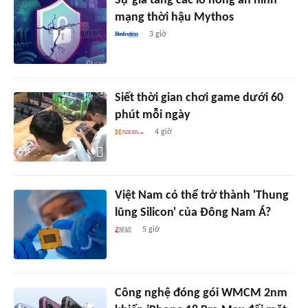
Sự gia tăng các lỗ hổng an ninh
mạng thời hậu Mythos
3 giờ
Siết thời gian chơi game dưới 60
phút mỗi ngày
4 giờ
Việt Nam có thể trở thành 'Thung
lũng Silicon' của Đông Nam Á?
5 giờ
Công nghệ đóng gói WMCM 2nm