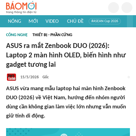
NÓNG
MỚI
VIDEO
CHỦ ĐỀ
#ASEAN Cup 2026
#Trí tuệ nhân tạo
#Mỹ - Iran
#Khám phá Việt Nam
CÔNG NGHỆ
THIẾT BỊ - PHẦN CỨNG
#Khám phá thế giới
ASUS ra mắt Zenbook DUO (2026):
Laptop 2 màn hình OLED, biến hình như
gadget tương lai
15/5/2026
Gốc
ASUS vừa mang mẫu laptop hai màn hình Zenbook
DUO (2026) về Việt Nam, hướng đến nhóm người
dùng cần không gian làm việc lớn nhưng vẫn muốn
giữ tính di động.