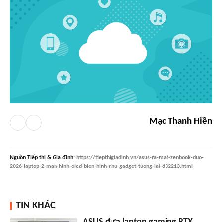
Mạc Thanh Hiền
Nguồn
Tiếp thị & Gia đình
:
https://tiepthigiadinh.vn/asus-ra-mat-zenbook-duo-
2026-laptop-2-man-hinh-oled-bien-hinh-nhu-gadget-tuong-lai-d32213.html
TIN KHÁC
ASUS đưa laptop gaming RTX