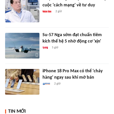
cuộc 'cách mạng' về tư duy
2 giờ
Su-57 Nga sớm đạt chuẩn tiêm
kích thế hệ 5 nhờ động cơ 'xịn'
5 giờ
iPhone 18 Pro Max có thể 'cháy
hàng' ngay sau khi mở bán
2 giờ
TIN MỚI