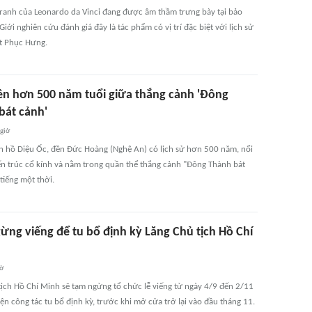
ranh của Leonardo da Vinci đang được âm thầm trưng bày tại bảo
Giới nghiên cứu đánh giá đây là tác phẩm có vị trí đặc biệt với lịch sử
t Phục Hưng.
ền hơn 500 năm tuổi giữa thắng cảnh 'Đông
bát cảnh'
 giờ
ên hồ Diệu Ốc, đền Đức Hoàng (Nghệ An) có lịch sử hơn 500 năm, nổi
iến trúc cổ kính và nằm trong quần thể thắng cảnh "Đông Thành bát
tiếng một thời.
ừng viếng để tu bổ định kỳ Lăng Chủ tịch Hồ Chí
iờ
tịch Hồ Chí Minh sẽ tạm ngừng tổ chức lễ viếng từ ngày 4/9 đến 2/11
ện công tác tu bổ định kỳ, trước khi mở cửa trở lại vào đầu tháng 11.