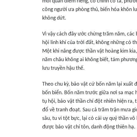
mỗi quan điểm riêng, có chính có tà, phươ
công người ưa phòng thủ, biến hóa khôn lư
không dứt.
Vì vậy cách đây ước chừng trăm năm, các b
hội linh khí của trời đất, không những có t
Một khi nâng được thần vật hoàng kim kia
năm châu không ai không biết, tám phương 
lưu truyền hậu thế.
Theo chu kỳ, bảo vật cứ bốn năm lại xuất 
bốn biển. Bốn năm trước giữa nơi sa mạc h
tụ hội, bảo vật thần chí đột nhiên hiện ra,
đổ về tranh đoạt. Sau cả trăm trận mưa gi
sâu, tu vi tột bực, lại có cái uy quỷ thần 
được bảo vật chí tôn, danh động thiên hạ.