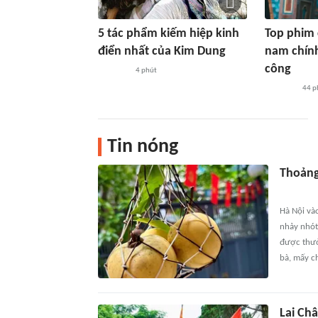
5 tác phẩm kiếm hiệp kinh
Top phim c
điển nhất của Kim Dung
nam chính 
công
4 phút
44 p
Tin nóng
Thoảng
Hà Nội và
nhảy nhót
được thưở
bà, mấy ch
Lai Châ