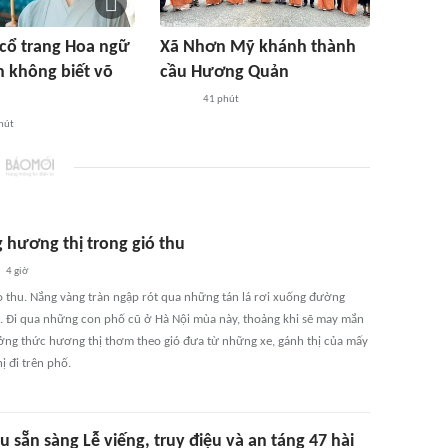
ổ trang Hoa ngữ
Xã Nhơn Mỹ khánh thành
không biết võ
cầu Hương Quản
41 phút
hút
 hương thị trong gió thu
4 giờ
o thu. Nắng vàng tràn ngập rót qua những tán lá rơi xuống đường
. Đi qua những con phố cũ ở Hà Nội mùa này, thoảng khi sẽ may mắn
ng thức hương thị thơm theo gió đưa từ những xe, gánh thị của mấy
ị đi trên phố.
u sẵn sàng Lễ viếng, truy điệu và an táng 47 hài