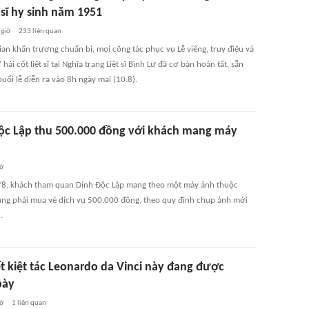
t sĩ hy sinh năm 1951
 giờ
233
liên quan
ian khẩn trương chuẩn bị, mọi công tác phục vụ Lễ viếng, truy điệu và
 hài cốt liệt sĩ tại Nghĩa trang Liệt sĩ Bình Lư đã cơ bản hoàn tất, sẵn
uổi lễ diễn ra vào 8h ngày mai (10.8).
ộc Lập thu 500.000 đồng với khách mang máy
iờ
/8, khách tham quan Dinh Độc Lập mang theo một máy ảnh thuộc
ụng phải mua vé dịch vụ 500.000 đồng, theo quy định chụp ảnh mới
.
iết kiệt tác Leonardo da Vinci này đang được
bày
iờ
1
liên quan