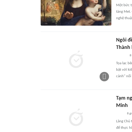
Một bức t
tàng Met. 
nghệ thuậ
Ngôi đ
Thành 
8
Tọa lạc b
bật với k
cảnh" nổi 
Tạm ng
Minh
8 g
Lăng Chủ 
để thực hi