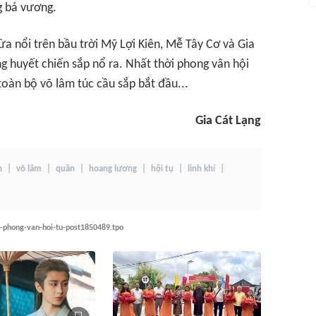
g bá vương.
a nổi trên bầu trời Mỹ Lợi Kiên, Mễ Tây Cơ và Gia
g huyết chiến sắp nổ ra. Nhất thời phong vân hội
 toàn bộ võ lâm túc cầu sắp bắt đầu...
Gia Cát Lạng
n
võ lâm
quần
hoang lương
hội tụ
linh khí
-phong-van-hoi-tu-post1850489.tpo