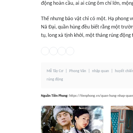
động hoàn cầu, ai ai cũng ôm chí lớn, mộn
Thế nhưng bảo vật chỉ có một. Hạ phong vừ
Nã Đại, quần hùng đều biết rằng một trườn
tụ, long xà tịnh khởi, một tháng rúng động
Mễ Tây Cơ
Phong Vân
nhập quan
huyết chiế
rúng động
Nguồn
Tiền Phong
:
https://tienphong.vn/quan-hung-nhap-quan