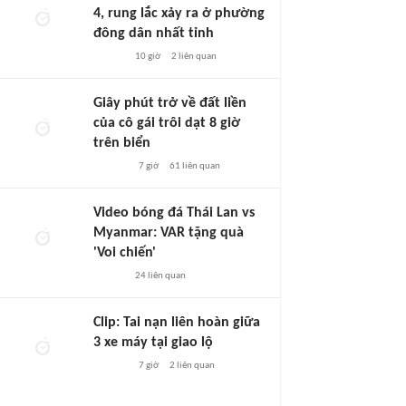
4, rung lắc xảy ra ở phường
đông dân nhất tỉnh
10 giờ
2
liên quan
Giây phút trở về đất liền
của cô gái trôi dạt 8 giờ
trên biển
7 giờ
61
liên quan
Video bóng đá Thái Lan vs
Myanmar: VAR tặng quà
'Voi chiến'
24
liên quan
Clip: Tai nạn liên hoàn giữa
3 xe máy tại giao lộ
7 giờ
2
liên quan