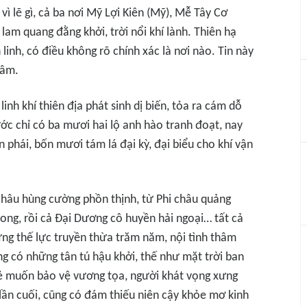
vì lẽ gì, cả ba nơi Mỹ Lợi Kiên (Mỹ), Mễ Tây Cơ
lam quang đằng khởi, trời nổi khí lành. Thiên hạ
linh, có điều không rõ chính xác là nơi nào. Tin này
tâm.
inh khí thiên địa phát sinh dị biến, tỏa ra cám dỗ
ớc chỉ có ba mươi hai lộ anh hào tranh đoạt, nay
hái, bốn mươi tám lá đại kỳ, đại biểu cho khí vận
châu hùng cường phồn thịnh, từ Phi châu quảng
ng, rồi cả Đại Dương cô huyền hải ngoại… tất cả
ững thế lực truyền thừa trăm năm, nội tình thâm
ng có những tân tú hậu khởi, thế như mặt trời ban
 kẻ muốn bảo vệ vương tọa, người khát vọng xưng
lần cuối, cũng có đám thiếu niên cậy khỏe mơ kinh