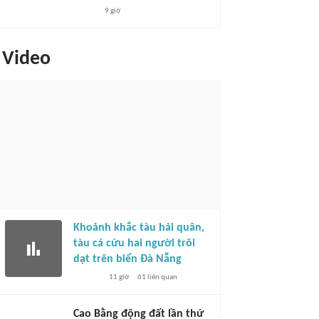
9 giờ
Video
Khoảnh khắc tàu hải quân,
tàu cá cứu hai người trôi
dạt trên biển Đà Nẵng
11 giờ
61
liên quan
Cao Bằng động đất lần thứ