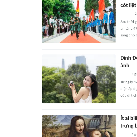
cốt liệ
2
Sau thời g
an táng 47
sàng cho b
Dinh Đ
ảnh
5 g
Từ ngày 1
diện áp d
của di tích
Ít ai b
trưng 
1 g