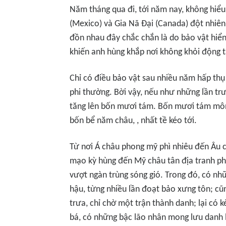
Năm tháng qua đi, tới năm nay, không hiểu 
(Mexico) và Gia Nã Đại (Canada) đột nhiên 
đồn nhau đây chắc chắn là do bảo vật hiển 
khiến anh hùng khắp nơi không khỏi động 
Chỉ có điều bảo vật sau nhiều năm hấp thụ l
phi thường. Bời vậy, nếu như những lần trư
tăng lên bốn mươi tám. Bốn mươi tám môn p
bốn bể năm châu, , nhất tề kéo tới.
Từ nơi Á châu phong mỹ phì nhiêu đến Âu 
mạo kỳ hùng đến Mỹ châu tân địa tranh pho
vượt ngàn trùng sóng gió. Trong đó, có nh
hậu, từng nhiều lần đoạt bảo xưng tôn; cũ
trưa, chỉ chờ một trận thành danh; lại có
bá, có những bậc lão nhân mong lưu danh 