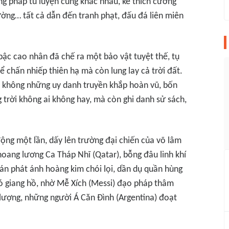
ng pháp tu luyện cũng khác nhau, kẻ thích cường
ờng… tất cả dẫn đến tranh phạt, đấu đá liên miên
ậc cao nhân đã chế ra một bảo vật tuyệt thế, tụ
hể chấn nhiếp thiên hạ mà còn lung lay cả trời đất.
, không những uy danh truyền khắp hoàn vũ, bốn
trời không ai không hay, mà còn ghi danh sử sách,
động một lần, dấy lên trường đại chiến của võ lâm
oang lương Ca Tháp Nhĩ (Qatar), bỗng đâu linh khí
 tán phát ánh hoàng kim chói lọi, dần dụ quần hùng
ó giang hồ, nhờ Mễ Xích (Messi) đạo pháp thâm
vô lượng, những người Á Căn Đình (Argentina) đoạt