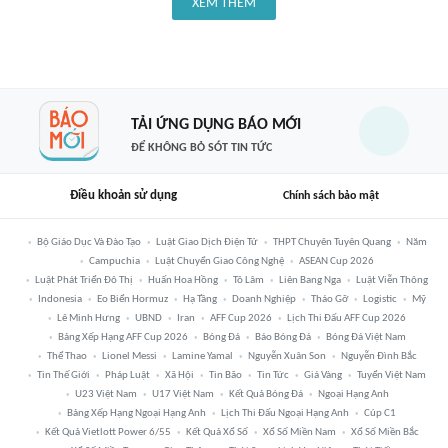
XEM THÊM
TẢI ỨNG DỤNG BÁO MỚI
ĐỂ KHÔNG BỎ SÓT TIN TỨC
Điều khoản sử dụng
Chính sách bảo mật
Bộ Giáo Dục Và Đào Tạo
Luật Giao Dịch Điện Tử
THPT Chuyên Tuyên Quang
Năm
Campuchia
Luật Chuyển Giao Công Nghệ
ASEAN Cup 2026
Luật Phát Triển Đô Thị
Huấn Hoa Hồng
Tô Lâm
Liên Bang Nga
Luật Viễn Thông
Indonesia
Eo Biển Hormuz
Hạ Tầng
Doanh Nghiệp
Tháo Gỡ
Logistic
Mỹ
Lê Minh Hưng
UBND
Iran
AFF Cup 2026
Lịch Thi Đấu AFF Cup 2026
Bảng Xếp Hạng AFF Cup 2026
Bóng Đá
Báo Bóng Đá
Bóng Đá Việt Nam
Thể Thao
Lionel Messi
Lamine Yamal
Nguyễn Xuân Son
Nguyễn Đình Bắc
Tin Thế Giới
Pháp Luật
Xã Hội
Tin Bão
Tin Tức
Giá Vàng
Tuyển Việt Nam
U23 Việt Nam
U17 Việt Nam
Kết Quả Bóng Đá
Ngoại Hạng Anh
Bảng Xếp Hạng Ngoại Hạng Anh
Lịch Thi Đấu Ngoại Hạng Anh
Cúp C1
Kết Quả Vietlott Power 6/55
Kết Quả Xổ Số
Xổ Số Miền Nam
Xổ Số Miền Bắc