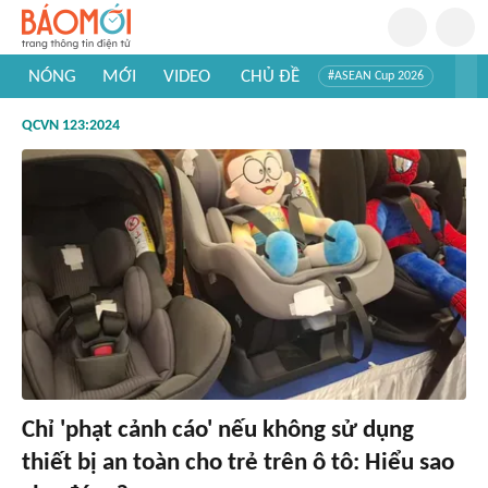
NÓNG
MỚI
VIDEO
CHỦ ĐỀ
#ASEAN Cup 2026
#Trí tuệ nhân tạo
#Mỹ - Iran
#Khám phá Việt Nam
QCVN 123:2024
#Khám phá thế giới
Chỉ 'phạt cảnh cáo' nếu không sử dụng
thiết bị an toàn cho trẻ trên ô tô: Hiểu sao