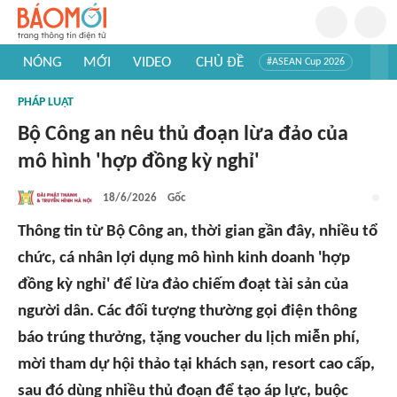
NÓNG
MỚI
VIDEO
CHỦ ĐỀ
#ASEAN Cup 2026
#Trí tuệ nhân tạo
#Mỹ - Iran
#Khám phá Việt Nam
PHÁP LUẬT
#Khám phá thế giới
Bộ Công an nêu thủ đoạn lừa đảo của
mô hình 'hợp đồng kỳ nghỉ'
18/6/2026
Gốc
Thông tin từ Bộ Công an, thời gian gần đây, nhiều tổ
chức, cá nhân lợi dụng mô hình kinh doanh 'hợp
đồng kỳ nghỉ' để lừa đảo chiếm đoạt tài sản của
người dân. Các đối tượng thường gọi điện thông
báo trúng thưởng, tặng voucher du lịch miễn phí,
mời tham dự hội thảo tại khách sạn, resort cao cấp,
sau đó dùng nhiều thủ đoạn để tạo áp lực, buộc