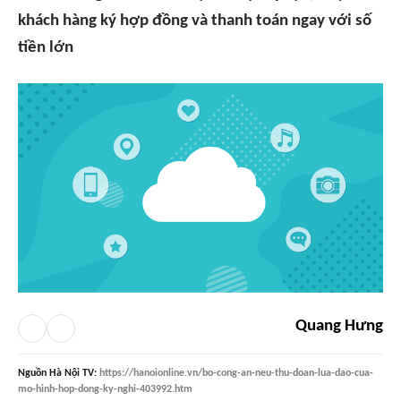
khách hàng ký hợp đồng và thanh toán ngay với số
tiền lớn
Quang Hưng
Nguồn
Hà Nội TV
:
https://hanoionline.vn/bo-cong-an-neu-thu-doan-lua-dao-cua-
mo-hinh-hop-dong-ky-nghi-403992.htm