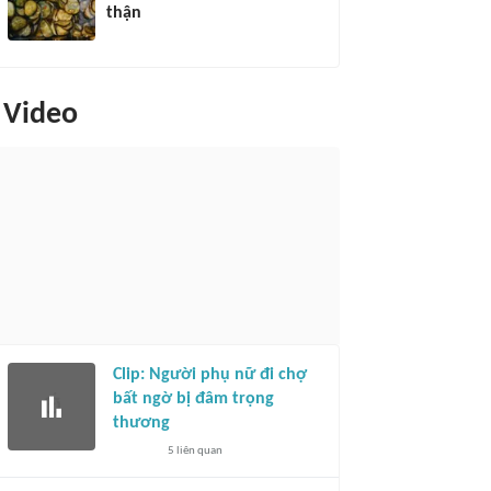
thận
Video
Clip: Người phụ nữ đi chợ
bất ngờ bị đâm trọng
thương
5
liên quan