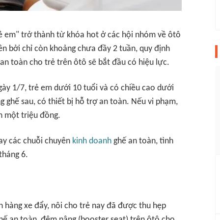
ẻ em" trở thành từ khóa hot ở các hội nhóm về ôtô
ên bởi chỉ còn khoảng chưa đầy 2 tuần, quy định
 an toàn cho trẻ trên ôtô sẽ bắt đầu có hiệu lực.
gày 1/7, trẻ em dưới 10 tuổi và có chiều cao dưới
g ghế sau, có thiết bị hỗ trợ an toàn. Nếu vi phạm,
ến một triệu đồng.
ay các chuỗi chuyên
kinh doanh
ghế an toàn, tình
tháng 6.
 hàng xe đẩy, nôi cho trẻ nay đã được thu hẹp
hế an toàn, đệm nâng (booster seat) trên ôtô cho