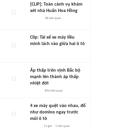
[CLIP]: Toàn cảnh vụ khám
xét nhà Huấn Hoa Hồng
38
liên quan
Clip: Tài xế xe máy liều
mình lách vào giữa hai ô tô
Áp thấp trên vịnh Bắc bộ
mạnh lên thành áp thấp
nhiệt đới
896
liên quan
4 xe máy quệt vào nhau, đổ
như domino ngay trước
mũi ô tô
11 giờ
1
liên quan