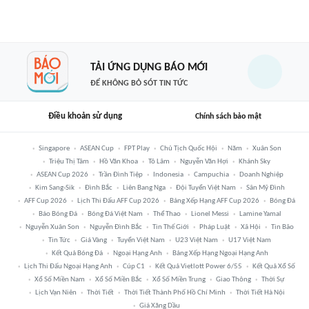
TẢI ỨNG DỤNG BÁO MỚI
ĐỂ KHÔNG BỎ SÓT TIN TỨC
Điều khoản sử dụng
Chính sách bảo mật
Singapore
ASEAN Cup
FPT Play
Chủ Tịch Quốc Hội
Năm
Xuân Son
Triệu Thị Tâm
Hồ Văn Khoa
Tô Lâm
Nguyễn Văn Hợi
Khánh Sky
ASEAN Cup 2026
Trần Đình Tiệp
Indonesia
Campuchia
Doanh Nghiệp
Kim Sang-Sik
Đình Bắc
Liên Bang Nga
Đội Tuyển Việt Nam
Sân Mỹ Đình
AFF Cup 2026
Lịch Thi Đấu AFF Cup 2026
Bảng Xếp Hạng AFF Cup 2026
Bóng Đá
Báo Bóng Đá
Bóng Đá Việt Nam
Thể Thao
Lionel Messi
Lamine Yamal
Nguyễn Xuân Son
Nguyễn Đình Bắc
Tin Thế Giới
Pháp Luật
Xã Hội
Tin Bão
Tin Tức
Giá Vàng
Tuyển Việt Nam
U23 Việt Nam
U17 Việt Nam
Kết Quả Bóng Đá
Ngoại Hạng Anh
Bảng Xếp Hạng Ngoại Hạng Anh
Lịch Thi Đấu Ngoại Hạng Anh
Cúp C1
Kết Quả Vietlott Power 6/55
Kết Quả Xổ Số
Xổ Số Miền Nam
Xổ Số Miền Bắc
Xổ Số Miền Trung
Giao Thông
Thời Sự
Lịch Vạn Niên
Thời Tiết
Thời Tiết Thành Phố Hồ Chí Minh
Thời Tiết Hà Nội
Giá Xăng Dầu