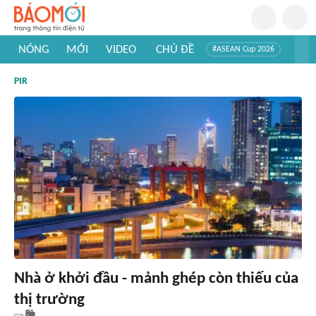
NÓNG
MỚI
VIDEO
CHỦ ĐỀ
#ASEAN Cup 2026
#Trí tuệ nhân tạo
#Mỹ - Iran
#Khám phá Việt Nam
PIR
#Khám phá thế giới
Nhà ở khởi đầu - mảnh ghép còn thiếu của
thị trường