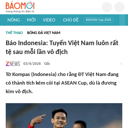
NÓNG
MỚI
VIDEO
CHỦ ĐỀ
#ASEAN Cup 2026
#Trí tuệ nhân tạo
#Mỹ - Iran
#Khám phá Việt Nam
THỂ THAO
BÓNG ĐÁ VIỆT NAM
#Khám phá thế giới
Báo Indonesia: Tuyển Việt Nam luôn rất
tệ sau mỗi lần vô địch
03/6/2026
Gốc
Tờ Kompas (Indonesia) cho rằng ĐT Việt Nam đang
có thành tích kém cỏi tại ASEAN Cup, dù là đương
kim vô địch.