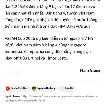
100 thế giới với vị trí thứ 99. Cụ thể, thầy trò HLV Kim
đạt 1.225,68 điểm, tăng 9 bậc và 36,17 điểm so với
lần cập nhật gần nhất. Đáng chú ý, tuyển Việt Nam
cũng được FIFA ghi nhận là đội tuyển có bước thăng
tiến mạnh mẽ nhất trong đợt FIFA Days vừa qua.
ASEAN Cup 2026 dự kiến diễn ra từ ngày 24/7 tới
26/8. Việt Nam nằm ở bảng A cùng Singapore,
Indonesia, Campuchia cùng đội thắng trong trận
play-off giữa Brunei và Timor-Leste.
Nam Giang
Tuyển Việt Nam
Nguyễn Hai Long
Tuấn Hải
Nguồn
Znews
:
https://znews.vn/bao-indonesia-tuyen-viet-nam-luon-rat-te-sau-
moi-lan-vo-dich-post1656613.html