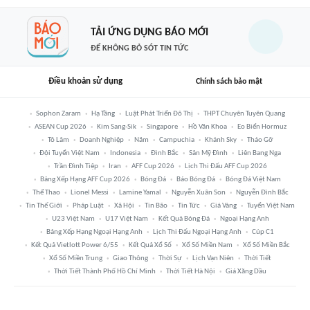
TẢI ỨNG DỤNG BÁO MỚI
ĐỂ KHÔNG BỎ SÓT TIN TỨC
Điều khoản sử dụng
Chính sách bảo mật
Sophon Zaram
Hạ Tầng
Luật Phát Triển Đô Thị
THPT Chuyên Tuyên Quang
ASEAN Cup 2026
Kim Sang-Sik
Singapore
Hồ Văn Khoa
Eo Biển Hormuz
Tô Lâm
Doanh Nghiệp
Năm
Campuchia
Khánh Sky
Tháo Gỡ
Đội Tuyển Việt Nam
Indonesia
Đình Bắc
Sân Mỹ Đình
Liên Bang Nga
Trần Đình Tiệp
Iran
AFF Cup 2026
Lịch Thi Đấu AFF Cup 2026
Bảng Xếp Hạng AFF Cup 2026
Bóng Đá
Báo Bóng Đá
Bóng Đá Việt Nam
Thể Thao
Lionel Messi
Lamine Yamal
Nguyễn Xuân Son
Nguyễn Đình Bắc
Tin Thế Giới
Pháp Luật
Xã Hội
Tin Bão
Tin Tức
Giá Vàng
Tuyển Việt Nam
U23 Việt Nam
U17 Việt Nam
Kết Quả Bóng Đá
Ngoại Hạng Anh
Bảng Xếp Hạng Ngoại Hạng Anh
Lịch Thi Đấu Ngoại Hạng Anh
Cúp C1
Kết Quả Vietlott Power 6/55
Kết Quả Xổ Số
Xổ Số Miền Nam
Xổ Số Miền Bắc
Xổ Số Miền Trung
Giao Thông
Thời Sự
Lịch Vạn Niên
Thời Tiết
Thời Tiết Thành Phố Hồ Chí Minh
Thời Tiết Hà Nội
Giá Xăng Dầu