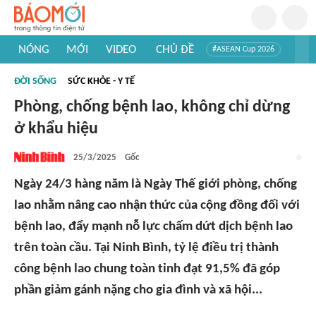
NÓNG
MỚI
VIDEO
CHỦ ĐỀ
#ASEAN Cup 2026
#Trí tuệ nhân tạo
#Mỹ - Iran
#Khám phá Việt Nam
ĐỜI SỐNG
SỨC KHỎE - Y TẾ
#Khám phá thế giới
Phòng, chống bệnh lao, không chỉ dừng
ở khẩu hiệu
25/3/2025
Gốc
Ngày 24/3 hàng năm là Ngày Thế giới phòng, chống
lao nhằm nâng cao nhận thức của cộng đồng đối với
bệnh lao, đẩy mạnh nỗ lực chấm dứt dịch bệnh lao
trên toàn cầu. Tại Ninh Bình, tỷ lệ điều trị thành
công bệnh lao chung toàn tỉnh đạt 91,5% đã góp
phần giảm gánh nặng cho gia đình và xã hội...