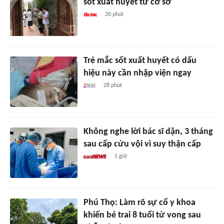
sốt xuất huyết từ cơ sở
20 phút
Trẻ mắc sốt xuất huyết có dấu
hiệu này cần nhập viện ngay
28 phút
Không nghe lời bác sĩ dặn, 3 tháng
sau cấp cứu vội vì suy thận cấp
5 giờ
Phú Thọ: Làm rõ sự cố y khoa
khiến bé trai 8 tuổi tử vong sau