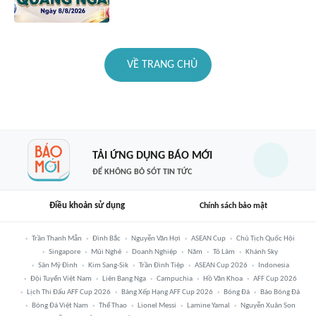
VỀ TRANG CHỦ
TẢI ỨNG DỤNG BÁO MỚI
ĐỂ KHÔNG BỎ SÓT TIN TỨC
Điều khoản sử dụng
Chính sách bảo mật
Trần Thanh Mẫn
Đình Bắc
Nguyễn Văn Hợi
ASEAN Cup
Chủ Tịch Quốc Hội
Singapore
Mũi Nghê
Doanh Nghiệp
Năm
Tô Lâm
Khánh Sky
Sân Mỹ Đình
Kim Sang-Sik
Trần Đình Tiệp
ASEAN Cup 2026
Indonesia
Đội Tuyển Việt Nam
Liên Bang Nga
Campuchia
Hồ Văn Khoa
AFF Cup 2026
Lịch Thi Đấu AFF Cup 2026
Bảng Xếp Hạng AFF Cup 2026
Bóng Đá
Báo Bóng Đá
Bóng Đá Việt Nam
Thể Thao
Lionel Messi
Lamine Yamal
Nguyễn Xuân Son