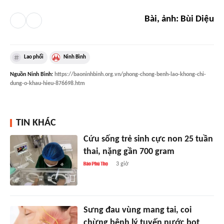
Bài, ảnh: Bùi Diệu
Lao phổi
Ninh Bình
Nguồn
Ninh Bình
:
https://baoninhbinh.org.vn/phong-chong-benh-lao-khong-chi-
dung-o-khau-hieu-876698.htm
TIN KHÁC
Cứu sống trẻ sinh cực non 25 tuần
thai, nặng gần 700 gram
3 giờ
Sưng đau vùng mang tai, coi
chừng bệnh lý tuyến nước bọt