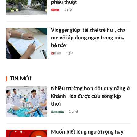
phẫu thuật
1 giờ
Vlogger giúp 'tái chế trẻ hư', cha
mẹ vội áp dụng ngay trong mùa
hè này
1 giờ
TIN MỚI
Nhiều trường hợp đột quỵ nặng ở
Khánh Hòa được cứu sống kịp
thời
1 phút
Muốn biết lòng người rộng hay