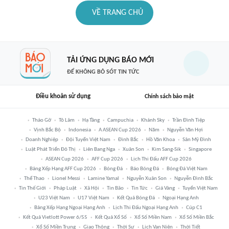
VỀ TRANG CHỦ
TẢI ỨNG DỤNG BÁO MỚI
ĐỂ KHÔNG BỎ SÓT TIN TỨC
Điều khoản sử dụng
Chính sách bảo mật
Tháo Gỡ
Tô Lâm
Hạ Tầng
Campuchia
Khánh Sky
Trần Đình Tiệp
Vịnh Bắc Bộ
Indonesia
A ASEAN Cup 2026
Năm
Nguyễn Văn Hợi
Doanh Nghiệp
Đội Tuyển Việt Nam
Đình Bắc
Hồ Văn Khoa
Sân Mỹ Đình
Luật Phát Triển Đô Thị
Liên Bang Nga
Xuân Son
Kim Sang-Sik
Singapore
ASEAN Cup 2026
AFF Cup 2026
Lịch Thi Đấu AFF Cup 2026
Bảng Xếp Hạng AFF Cup 2026
Bóng Đá
Báo Bóng Đá
Bóng Đá Việt Nam
Thể Thao
Lionel Messi
Lamine Yamal
Nguyễn Xuân Son
Nguyễn Đình Bắc
Tin Thế Giới
Pháp Luật
Xã Hội
Tin Bão
Tin Tức
Giá Vàng
Tuyển Việt Nam
U23 Việt Nam
U17 Việt Nam
Kết Quả Bóng Đá
Ngoại Hạng Anh
Bảng Xếp Hạng Ngoại Hạng Anh
Lịch Thi Đấu Ngoại Hạng Anh
Cúp C1
Kết Quả Vietlott Power 6/55
Kết Quả Xổ Số
Xổ Số Miền Nam
Xổ Số Miền Bắc
Xổ Số Miền Trung
Giao Thông
Thời Sự
Lịch Vạn Niên
Thời Tiết