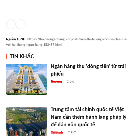
Nguồn
TBNH
:
https://thoibaonganhang.vn/phat-trien-thi-truong-von-de-chia-lua-
voi-he-thong-ngan-hang-183457.html
TIN KHÁC
Ngân hàng thu 'đống tiền' từ trái
phiếu
2 giờ
Trung tâm tài chính quốc tế Việt
Nam cần thêm hành lang pháp lý
để dẫn vốn quốc tế
2 giờ