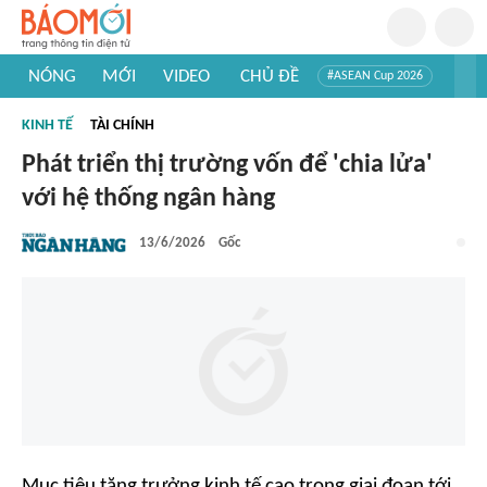
NÓNG
MỚI
VIDEO
CHỦ ĐỀ
#ASEAN Cup 2026
#Trí tuệ nhân tạo
#Mỹ - Iran
#Khám phá Việt Nam
KINH TẾ
TÀI CHÍNH
#Khám phá thế giới
Phát triển thị trường vốn để 'chia lửa'
với hệ thống ngân hàng
13/6/2026
Gốc
Mục tiêu tăng trưởng kinh tế cao trong giai đoạn tới