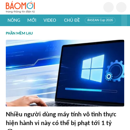
NÓNG
MỚI
VIDEO
CHỦ ĐỀ
#ASEAN Cup 2026
#Trí tuệ nhân tạo
#Mỹ - Iran
#Khám phá Việt Nam
PHẦN MỀM LẬU
#Khám phá thế giới
Nhiều người dùng máy tính vô tình thực
hiện hành vi này có thể bị phạt tới 1 tỷ