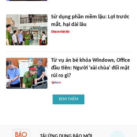
Sử dụng phần mềm lậu: Lợi trước
mắt, hại dài lâu
Từ vụ án bẻ khóa Windows, Office
đầu tiên: Người 'xài chùa' đối mặt
rủi ro gì?
XEM THÊM
TẢI ỨNG DỤNG BÁO MỚI