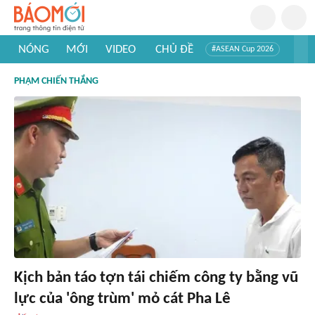
NÓNG
MỚI
VIDEO
CHỦ ĐỀ
#ASEAN Cup 2026
#Trí tuệ nhân tạo
#Mỹ - Iran
#Khám phá Việt Nam
PHẠM CHIẾN THẮNG
#Khám phá thế giới
Kịch bản táo tợn tái chiếm công ty bằng vũ
lực của 'ông trùm' mỏ cát Pha Lê