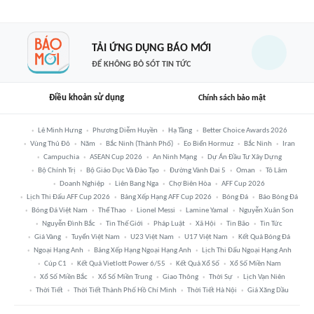
TẢI ỨNG DỤNG BÁO MỚI
ĐỂ KHÔNG BỎ SÓT TIN TỨC
Điều khoản sử dụng
Chính sách bảo mật
Lê Minh Hưng
Phương Diễm Huyền
Hạ Tầng
Better Choice Awards 2026
Vùng Thủ Đô
Năm
Bắc Ninh (thành Phố)
Eo Biển Hormuz
Bắc Ninh
Iran
Campuchia
ASEAN Cup 2026
An Ninh Mạng
Dự Án Đầu Tư Xây Dựng
Bộ Chính Trị
Bộ Giáo Dục Và Đào Tạo
Đường Vành Đai 5
Oman
Tô Lâm
Doanh Nghiệp
Liên Bang Nga
Chợ Biên Hòa
AFF Cup 2026
Lịch Thi Đấu AFF Cup 2026
Bảng Xếp Hạng AFF Cup 2026
Bóng Đá
Báo Bóng Đá
Bóng Đá Việt Nam
Thể Thao
Lionel Messi
Lamine Yamal
Nguyễn Xuân Son
Nguyễn Đình Bắc
Tin Thế Giới
Pháp Luật
Xã Hội
Tin Bão
Tin Tức
Giá Vàng
Tuyển Việt Nam
U23 Việt Nam
U17 Việt Nam
Kết Quả Bóng Đá
Ngoại Hạng Anh
Bảng Xếp Hạng Ngoại Hạng Anh
Lịch Thi Đấu Ngoại Hạng Anh
Cúp C1
Kết Quả Vietlott Power 6/55
Kết Quả Xổ Số
Xổ Số Miền Nam
Xổ Số Miền Bắc
Xổ Số Miền Trung
Giao Thông
Thời Sự
Lịch Vạn Niên
Thời Tiết
Thời Tiết Thành Phố Hồ Chí Minh
Thời Tiết Hà Nội
Giá Xăng Dầu