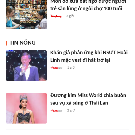
Món đồ xưa bất ngờ được người
trẻ săn lùng ở ngôi chợ 100 tuổi
3 giờ
TIN NÓNG
Khán giả phản ứng khi NSƯT Hoài
Linh mặc vest đi hát trở lại
1 giờ
Đương kim Miss World chia buồn
sau vụ xả súng ở Thái Lan
2 giờ