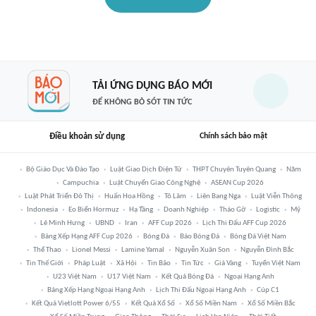
TẢI ỨNG DỤNG BÁO MỚI
ĐỂ KHÔNG BỎ SÓT TIN TỨC
Điều khoản sử dụng
Chính sách bảo mật
Bộ Giáo Dục Và Đào Tạo
Luật Giao Dịch Điện Tử
THPT Chuyên Tuyên Quang
Năm
Campuchia
Luật Chuyển Giao Công Nghệ
ASEAN Cup 2026
Luật Phát Triển Đô Thị
Huấn Hoa Hồng
Tô Lâm
Liên Bang Nga
Luật Viễn Thông
Indonesia
Eo Biển Hormuz
Hạ Tầng
Doanh Nghiệp
Tháo Gỡ
Logistic
Mỹ
Lê Minh Hưng
UBND
Iran
AFF Cup 2026
Lịch Thi Đấu AFF Cup 2026
Bảng Xếp Hạng AFF Cup 2026
Bóng Đá
Báo Bóng Đá
Bóng Đá Việt Nam
Thể Thao
Lionel Messi
Lamine Yamal
Nguyễn Xuân Son
Nguyễn Đình Bắc
Tin Thế Giới
Pháp Luật
Xã Hội
Tin Bão
Tin Tức
Giá Vàng
Tuyển Việt Nam
U23 Việt Nam
U17 Việt Nam
Kết Quả Bóng Đá
Ngoại Hạng Anh
Bảng Xếp Hạng Ngoại Hạng Anh
Lịch Thi Đấu Ngoại Hạng Anh
Cúp C1
Kết Quả Vietlott Power 6/55
Kết Quả Xổ Số
Xổ Số Miền Nam
Xổ Số Miền Bắc