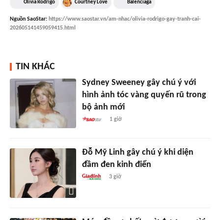
Olivia Rodrigo
Courtney Love
Balenciaga
Nguồn
SaoStar
:
https://www.saostar.vn/am-nhac/olivia-rodrigo-gay-tranh-cai-
202605141459059415.html
TIN KHÁC
Sydney Sweeney gây chú ý với
hình ảnh tóc vàng quyến rũ trong
bộ ảnh mới
1 giờ
Đỗ Mỹ Linh gây chú ý khi diện
đầm đen kinh điển
3 giờ