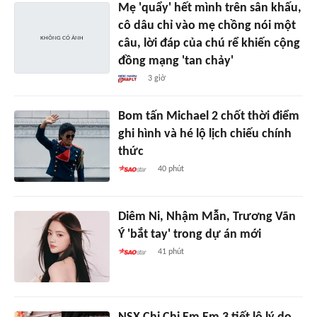
Mẹ 'quẩy' hết mình trên sân khấu,
cô dâu chỉ vào mẹ chồng nói một
câu, lời đáp của chú rể khiến cộng
đồng mạng 'tan chảy'
3 giờ
Bom tấn Michael 2 chốt thời điểm
ghi hình và hé lộ lịch chiếu chính
thức
40 phút
Diêm Ni, Nhậm Mẫn, Trương Vãn
Ý 'bắt tay' trong dự án mới
41 phút