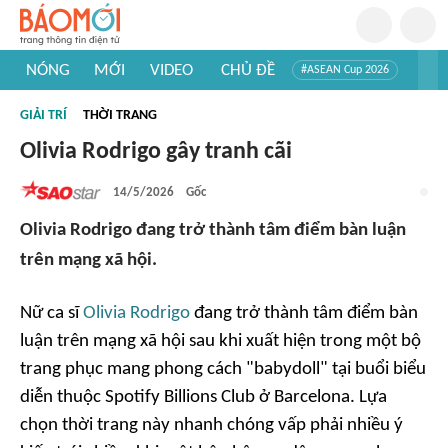
NÓNG
MỚI
VIDEO
CHỦ ĐỀ
#ASEAN Cup 2026
#Trí tuệ nhân tạo
#Mỹ - Iran
#Khám phá Việt Nam
GIẢI TRÍ
THỜI TRANG
#Khám phá thế giới
Olivia Rodrigo gây tranh cãi
14/5/2026
Gốc
Olivia Rodrigo đang trở thành tâm điểm bàn luận
trên mạng xã hội.
Nữ ca sĩ
Olivia Rodrigo
đang trở thành tâm điểm bàn
luận trên mạng xã hội sau khi xuất hiện trong một bộ
trang phục mang phong cách "babydoll" tại buổi biểu
diễn thuộc Spotify Billions Club ở Barcelona. Lựa
chọn thời trang này nhanh chóng vấp phải nhiều ý