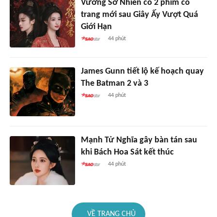
Vương Sở Nhiên có 2 phim cổ
trang mới sau Giây Ấy Vượt Quá
Giới Hạn
44 phút
James Gunn tiết lộ kế hoạch quay
The Batman 2 và 3
44 phút
Mạnh Tử Nghĩa gây bàn tán sau
khi Bách Hoa Sát kết thúc
44 phút
VỀ TRANG CHỦ