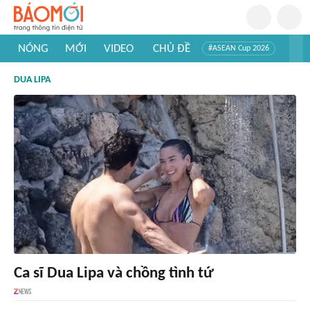
NÓNG
MỚI
VIDEO
CHỦ ĐỀ
#ASEAN Cup 2026
#Trí tuệ nhân tạo
#Mỹ - Iran
#Khám phá Việt Nam
DUA LIPA
#Khám phá thế giới
Ca sĩ Dua Lipa và chồng tình tứ