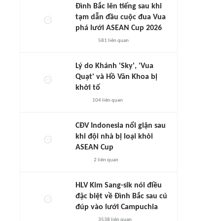
Đình Bắc lên tiếng sau khi
tạm dẫn đầu cuộc đua Vua
phá lưới ASEAN Cup 2026
581
liên quan
Lý do Khánh 'Sky', 'Vua
Quạt' và Hồ Văn Khoa bị
khởi tố
104
liên quan
CĐV Indonesia nổi giận sau
khi đội nhà bị loại khỏi
ASEAN Cup
2
liên quan
HLV Kim Sang-sik nói điều
đặc biệt về Đình Bắc sau cú
đúp vào lưới Campuchia
3538
liên quan