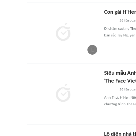
Con gái H'He
26
liên qua
Đi chấm casting The
bản sắc Tây Nguyên 
Siêu mẫu Anh
'The Face Vi
26
liên qua
Anh Thư, H'Hen Niê
chương trình The F
Lộ diện nhà t