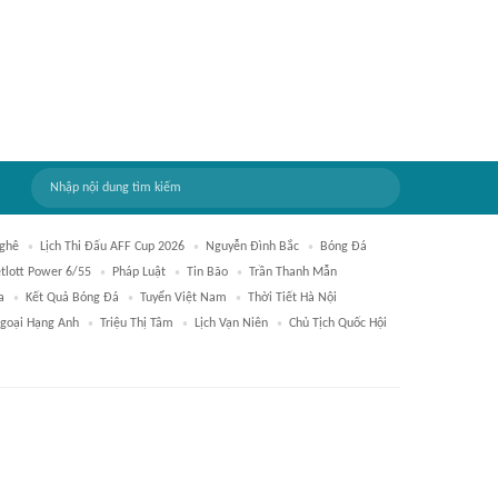
ghê
Lịch Thi Đấu AFF Cup 2026
Nguyễn Đình Bắc
Bóng Đá
tlott Power 6/55
Pháp Luật
Tin Bão
Trần Thanh Mẫn
a
Kết Quả Bóng Đá
Tuyển Việt Nam
Thời Tiết Hà Nội
goại Hạng Anh
Triệu Thị Tâm
Lịch Vạn Niên
Chủ Tịch Quốc Hội