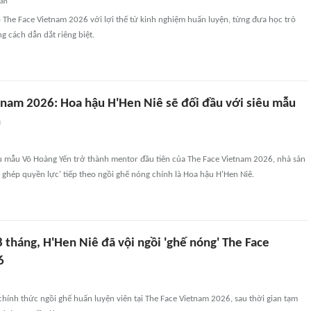
uan
 The Face Vietnam 2026 với lợi thế từ kinh nghiệm huấn luyện, từng đưa học trò
 cách dẫn dắt riêng biệt.
tnam 2026: Hoa hậu H'Hen Niê sẽ đối đầu với siêu mẫu
n
êu mẫu Võ Hoàng Yến trở thành mentor đầu tiên của The Face Vietnam 2026, nhà sản
ghép quyền lực' tiếp theo ngồi ghế nóng chính là Hoa hậu H'Hen Niê.
8 tháng, H'Hen Niê đã vội ngồi 'ghế nóng' The Face
6
hính thức ngồi ghế huấn luyện viên tại The Face Vietnam 2026, sau thời gian tạm