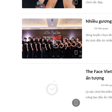
chơi sắc đẹp.
Nhiều gương 
26
liên quan
Vòng tuyển chọn khu
thí sinh đến từ nhiề
The Face Vie
ấn tượng
26
liên q
Là sân chơi tìm kiế
năng tạo dấu ấn riê