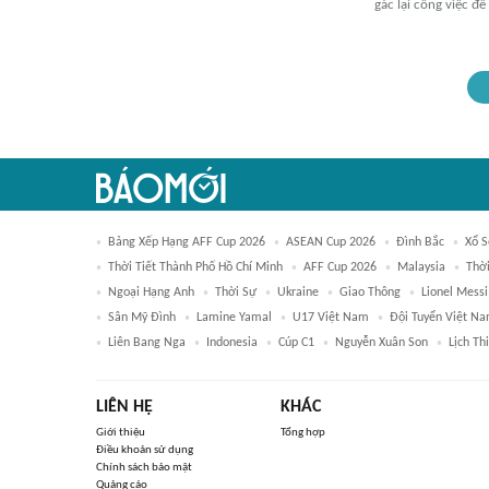
gác lại công việc để
Bảng Xếp Hạng AFF Cup 2026
ASEAN Cup 2026
Đình Bắc
Xổ S
Thời Tiết Thành Phố Hồ Chí Minh
AFF Cup 2026
Malaysia
Thời
Ngoại Hạng Anh
Thời Sự
Ukraine
Giao Thông
Lionel Messi
Sân Mỹ Đình
Lamine Yamal
U17 Việt Nam
Đội Tuyển Việt N
Liên Bang Nga
Indonesia
Cúp C1
Nguyễn Xuân Son
Lịch Th
LIÊN HỆ
KHÁC
Giới thiệu
Tổng hợp
Điều khoản sử dụng
Chính sách bảo mật
Quảng cáo