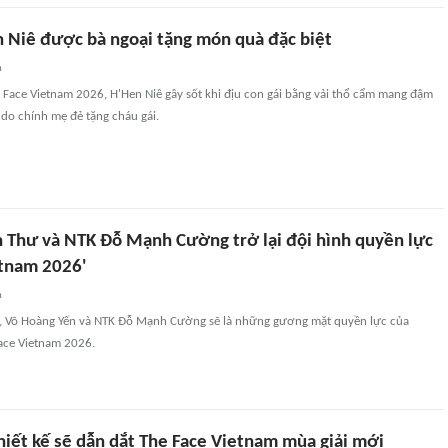
n Niê được bà ngoại tặng món quà đặc biệt
n
 Face Vietnam 2026, H'Hen Niê gây sốt khi địu con gái bằng vải thổ cẩm mang đậm
do chính mẹ đẻ tặng cháu gái.
 Thư và NTK Đỗ Mạnh Cường trở lại đội hình quyền lực
etnam 2026'
n
, Võ Hoàng Yến và NTK Đỗ Mạnh Cường sẽ là những gương mặt quyền lực của
ace Vietnam 2026.
hiết kế sẽ dẫn dắt The Face Vietnam mùa giải mới