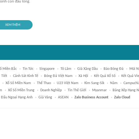
 sinh con đầu lòng.
XEM THÊM
ố Miền Bắc
Tin Tức
Singapore
Tô Lâm
Giá Xăng Dầu
Báo Bóng Đá
Mũi N
 Tiết
Cảnh Sát Kinh Tế
Bóng Đá Việt Nam
Xã Hội
Kết Quả Xổ Số
Kết Quả Vie
Xổ Số Miền Nam
Thể Thao
U23 Việt Nam
Kim Sang-Sik
Năm
Campuchi
am
Xổ Số Miền Trung
Doanh Nghiệp
Tin Thế Giới
Myanmar
Bảng Xếp Hạng N
i Đấu Ngoại Hạng Anh
Giá Vàng
ASEAN
Zalo Business Account
Zalo Cloud