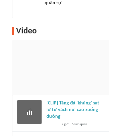
quân sự
Video
[CLIP] Tảng đá 'khủng' sạt
lở từ vách núi cao xuống
đường
7 giờ
5
liên quan