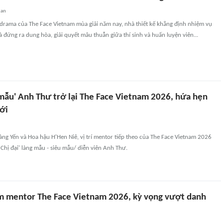
uan
' drama của The Face Vietnam mùa giải năm nay, nhà thiết kế khẳng định nhiệm vụ
à đứng ra dung hòa, giải quyết mâu thuẫn giữa thí sinh và huấn luyện viên...
 mẫu' Anh Thư trở lại The Face Vietnam 2026, hứa hẹn
ới
ng Yến và Hoa hậu H'Hen Niê, vị trí mentor tiếp theo của The Face Vietnam 2026
'Chị đại' làng mẫu - siêu mẫu/ diễn viên Anh Thư.
m mentor The Face Vietnam 2026, kỳ vọng vượt danh