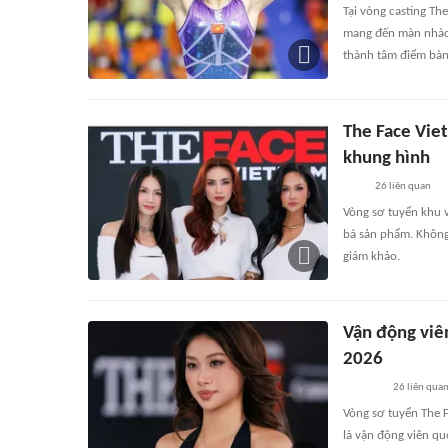
Tại vòng casting Th
mang đến màn nhào 
thành tâm điểm bàn
The Face Vie
khung hình
26
liên quan
Vòng sơ tuyển khu 
bá sản phẩm. Không
giám khảo.
Vận động viê
2026
26
liên qua
Vòng sơ tuyển The F
là vận động viên qu