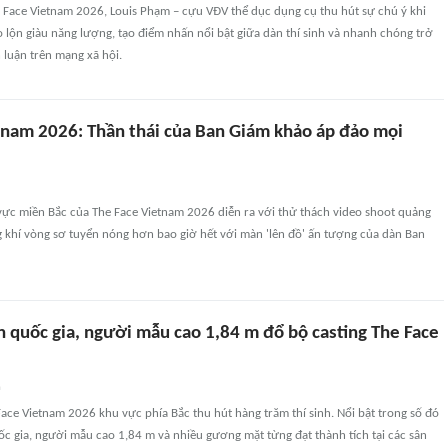
e Face Vietnam 2026, Louis Phạm – cựu VĐV thể dục dụng cụ thu hút sự chú ý khi
lộn giàu năng lượng, tạo điểm nhấn nổi bật giữa dàn thí sinh và nhanh chóng trở
 luận trên mạng xã hội.
tnam 2026: Thần thái của Ban Giám khảo áp đảo mọi
vực miền Bắc của The Face Vietnam 2026 diễn ra với thử thách video shoot quảng
 khí vòng sơ tuyển nóng hơn bao giờ hết với màn 'lên đồ' ấn tượng của dàn Ban
n quốc gia, người mẫu cao 1,84 m đổ bộ casting The Face
n
ace Vietnam 2026 khu vực phía Bắc thu hút hàng trăm thí sinh. Nổi bật trong số đó
ốc gia, người mẫu cao 1,84 m và nhiều gương mặt từng đạt thành tích tại các sân