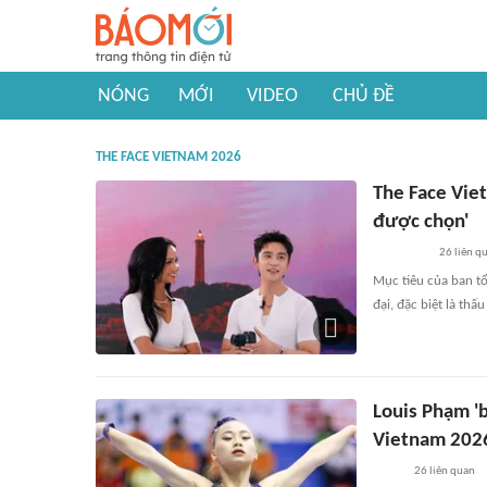
NÓNG
MỚI
VIDEO
CHỦ ĐỀ
THE FACE VIETNAM 2026
The Face Viet
được chọn'
26
liên q
Mục tiêu của ban tổ
đại, đặc biệt là th
Louis Phạm 'b
Vietnam 202
26
liên quan