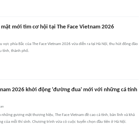
mặt mới tìm cơ hội tại The Face Vietnam 2026
 vực phía Bắc của The Face Vietnam 2026 vừa diễn ra tại Hà Nội, thu hút đông đảo
u tỉnh, thành phố.
tnam 2026 khởi động 'đường đua' mới với những cá tính
uan
m những gương mặt thương hiệu, The Face Vietnam đề cao cá tính, bản lĩnh và khả
ng của mỗi thí sinh. Chương trình vừa có cuộc tuyển chọn đầu tiên ở Hà Nội.