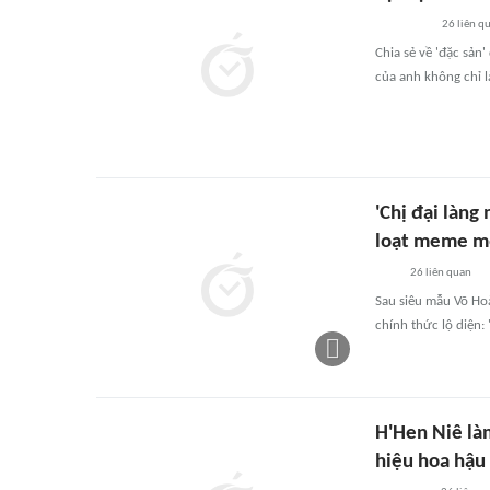
26
liên q
Chia sẻ về 'đặc sản
của anh không chỉ l
'Chị đại làng
loạt meme m
26
liên quan
Sau siêu mẫu Võ Hoà
chính thức lộ diện: 
H'Hen Niê là
hiệu hoa hậu