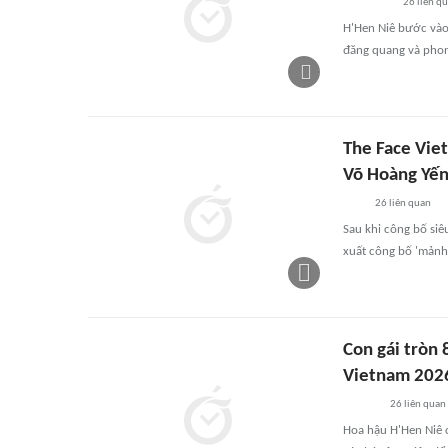
26
liên q
H'Hen Niê bước vào
đăng quang và phong
The Face Vie
Võ Hoàng Yế
26
liên quan
Sau khi công bố si
xuất công bố 'mảnh 
Con gái tròn 
Vietnam 202
26
liên quan
Hoa hậu H'Hen Niê c