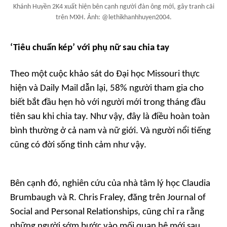
Khánh Huyền 2K4 xuất hiện bên cạnh người đàn ông mới, gây tranh cãi
trên MXH. Ảnh: @lethikhanhhuyen2004.
‘Tiêu chuẩn kép’ với phụ nữ sau chia tay
Theo một cuộc khảo sát do Đại học Missouri thực
hiện và
Daily Mail
dẫn lại, 58% người tham gia cho
biết bắt đầu hẹn hò với người mới trong tháng đầu
tiên sau khi chia tay. Như vậy, đây là điều hoàn toàn
bình thường ở cả nam và nữ giới. Và người nổi tiếng
cũng có đời sống tình cảm như vậy.
Bên cạnh đó, nghiên cứu của nhà tâm lý học Claudia
Brumbaugh và R. Chris Fraley, đăng trên
Journal of
Social and Personal Relationships,
cũng chỉ ra rằng
những người sớm bước vào mối quan hệ mới sau