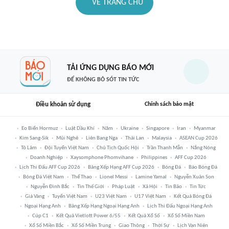
VỀ TRANG CHỦ
TẢI ỨNG DỤNG BÁO MỚI
ĐỂ KHÔNG BỎ SÓT TIN TỨC
Điều khoản sử dụng
Chính sách bảo mật
Eo Biển Hormuz
Luật Dầu Khí
Năm
Ukraine
Singapore
Iran
Myanmar
Kim Sang-Sik
Mũi Nghê
Liên Bang Nga
Thái Lan
Malaysia
ASEAN Cup 2026
Tô Lâm
Đội Tuyển Việt Nam
Chủ Tịch Quốc Hội
Trần Thanh Mẫn
Nắng Nóng
Doanh Nghiệp
Xaysomphone Phomvihane
Philippines
AFF Cup 2026
Lịch Thi Đấu AFF Cup 2026
Bảng Xếp Hạng AFF Cup 2026
Bóng Đá
Báo Bóng Đá
Bóng Đá Việt Nam
Thể Thao
Lionel Messi
Lamine Yamal
Nguyễn Xuân Son
Nguyễn Đình Bắc
Tin Thế Giới
Pháp Luật
Xã Hội
Tin Bão
Tin Tức
Giá Vàng
Tuyển Việt Nam
U23 Việt Nam
U17 Việt Nam
Kết Quả Bóng Đá
Ngoại Hạng Anh
Bảng Xếp Hạng Ngoại Hạng Anh
Lịch Thi Đấu Ngoại Hạng Anh
Cúp C1
Kết Quả Vietlott Power 6/55
Kết Quả Xổ Số
Xổ Số Miền Nam
Xổ Số Miền Bắc
Xổ Số Miền Trung
Giao Thông
Thời Sự
Lịch Vạn Niên