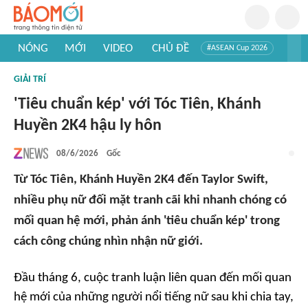
NÓNG
MỚI
VIDEO
CHỦ ĐỀ
#ASEAN Cup 2026
#Trí tuệ nhân tạo
#Mỹ - Iran
#Khám phá Việt Nam
GIẢI TRÍ
#Khám phá thế giới
'Tiêu chuẩn kép' với Tóc Tiên, Khánh
Huyền 2K4 hậu ly hôn
08/6/2026
Gốc
Từ Tóc Tiên, Khánh Huyền 2K4 đến Taylor Swift,
nhiều phụ nữ đối mặt tranh cãi khi nhanh chóng có
mối quan hệ mới, phản ánh 'tiêu chuẩn kép' trong
cách công chúng nhìn nhận nữ giới.
Đầu tháng 6, cuộc tranh luận liên quan đến mối quan
hệ mới của những người nổi tiếng nữ sau khi chia tay,