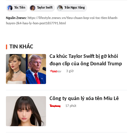
Tóc Tiên
Taylor Swift
Trần Ngọc Vàng
Nguồn
Znews
:
https://lifestyle.znews.vn/tieu-chuan-kep-voi-toc-tien-khanh-
huyen-2k4-hau-ly-hon-post1657791.html
TIN KHÁC
Ca khúc Taylor Swift bị gỡ khỏi
đoạn clip của ông Donald Trump
3 giờ
Công ty quản lý xóa tên Miu Lê
17 phút