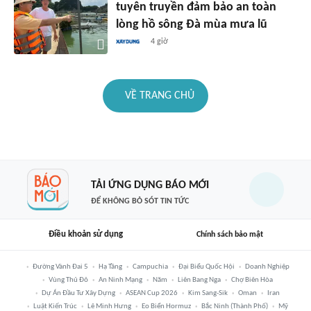
tuyên truyền đảm bảo an toàn
lòng hồ sông Đà mùa mưa lũ
4 giờ
VỀ TRANG CHỦ
TẢI ỨNG DỤNG BÁO MỚI
ĐỂ KHÔNG BỎ SÓT TIN TỨC
Điều khoản sử dụng
Chính sách bảo mật
Đường Vành Đai 5
Hạ Tầng
Campuchia
Đại Biểu Quốc Hội
Doanh Nghiệp
Vùng Thủ Đô
An Ninh Mạng
Năm
Liên Bang Nga
Chợ Biên Hòa
Dự Án Đầu Tư Xây Dựng
ASEAN Cup 2026
Kim Sang-Sik
Oman
Iran
Luật Kiến Trúc
Lê Minh Hưng
Eo Biển Hormuz
Bắc Ninh (thành Phố)
Mỹ