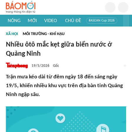
NÓNG
MỚI
VIDEO
CHỦ ĐỀ
#ASEAN Cup 2026
#Trí tuệ nhân tạo
#Mỹ - Iran
#Khám phá Việt Nam
XÃ HỘI
MÔI TRƯỜNG - KHÍ HẬU
#Khám phá thế giới
Nhiều ôtô mắc kẹt giữa biển nước ở
Quảng Ninh
19/5/2026
Gốc
Trận mưa kéo dài từ đêm ngày 18 đến sáng ngày
19/5, khiến nhiều khu vực trên địa bàn tỉnh Quảng
Ninh ngập sâu.