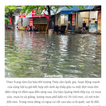
Theo Trung tâm Dự báo Khí tượng Thủy văn Quốc gia, hoạt động mạnh
của vùng hội tụ gió kết hợp với rãnh áp thấp gây ra một đợt mưa lớn
diện rộng từ đêm qua đến sáng nay. Dự báo Quảng Ninh tiếp tục có mưa
vừa, mưa to và giông, lượng mưa phổ biến từ 70-150 mm, có nơi trên
200 mm. Trong mưa dông có nguy cơ rất cao xảy ra lũ quét, sạt lở đất.