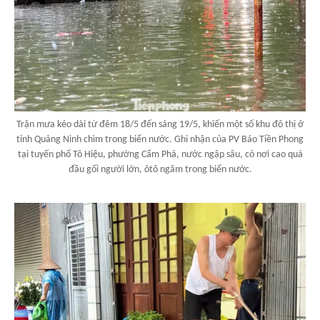
Trận mưa kéo dài từ đêm 18/5 đến sáng 19/5, khiến một số khu đô thị ở
tỉnh Quảng Ninh chìm trong biển nước. Ghi nhận của PV Báo Tiền Phong
tại tuyến phố Tô Hiệu, phường Cẩm Phả, nước ngập sâu, có nơi cao quá
đầu gối người lớn, ôtô ngâm trong biển nước.