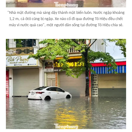
"Nhà mặt đường mà sáng dậy thành mặt biển luôn. Nước ngập khoảng
1,2 m, cả ôtô cũng bị ngập. Xe nào cố đi qua đường Tô Hiệu đều chết
máy vì nước quá cao", một người dân sống tại đường Tô Hiệu chia sẻ.