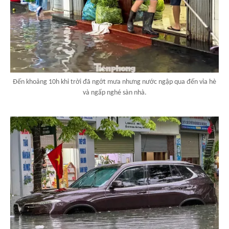
Đến khoảng 10h khi trời đã ngớt mưa nhưng nước ngập qua đến vỉa hè
và ngấp nghé sàn nhà.