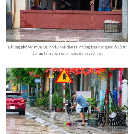
Để ứng phó với mưa lụt, nhiều nhà dân tại những khu vực quốc lộ 18 tự
lắp ráp tấm chắn sóng nước đánh vào nhà.