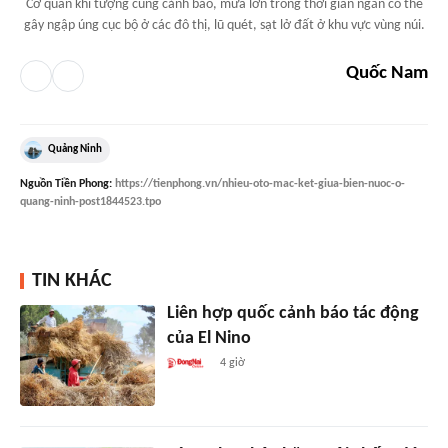
Cơ quan khí tượng cũng cảnh báo, mưa lớn trong thời gian ngắn có thể
gây ngập úng cục bộ ở các đô thị, lũ quét, sạt lở đất ở khu vực vùng núi.
Quốc Nam
Quảng Ninh
Nguồn
Tiền Phong
:
https://tienphong.vn/nhieu-oto-mac-ket-giua-bien-nuoc-o-
quang-ninh-post1844523.tpo
TIN KHÁC
Liên hợp quốc cảnh báo tác động
của El Nino
4 giờ