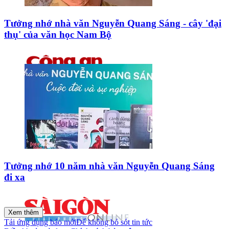
Tưởng nhớ nhà văn Nguyễn Quang Sáng - cây 'đại
thụ' của văn học Nam Bộ
Tưởng nhớ 10 năm nhà văn Nguyễn Quang Sáng
đi xa
Xem thêm
Tải ứng dụng báo mới
Để không bỏ sót tin tức