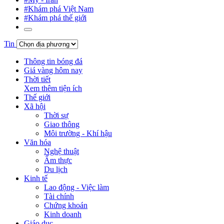
#Khám phá Việt Nam
#Khám phá thế giới
Tin
Thông tin bóng đá
Giá vàng hôm nay
Thời tiết
Xem thêm tiện ích
Thế giới
Xã hội
Thời sự
Giao thông
Môi trường - Khí hậu
Văn hóa
Nghệ thuật
Ẩm thực
Du lịch
Kinh tế
Lao động - Việc làm
Tài chính
Chứng khoán
Kinh doanh
Giáo dục