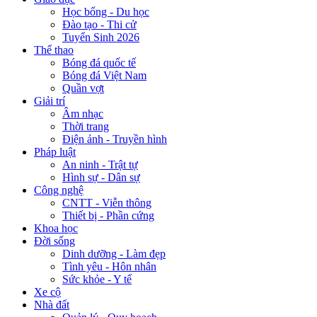
Học bổng - Du học
Đào tạo - Thi cử
Tuyển Sinh 2026
Thể thao
Bóng đá quốc tế
Bóng đá Việt Nam
Quần vợt
Giải trí
Âm nhạc
Thời trang
Điện ảnh - Truyền hình
Pháp luật
An ninh - Trật tự
Hình sự - Dân sự
Công nghệ
CNTT - Viễn thông
Thiết bị - Phần cứng
Khoa học
Đời sống
Dinh dưỡng - Làm đẹp
Tình yêu - Hôn nhân
Sức khỏe - Y tế
Xe cộ
Nhà đất