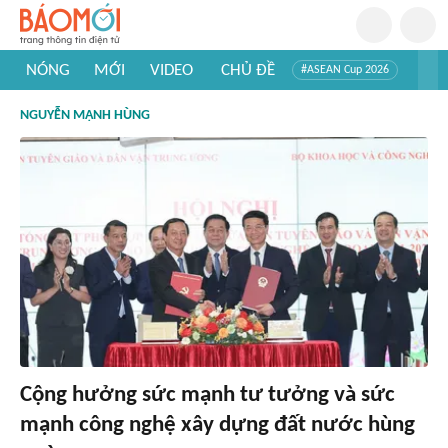
NÓNG
MỚI
VIDEO
CHỦ ĐỀ
#ASEAN Cup 2026
#Trí tuệ nhân tạo
#Mỹ - Iran
#Khám phá Việt Nam
NGUYỄN MẠNH HÙNG
#Khám phá thế giới
Cộng hưởng sức mạnh tư tưởng và sức
mạnh công nghệ xây dựng đất nước hùng