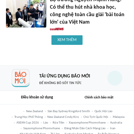
Có thể thu hút nhà khoa học,
công nghệ toàn cầu giải 'bài toán
lớn' của Việt Nam
XEM THÊM
TẢI ỨNG DỤNG BÁO MỚI
ĐỂ KHÔNG BỎ SÓT TIN TỨC
Điều khoản sử dụng
Chính sách bảo mật
New Zealand
Sân Bay Sydney Kingsford Smith
Quốc Hội Lào
Trung Học Phổ Thông
New Zealand Cindy Kiro
Chủ Tịch Quốc Hội
Malaysia
ASEAN Cup 2026
Lào
Rửa Tiền
Xaysomphone Phomvihane
Australia
Saysomphone Phomvihane
Đảng Nhân Dân Cách Mạng Lào
Iran