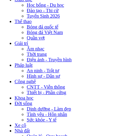
Học bổng - Du học
Đào tạo - Thi cử
Tuyển Sinh 2026
Thể thao
Bóng đá quốc tế
Bóng đá Việt Nam
Quần vợt
Giải trí
Âm nhạc
Thời trang
Điện ảnh - Truyền hình
Pháp luật
An ninh - Trật tự
Hình sự - Dân sự
Công nghệ
CNTT - Viễn thông
Thiết bị - Phần cứng
Khoa học
Đời sống
Dinh dưỡng - Làm đẹp
Tình yêu - Hôn nhân
Sức khỏe - Y tế
Xe cộ
Nhà đất