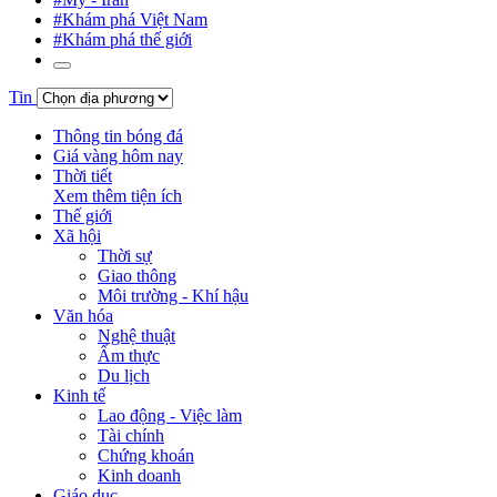
#Khám phá Việt Nam
#Khám phá thế giới
Tin
Thông tin bóng đá
Giá vàng hôm nay
Thời tiết
Xem thêm tiện ích
Thế giới
Xã hội
Thời sự
Giao thông
Môi trường - Khí hậu
Văn hóa
Nghệ thuật
Ẩm thực
Du lịch
Kinh tế
Lao động - Việc làm
Tài chính
Chứng khoán
Kinh doanh
Giáo dục