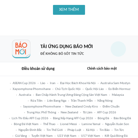
XEM THÊM
TẢI ỨNG DỤNG BÁO MỚI
ĐỂ KHÔNG BỎ SÓT TIN TỨC
Điều khoản sử dụng
Chính sách bảo mật
ASEAN Cup 2026
Lào
Iran
Đại Học Bách Khoa Hà Nội
Australia Sam Mostyn
Xaysomphone Phomvihane
Chủ Tịch Quốc Hội
Quốc Hội Lào
Eo Biển Hormuz
Australia
Ban Chấp Hành Trung Ương Đảng Cộng Sản Việt Nam
Malaysia
Rửa Tiền
Liên Bang Nga
Trần Thanh Mẫn
Nắng Nóng
Saysomphone Phomvihane
New Zealand Cindy Kiro
Điểm Chuẩn
Trung Học Phổ Thông
New Zealand
Tô Lâm
AFF Cup 2026
Lịch Thi Đấu AFF Cup 2026
Bảng Xếp Hạng AFF Cup 2026
Bóng Đá
Báo Bóng Đá
Bóng Đá Việt Nam
Thể Thao
Lionel Messi
Lamine Yamal
Nguyễn Xuân Son
Nguyễn Đình Bắc
Tin Thế Giới
Pháp Luật
Xã Hội
Tin Bão
Tin Tức
Giá Vàng
Tuyển Việt Nam
U23 Việt Nam
U17 Việt Nam
Kết Quả Bóng Đá