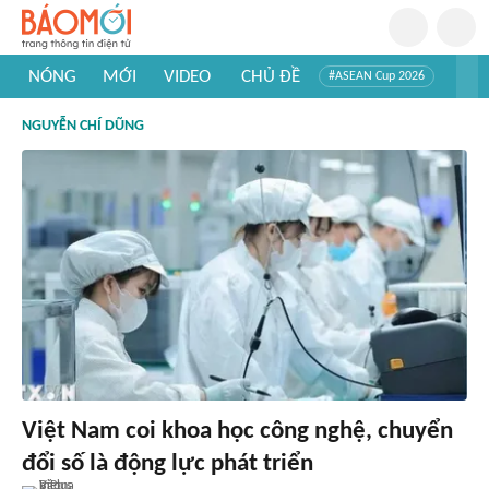
NÓNG
MỚI
VIDEO
CHỦ ĐỀ
#ASEAN Cup 2026
#Trí tuệ nhân tạo
#Mỹ - Iran
#Khám phá Việt Nam
NGUYỄN CHÍ DŨNG
#Khám phá thế giới
Việt Nam coi khoa học công nghệ, chuyển
đổi số là động lực phát triển