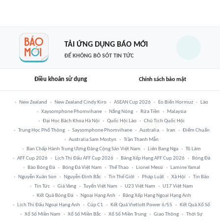
TẢI ỨNG DỤNG BÁO MỚI
ĐỂ KHÔNG BỎ SÓT TIN TỨC
Điều khoản sử dụng
Chính sách bảo mật
New Zealand
New Zealand Cindy Kiro
ASEAN Cup 2026
Eo Biển Hormuz
Lào
Xaysomphone Phomvihane
Nắng Nóng
Rửa Tiền
Malaysia
Đại Học Bách Khoa Hà Nội
Quốc Hội Lào
Chủ Tịch Quốc Hội
Trung Học Phổ Thông
Saysomphone Phomvihane
Australia
Iran
Điểm Chuẩn
Australia Sam Mostyn
Trần Thanh Mẫn
Ban Chấp Hành Trung Ương Đảng Cộng Sản Việt Nam
Liên Bang Nga
Tô Lâm
AFF Cup 2026
Lịch Thi Đấu AFF Cup 2026
Bảng Xếp Hạng AFF Cup 2026
Bóng Đá
Báo Bóng Đá
Bóng Đá Việt Nam
Thể Thao
Lionel Messi
Lamine Yamal
Nguyễn Xuân Son
Nguyễn Đình Bắc
Tin Thế Giới
Pháp Luật
Xã Hội
Tin Bão
Tin Tức
Giá Vàng
Tuyển Việt Nam
U23 Việt Nam
U17 Việt Nam
Kết Quả Bóng Đá
Ngoại Hạng Anh
Bảng Xếp Hạng Ngoại Hạng Anh
Lịch Thi Đấu Ngoại Hạng Anh
Cúp C1
Kết Quả Vietlott Power 6/55
Kết Quả Xổ Số
Xổ Số Miền Nam
Xổ Số Miền Bắc
Xổ Số Miền Trung
Giao Thông
Thời Sự