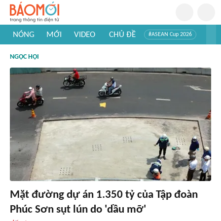
NÓNG
MỚI
VIDEO
CHỦ ĐỀ
#ASEAN Cup 2026
#Trí tuệ nhân tạo
#Mỹ - Iran
#Khám phá Việt Nam
NGỌC HỘI
#Khám phá thế giới
Mặt đường dự án 1.350 tỷ của Tập đoàn
Phúc Sơn sụt lún do 'dầu mỡ'