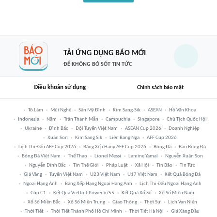
TẢI ỨNG DỤNG BÁO MỚI
ĐỂ KHÔNG BỎ SÓT TIN TỨC
Điều khoản sử dụng
Chính sách bảo mật
Tô Lâm
Mũi Nghê
Sân Mỹ Đình
Kim Sang-Sik
ASEAN
Hồ Văn Khoa
Indonesia
Năm
Trần Thanh Mẫn
Campuchia
Singapore
Chủ Tịch Quốc Hội
Ukraine
Đình Bắc
Đội Tuyển Việt Nam
ASEAN Cup 2026
Doanh Nghiệp
Xuân Son
Kim Sang Sik
Liên Bang Nga
AFF Cup 2026
Lịch Thi Đấu AFF Cup 2026
Bảng Xếp Hạng AFF Cup 2026
Bóng Đá
Báo Bóng Đá
Bóng Đá Việt Nam
Thể Thao
Lionel Messi
Lamine Yamal
Nguyễn Xuân Son
Nguyễn Đình Bắc
Tin Thế Giới
Pháp Luật
Xã Hội
Tin Bão
Tin Tức
Giá Vàng
Tuyển Việt Nam
U23 Việt Nam
U17 Việt Nam
Kết Quả Bóng Đá
Ngoại Hạng Anh
Bảng Xếp Hạng Ngoại Hạng Anh
Lịch Thi Đấu Ngoại Hạng Anh
Cúp C1
Kết Quả Vietlott Power 6/55
Kết Quả Xổ Số
Xổ Số Miền Nam
Xổ Số Miền Bắc
Xổ Số Miền Trung
Giao Thông
Thời Sự
Lịch Vạn Niên
Thời Tiết
Thời Tiết Thành Phố Hồ Chí Minh
Thời Tiết Hà Nội
Giá Xăng Dầu