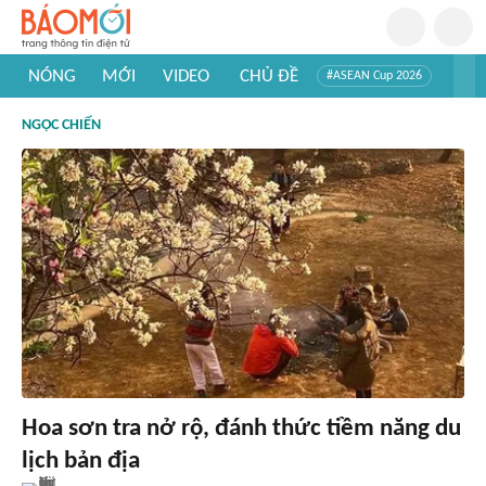
NÓNG
MỚI
VIDEO
CHỦ ĐỀ
#ASEAN Cup 2026
#Trí tuệ nhân tạo
#Mỹ - Iran
#Khám phá Việt Nam
NGỌC CHIẾN
#Khám phá thế giới
Hoa sơn tra nở rộ, đánh thức tiềm năng du
lịch bản địa