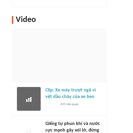
Video
Clip: Xe máy trượt ngã vì
vệt dầu chảy của xe ben
331
liên quan
Giếng tự phun khí và nước
cực mạnh gây xói lở, đứng