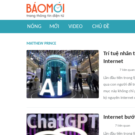
NÓNG
MỚI
VIDEO
CHỦ ĐỀ
MATTHEW PRINCE
Trí tuệ nhân 
Internet
7
liên quan
Lần đầu tiên trong 
qua con người để tr
mục này không chỉ 
kỷ nguyên Internet 
Internet bước
7
liên quan
Lần đầu tiên trong l