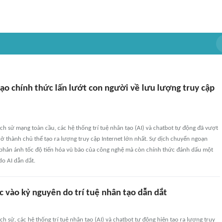
tạo chính thức lấn lướt con người về lưu lượng truy cập
lịch sử mạng toàn cầu, các hệ thống trí tuệ nhân tạo (AI) và chatbot tự động đã vượt
ở thành chủ thể tạo ra lượng truy cập Internet lớn nhất. Sự dịch chuyển ngoạn
phản ánh tốc độ tiến hóa vũ bão của công nghệ mà còn chính thức đánh dấu một
do AI dẫn dắt.
 vào kỷ nguyên do trí tuệ nhân tạo dẫn dắt
ịch sử, các hệ thống trí tuệ nhân tạo (AI) và chatbot tự động hiện tạo ra lượng truy