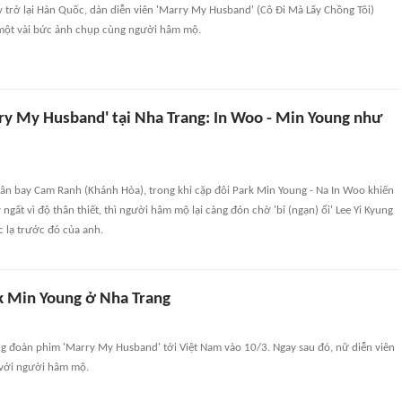
y trở lại Hàn Quốc, dàn diễn viên 'Marry My Husband' (Cô Đi Mà Lấy Chồng Tôi)
 một vài bức ảnh chụp cùng người hâm mộ.
ry My Husband' tại Nha Trang: In Woo - Min Young như
sân bay Cam Ranh (Khánh Hòa), trong khi cặp đôi Park Min Young - Na In Woo khiến
gất vì độ thân thiết, thì người hâm mộ lại càng đón chờ 'bỉ (ngạn) ổi' Lee Yi Kyung
 lạ trước đó của anh.
k Min Young ở Nha Trang
g đoàn phim 'Marry My Husband' tới Việt Nam vào 10/3. Ngay sau đó, nữ diễn viên
 với người hâm mộ.