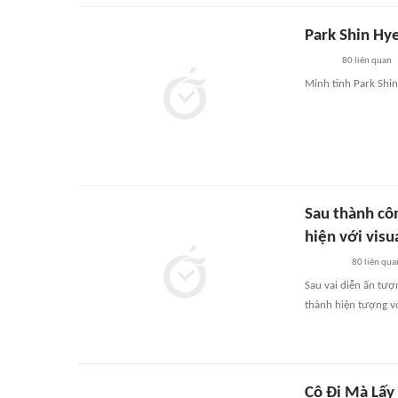
Park Shin Hye
80
liên quan
Minh tinh Park Shin
Sau thành côn
hiện với visu
80
liên qua
Sau vai diễn ấn tư
thành hiện tượng vớ
Cô Đi Mà Lấy C