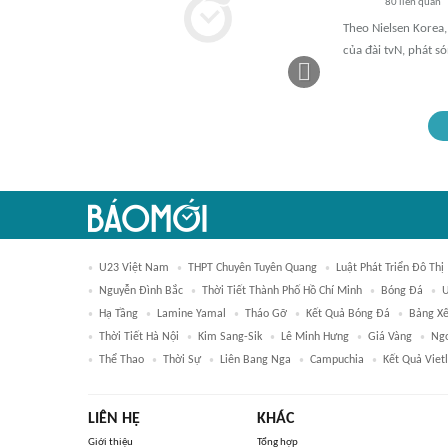
80
liên quan
Theo Nielsen Korea,
của đài tvN, phát s
U23 Việt Nam
THPT Chuyên Tuyên Quang
Luật Phát Triển Đô Thị
Nguyễn Đình Bắc
Thời Tiết Thành Phố Hồ Chí Minh
Bóng Đá
U
Hạ Tầng
Lamine Yamal
Tháo Gỡ
Kết Quả Bóng Đá
Bảng Xế
Thời Tiết Hà Nội
Kim Sang-Sik
Lê Minh Hưng
Giá Vàng
Ngo
Thể Thao
Thời Sự
Liên Bang Nga
Campuchia
Kết Quả Viet
LIÊN HỆ
KHÁC
Giới thiệu
Tổng hợp