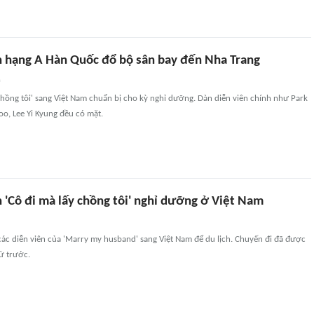
n hạng A Hàn Quốc đổ bộ sân bay đến Nha Trang
n
 chồng tôi' sang Việt Nam chuẩn bị cho kỳ nghỉ dưỡng. Dàn diễn viên chính như Park
o, Lee Yi Kyung đều có mặt.
 'Cô đi mà lấy chồng tôi' nghỉ dưỡng ở Việt Nam
ác diễn viên của 'Marry my husband' sang Việt Nam để du lịch. Chuyến đi đã được
từ trước.