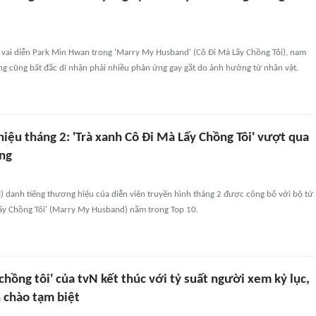
 vai diễn Park Min Hwan trong 'Marry My Husband' (Cô Đi Mà Lấy Chồng Tôi), nam
ung cũng bất đắc dĩ nhận phải nhiều phản ứng gay gắt do ảnh hưởng từ nhân vật.
iệu tháng 2: 'Trà xanh Cô Đi Mà Lấy Chồng Tôi' vượt qua
ng
) danh tiếng thương hiệu của diễn viên truyền hình tháng 2 được công bố với bộ tứ
Lấy Chồng Tôi' (Marry My Husband) nằm trong Top 10.
 chồng tôi' của tvN kết thúc với tỷ suất người xem kỷ lục,
 chào tạm biệt