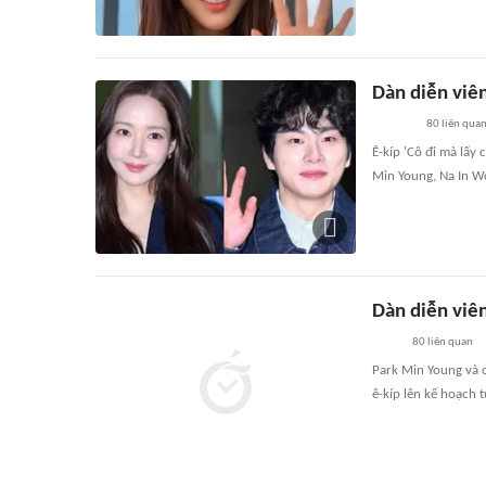
Dàn diễn viê
80
liên qua
Ê-kíp 'Cô đi mà lấy
Min Young, Na In Wo
Dàn diễn viên
80
liên quan
Park Min Young và c
ê-kíp lên kế hoạch 