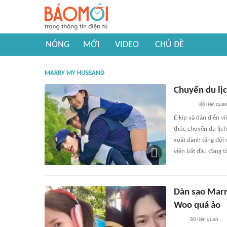
NÓNG
MỚI
VIDEO
CHỦ ĐỀ
MARRY MY HUSBAND
Chuyến du lị
80
liên qua
Ê-kíp và dàn diễn v
thúc chuyến du lịc
xuất dành tặng đội 
viên bắt đầu đăng t
Dàn sao Marr
Woo quá ảo
80
liên quan