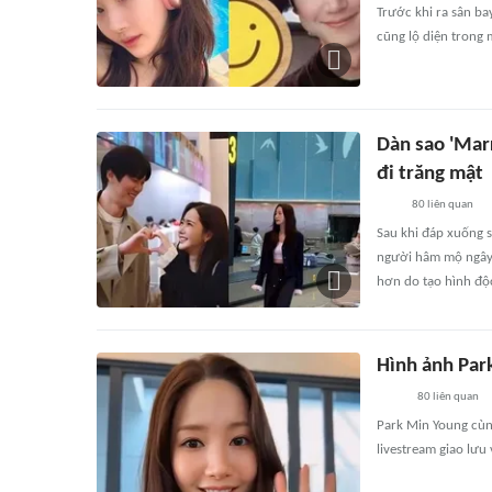
Trước khi ra sân ba
cũng lộ diện trong
Dàn sao 'Mar
đi trăng mật
80
liên quan
Sau khi đáp xuống 
người hâm mộ ngây n
hơn do tạo hình độc
Hình ảnh Par
80
liên quan
Park Min Young cùn
livestream giao lưu