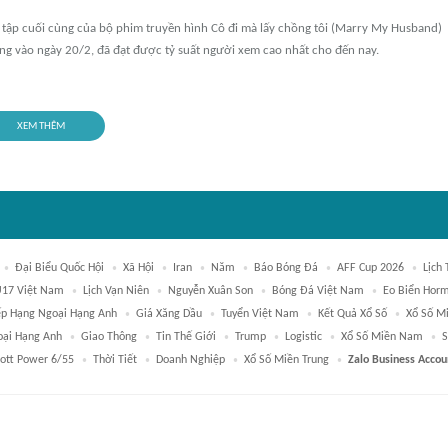
 tập cuối cùng của bộ phim truyền hình Cô đi mà lấy chồng tôi (Marry My Husband)
óng vào ngày 20/2, đã đạt được tỷ suất người xem cao nhất cho đến nay.
XEM THÊM
Đại Biểu Quốc Hội
Xã Hội
Iran
Năm
Báo Bóng Đá
AFF Cup 2026
Lịch
17 Việt Nam
Lịch Vạn Niên
Nguyễn Xuân Son
Bóng Đá Việt Nam
Eo Biển Hor
p Hạng Ngoại Hạng Anh
Giá Xăng Dầu
Tuyển Việt Nam
Kết Quả Xổ Số
Xổ Số M
ại Hạng Anh
Giao Thông
Tin Thế Giới
Trump
Logistic
Xổ Số Miền Nam
S
lott Power 6/55
Thời Tiết
Doanh Nghiệp
Xổ Số Miền Trung
Zalo Business Accou