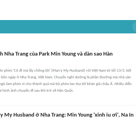
ch Nha Trang của Park Min Young và dàn sao Hàn
n
iên phim 'Cô đi mà lấy chồng tôi' (Marry My Husband) rời Việt Nam từ tối 13/3, kết
h bốn ngày ở Nha Trang, Việt Nam. Chuyến nghỉ dưỡng là phần thưởng mà nhà sản
ngũ làm phim vì cho thành quả mà bộ phim lan tỏa tới khán giả châu Á. Nhiều diễn
ải hình ảnh chuyến đi sau khi trở về Hàn Quốc.
y My Husband ở Nha Trang: Min Young 'xinh iu ơi', Na In