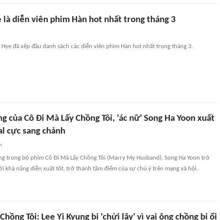
 là diễn viên phim Hàn hot nhất trong tháng 3
 Hye đã xếp đầu danh sách các diễn viên phim Hàn hot nhất trong tháng 3.
g của Cô Đi Mà Lấy Chồng Tôi, 'ác nữ' Song Ha Yoon xuất
al cực sang chảnh
n
ợng trong bộ phim Cô Đi Mà Lấy Chồng Tôi (Marry My Husband), Song Ha Yoon trở
i khả năng diễn xuất tốt, trở thành tâm điểm của sự chú ý trên mạng xã hội.
hồng Tôi: Lee Yi Kyung bị 'chửi lây' vì vai ông chồng bỉ ổi