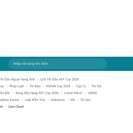
 Thi Đấu Ngoại Hạng Anh
Lịch Thi Đấu AFF Cup 2026
muz
Pháp Luật
Tin Bão
ASEAN Cup 2026
Cúp C1
Tin Tức
iền Bắc
Bảng Xếp Hạng AFF Cup 2026
Lionel Messi
UBND
ophon Zaram
Luật Kiến Trúc
Indonesia
Mỹ
Tô Lâm
nt
Zalo Cloud