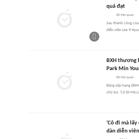
quá đạt
80
liên quan
Sau thành công của
diễn viên Lee Yi Ky
BXH thương h
Park Min You
80
liên quan
Bảng xếp hạng (BXH
chủ lực 'Cô Đi Mà 
'Cô đi mà lấy
dàn diễn viên