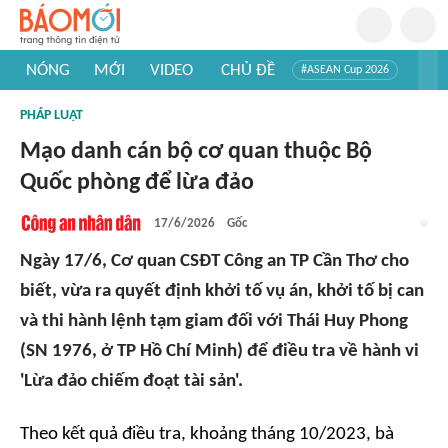
NÓNG
MỚI
VIDEO
CHỦ ĐỀ
#ASEAN Cup 2026
#Trí tuệ nhân tạo
#Mỹ - Iran
#Khám phá Việt Nam
PHÁP LUẬT
#Khám phá thế giới
Mạo danh cán bộ cơ quan thuộc Bộ
Quốc phòng để lừa đảo
17/6/2026
Gốc
Ngày 17/6, Cơ quan CSĐT Công an TP Cần Thơ cho
biết, vừa ra quyết định khởi tố vụ án, khởi tố bị can
và thi hành lệnh tạm giam đối với Thái Huy Phong
(SN 1976, ở TP Hồ Chí Minh) để điều tra về hành vi
'Lừa đảo chiếm đoạt tài sản'.
Theo kết quả điều tra, khoảng tháng 10/2023, bà