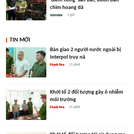
'điểm nóng' săn bắt, buôn bán
chim hoang dã
2 giờ
TIN MỚI
Bàn giao 2 người nước ngoài bị
Interpol truy nã
11 phút
Khởi tố 2 đối tượng gây ô nhiễm
môi trường
15 phút