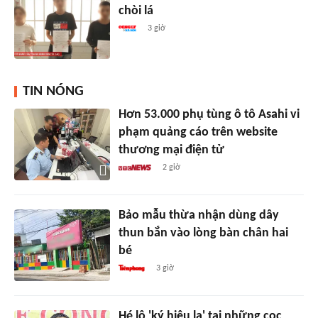
chòi lá
3 giờ
TIN NÓNG
Hơn 53.000 phụ tùng ô tô Asahi vi
phạm quảng cáo trên website
thương mại điện tử
2 giờ
Bảo mẫu thừa nhận dùng dây
thun bắn vào lòng bàn chân hai
bé
3 giờ
Hé lộ 'ký hiệu lạ' tại những cọc