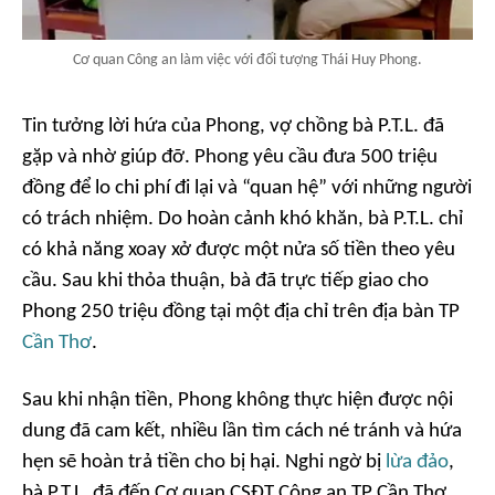
Cơ quan Công an làm việc với đối tượng Thái Huy Phong.
Tin tưởng lời hứa của Phong, vợ chồng bà P.T.L. đã
gặp và nhờ giúp đỡ. Phong yêu cầu đưa 500 triệu
đồng để lo chi phí đi lại và “quan hệ” với những người
có trách nhiệm. Do hoàn cảnh khó khăn, bà P.T.L. chỉ
có khả năng xoay xở được một nửa số tiền theo yêu
cầu. Sau khi thỏa thuận, bà đã trực tiếp giao cho
Phong 250 triệu đồng tại một địa chỉ trên địa bàn TP
Cần Thơ
.
Sau khi nhận tiền, Phong không thực hiện được nội
dung đã cam kết, nhiều lần tìm cách né tránh và hứa
hẹn sẽ hoàn trả tiền cho bị hại. Nghi ngờ bị
lừa đảo
,
bà P.T.L. đã đến Cơ quan CSĐT Công an TP Cần Thơ