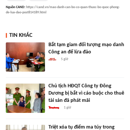
Nguồn
CAND
:
https://cand.vn/mao-danh-can-bo-co-quan-thuoc-bo-quoc-phong-
de-lua-dao-post814189.html
TIN KHÁC
Bắt tạm giam đối tượng mạo danh
Công an để lừa đảo
5 giờ
Chủ tịch HĐQT Công ty Đông
Dương bị bắt vì cáo buộc cho thuê
tài sản đã phát mãi
1 giờ
Triệt xóa tụ điểm ma túy trong