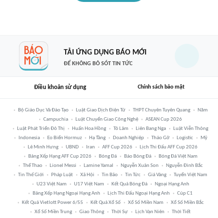
TẢI ỨNG DỤNG BÁO MỚI
ĐỂ KHÔNG BỎ SÓT TIN TỨC
Điều khoản sử dụng
Chính sách bảo mật
Bộ Giáo Dục Và Đào Tạo
Luật Giao Dịch Điện Tử
THPT Chuyên Tuyên Quang
Năm
Campuchia
Luật Chuyển Giao Công Nghệ
ASEAN Cup 2026
Luật Phát Triển Đô Thị
Huấn Hoa Hồng
Tô Lâm
Liên Bang Nga
Luật Viễn Thông
Indonesia
Eo Biển Hormuz
Hạ Tầng
Doanh Nghiệp
Tháo Gỡ
Logistic
Mỹ
Lê Minh Hưng
UBND
Iran
AFF Cup 2026
Lịch Thi Đấu AFF Cup 2026
Bảng Xếp Hạng AFF Cup 2026
Bóng Đá
Báo Bóng Đá
Bóng Đá Việt Nam
Thể Thao
Lionel Messi
Lamine Yamal
Nguyễn Xuân Son
Nguyễn Đình Bắc
Tin Thế Giới
Pháp Luật
Xã Hội
Tin Bão
Tin Tức
Giá Vàng
Tuyển Việt Nam
U23 Việt Nam
U17 Việt Nam
Kết Quả Bóng Đá
Ngoại Hạng Anh
Bảng Xếp Hạng Ngoại Hạng Anh
Lịch Thi Đấu Ngoại Hạng Anh
Cúp C1
Kết Quả Vietlott Power 6/55
Kết Quả Xổ Số
Xổ Số Miền Nam
Xổ Số Miền Bắc
Xổ Số Miền Trung
Giao Thông
Thời Sự
Lịch Vạn Niên
Thời Tiết