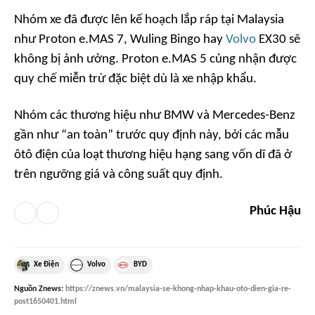
Nhóm xe đã được lên kế hoạch lắp ráp tại Malaysia
như Proton e.MAS 7, Wuling Bingo hay
Volvo
EX30 sẽ
không bị ảnh ưởng. Proton e.MAS 5 củng nhận được
quy chế miễn trừ đặc biệt dù là xe nhập khẩu.
Nhóm các thương hiệu như BMW và Mercedes-Benz
gần như “an toàn” trước quy định này, bởi các mẫu
ôtô điện của loạt thương hiệu hạng sang vốn dĩ đã ở
trên ngưỡng giá và công suất quy định.
Phúc Hậu
Xe Điện
Volvo
BYD
Nguồn
Znews
:
https://znews.vn/malaysia-se-khong-nhap-khau-oto-dien-gia-re-
post1650401.html