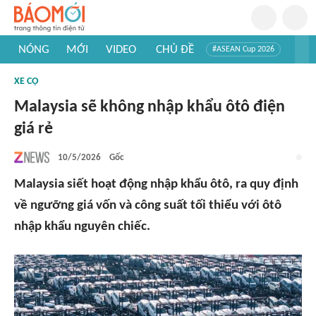
NÓNG
MỚI
VIDEO
CHỦ ĐỀ
#ASEAN Cup 2026
#Trí tuệ nhân tạo
#Mỹ - Iran
#Khám phá Việt Nam
XE CỘ
#Khám phá thế giới
Malaysia sẽ không nhập khẩu ôtô điện
giá rẻ
10/5/2026
Gốc
Malaysia siết hoạt động nhập khẩu ôtô, ra quy định
về ngưỡng giá vốn và công suất tối thiểu với ôtô
nhập khẩu nguyên chiếc.