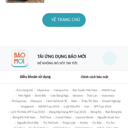
VỀ TRANG CHỦ
TẢI ỨNG DỤNG BÁO MỚI
ĐỂ KHÔNG BỎ SÓT TIN TỨC
Điều khoản sử dụng
Chính sách bảo mật
Kim Sang-Sik
Myanmar
Campuchia
Đội Tuyển Việt Nam
ASEAN Cup
Mũi Nghê
Đình Bắc
Liên Bang Nga
Ukraine
Thái Lan
Indonesia
Philippines
Malaysia
Cảnh Sát Kinh Tế
Năm
Triệu Thị Tâm
Doanh Nghiệp
Singapore
ASEAN Cup 2026
Luật Dầu Khí
Iran
AFF Cup 2026
Lịch Thi Đấu AFF Cup 2026
Bảng Xếp Hạng AFF Cup 2026
Bóng Đá
Báo Bóng Đá
Bóng Đá Việt Nam
Thể Thao
Lionel Messi
Lamine Yamal
Nguyễn Xuân Son
Nguyễn Đình Bắc
Tin Thế Giới
Pháp Luật
Xã Hội
Tin Bão
Tin Tức