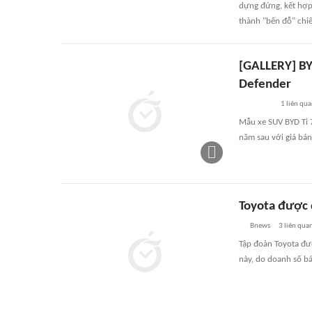
dựng đứng, kết hợp 
thành "bến đỗ" chi
[GALLERY] BY
Defender
1
liên qu
Mẫu xe SUV BYD Ti 7
năm sau với giá bán
Toyota được 
Bnews
3
liên qua
Tập đoàn Toyota đư
này, do doanh số bán