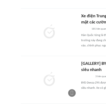
Xe điện Trung
mặt các cườn
185
liên qua
Hàn Quốc từng là th
trường này đang chứ
vào, chinh phục ngư
[GALLERY] BY
siêu nhanh
3
liên qu
BYD Denza Z9S được 
siêu nhanh. Xe có g