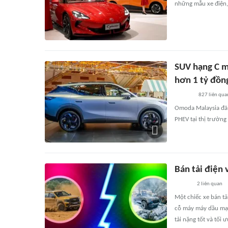
những mẫu xe điện,
SUV hạng C m
hơn 1 tỷ đồn
827
liên qua
Omoda Malaysia đã
PHEV tại thị trường
Bán tải điện 
2
liên quan
Một chiếc xe bán tả
cỗ máy máy dầu mạn
tải nặng tốt và tối 