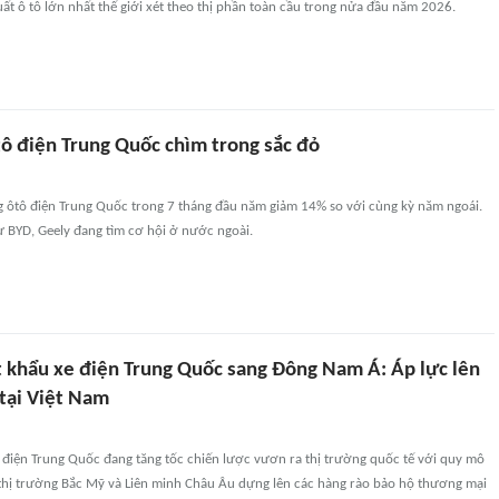
t ô tô lớn nhất thế giới xét theo thị phần toàn cầu trong nửa đầu năm 2026.
tô điện Trung Quốc chìm trong sắc đỏ
g ôtô điện Trung Quốc trong 7 tháng đầu năm giảm 14% so với cùng kỳ năm ngoái.
ư BYD, Geely đang tìm cơ hội ở nước ngoài.
t khẩu xe điện Trung Quốc sang Đông Nam Á: Áp lực lên
 tại Việt Nam
 điện Trung Quốc đang tăng tốc chiến lược vươn ra thị trường quốc tế với quy mô
 thị trường Bắc Mỹ và Liên minh Châu Âu dựng lên các hàng rào bảo hộ thương mại