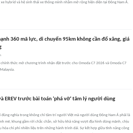
 xe hybrid và hệ sinh thái xe thông minh nhằm mở rộng hiện diện tại Đông Nam Á.
ạnh 360 mã lực, di chuyển 95km không cần đổ xăng, giá
g
n
 chính thức mở chương trình nhận đặt trước cho Omoda C7 2026 và Omoda C7
 Malaysia.
và EREV trước bài toán 'phá vỡ' tâm lý người dùng
i đúng nghĩa trong không chỉ tâm trí người Việt mà người dùng Đông Nam Á phải là
h mẽ, khung gầm rời chắc chắn, sở hữu khả năng vượt địa hình dũng mãnh, chịu
ưu hóa chi phí nhiên liệu trên những hành trình dài. Sự kết hợp giữa tính năng công