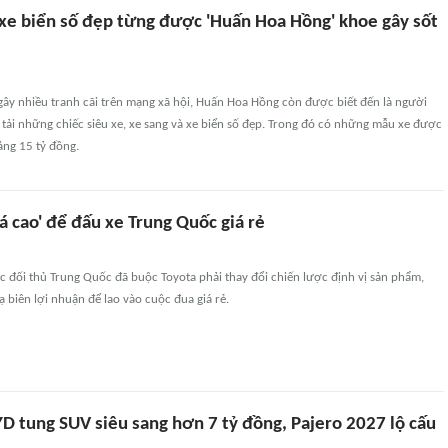
, xe biển số đẹp từng được 'Huấn Hoa Hồng' khoe gây sốt
gây nhiều tranh cãi trên mạng xã hội, Huấn Hoa Hồng còn được biết đến là người
ải những chiếc siêu xe, xe sang và xe biển số đẹp. Trong đó có những mẫu xe được
oảng 15 tỷ đồng.
iá cao' để đấu xe Trung Quốc giá rẻ
c đối thủ Trung Quốc đã buộc Toyota phải thay đổi chiến lược định vị sản phẩm,
ạ biên lợi nhuận để lao vào cuộc đua giá rẻ.
YD tung SUV siêu sang hơn 7 tỷ đồng, Pajero 2027 lộ cấu