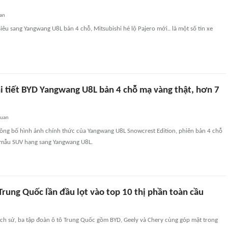
an
siêu sang Yangwang U8L bản 4 chỗ, Mitsubishi hé lộ Pajero mới.. là một số tin xe
i tiết BYD Yangwang U8L bản 4 chỗ mạ vàng thật, hơn 7
quan
ông bố hình ảnh chính thức của Yangwang U8L Snowcrest Edition, phiên bản 4 chỗ
 mẫu SUV hạng sang Yangwang U8L.
Trung Quốc lần đầu lọt vào top 10 thị phần toàn cầu
lịch sử, ba tập đoàn ô tô Trung Quốc gồm BYD, Geely và Chery cùng góp mặt trong