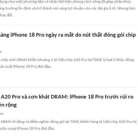
dụng như một phương tiện cá nhân thể hiện phong cách sống đã giúp phân khúc
tăng trưởng ổn định và trở thành mỏ vàng lợi nhuận của các đại gia ô tô. Nhưng bức
hay đổi.
hàng iPhone 18 Pro ngày ra mắt do nút thắt đóng gói chip
an
ụt chip nhớ DRAM khiến khoảng 1 tỷ USD chip A20 Pro tại TSMC bị kẹt ở khâu đóng
 sản xuất iPhone 18 Pro đợt đầu.
p A20 Pro và cơn khát DRAM: iPhone 18 Pro trước rủi ro
ện rộng
uan
ụt DRAM di động và điểm nghẽn đóng gói tại TSMC khiến hàng tỷ USD chip A20 Pro bị
guồn cung iPhone 18 Pro đợt đầu.