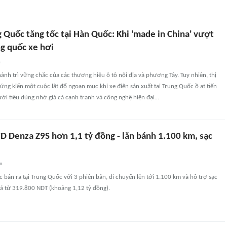
 Quốc tăng tốc tại Hàn Quốc: Khi 'made in China' vượt
g quốc xe hơi
n
ành trì vững chắc của các thương hiệu ô tô nội địa và phương Tây. Tuy nhiên, thị
ng kiến một cuộc lật đổ ngoạn mục khi xe điện sản xuất tại Trung Quốc ồ ạt tiến
ời tiêu dùng nhờ giá cả cạnh tranh và công nghệ hiện đại…
D Denza Z9S hơn 1,1 tỷ đồng - lăn bánh 1.100 km, sạc
an
bán ra tại Trung Quốc với 3 phiên bản, di chuyển lên tới 1.100 km và hỗ trợ sạc
iá từ 319.800 NDT (khoảng 1,12 tỷ đồng).