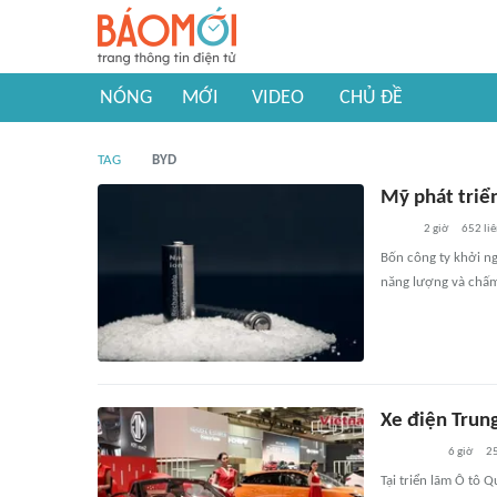
NÓNG
MỚI
VIDEO
CHỦ ĐỀ
TAG
BYD
Mỹ phát triể
2 giờ
652
li
Bốn công ty khởi ng
năng lượng và chấm
Xe điện Trun
6 giờ
2
Tại triển lãm Ô tô 