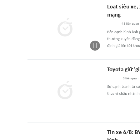
Loạt siêu xe
mạng
43
liên quan
Bên cạnh hình ảnh 
thường xuyên đăng t
định giá lên tới kh
Toyota giữ 'g
3
liên quan
Sự cạnh tranh từ cá
thay vì chấp nhận h
Tin xe 6/8: B