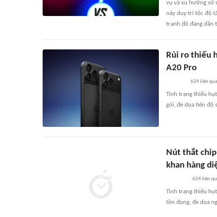
vụ và xu hướng sử 
này duy trì tốc độ 
tranh đó đang dần t
Rủi ro thiếu 
A20 Pro
624
liên qu
Tình trạng thiếu h
gói, đe dọa tiến độ
Nút thắt chi
khan hàng di
624
liên q
Tình trạng thiếu h
tồn đọng, đe dọa n