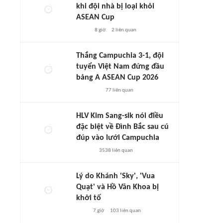
khi đội nhà bị loại khỏi
ASEAN Cup
8 giờ
2
liên quan
Thắng Campuchia 3-1, đội
tuyển Việt Nam đứng đầu
bảng A ASEAN Cup 2026
77
liên quan
HLV Kim Sang-sik nói điều
đặc biệt về Đình Bắc sau cú
đúp vào lưới Campuchia
3538
liên quan
Lý do Khánh 'Sky', 'Vua
Quạt' và Hồ Văn Khoa bị
khởi tố
7 giờ
103
liên quan