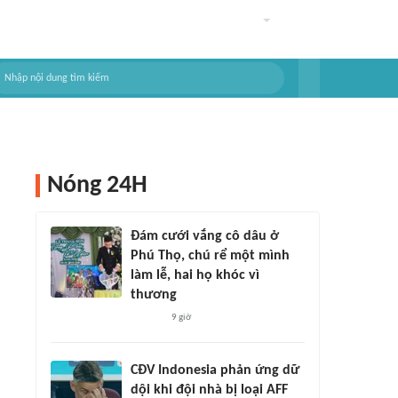
Nóng 24H
Đám cưới vắng cô dâu ở
Phú Thọ, chú rể một mình
làm lễ, hai họ khóc vì
thương
9 giờ
CĐV Indonesia phản ứng dữ
dội khi đội nhà bị loại AFF