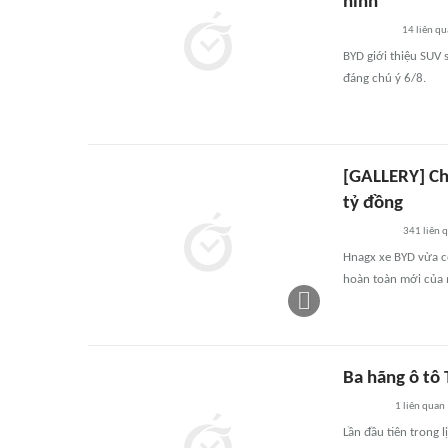
hình
14
liên qu
BYD giới thiệu SUV 
đáng chú ý 6/8.
[GALLERY] Ch
tỷ đồng
341
liên 
Hnagx xe BYD vừa c
hoàn toàn mới của
Ba hãng ô tô 
1
liên quan
Lần đầu tiên trong 