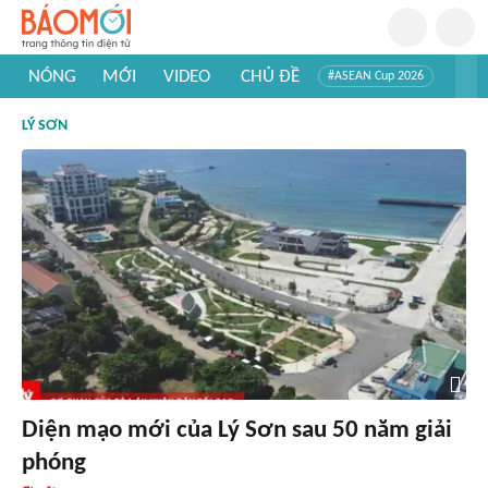
NÓNG
MỚI
VIDEO
CHỦ ĐỀ
#ASEAN Cup 2026
#Trí tuệ nhân tạo
#Mỹ - Iran
#Khám phá Việt Nam
LÝ SƠN
#Khám phá thế giới
Diện mạo mới của Lý Sơn sau 50 năm giải
phóng