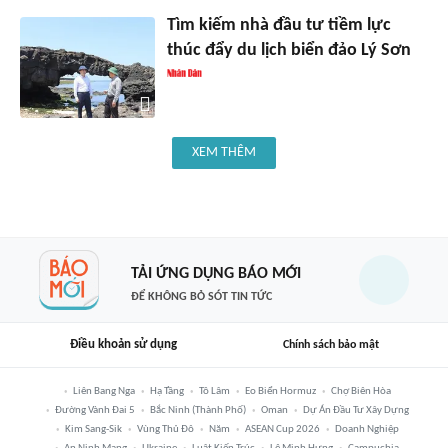
Tìm kiếm nhà đầu tư tiềm lực
thúc đẩy du lịch biển đảo Lý Sơn
XEM THÊM
TẢI ỨNG DỤNG BÁO MỚI
ĐỂ KHÔNG BỎ SÓT TIN TỨC
Điều khoản sử dụng
Chính sách bảo mật
Liên Bang Nga
Hạ Tầng
Tô Lâm
Eo Biển Hormuz
Chợ Biên Hòa
Đường Vành Đai 5
Bắc Ninh (thành Phố)
Oman
Dự Án Đầu Tư Xây Dựng
Kim Sang-Sik
Vùng Thủ Đô
Năm
ASEAN Cup 2026
Doanh Nghiệp