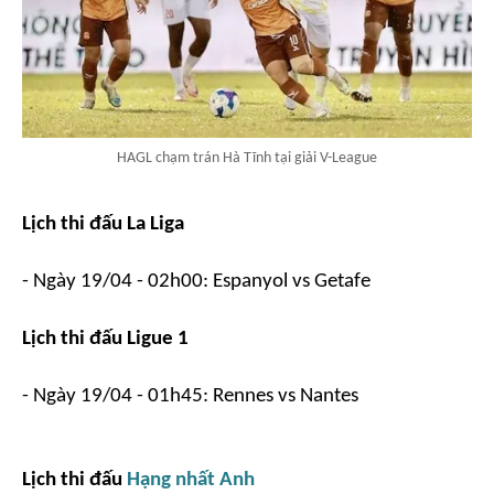
HAGL chạm trán Hà Tĩnh tại giải V-League
Lịch thi đấu
La Liga
- Ngày 19/04 - 02h00: Espanyol vs Getafe
Lịch thi đấu
Ligue 1
- Ngày 19/04 - 01h45: Rennes vs Nantes
Lịch thi đấu
Hạng nhất Anh