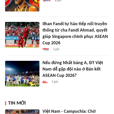
6 giờ
Ilhan Fandi tự hào tiếp nối truyền
thống từ cha Fandi Ahmad, quyết
giúp Singapore chinh phục ASEAN
Cup 2026
3 giờ
Nếu đứng Nhất bảng A, ĐT Việt
Nam dễ gặp đội nào ở Bán kết
ASEAN Cup 2026?
3 giờ
TIN MỚI
Việt Nam - Campuchia: Chờ