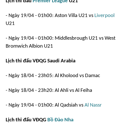
Lịch thi đấu
Premier League
U21
- Ngày 19/04 - 01h00: Aston Villa U21 vs
Liverpool
U21
- Ngày 19/04 - 01h00: Middlesbrough U21 vs West
Bromwich Albion U21
Lịch thi đấu VĐQG Saudi Arabia
- Ngày 18/04 - 23h05: Al Kholood vs Damac
- Ngày 18/04 - 23h20: Al Ahli vs Al Feiha
- Ngày 19/04 - 01h00: Al Qadsiah vs
Al Nassr
Lịch thi đấu VĐQG
Bồ Đào Nha