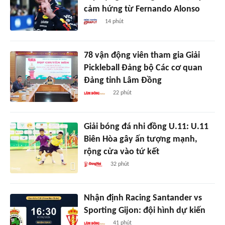
cảm hứng từ Fernando Alonso
14 phút
78 vận động viên tham gia Giải
Pickleball Đảng bộ Các cơ quan
Đảng tỉnh Lâm Đồng
22 phút
Giải bóng đá nhi đồng U.11: U.11
Biên Hòa gây ấn tượng mạnh,
rộng cửa vào tứ kết
32 phút
Nhận định Racing Santander vs
Sporting Gijon: đội hình dự kiến
41 phút