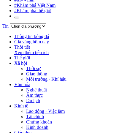
#Khám phá Việt Nam
#Khám phá thế giới
Tin
Thông tin bóng đá
Giá vàng hôm nay
Thời tiết
Xem thêm tiện ích
Thế giới
Xã hội
Thời sự
Giao thông
Môi trường - Khí hậu
Văn hóa
Nghệ thuật
Ẩm thực
Du lịch
Kinh tế
Lao động - Việc làm
Tài chính
Chứng khoán
Kinh doanh
Giáo dục