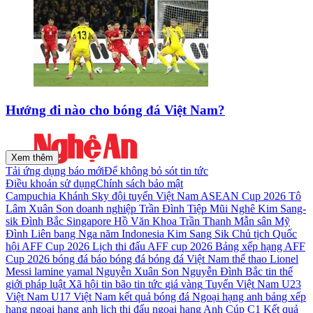
Hướng đi nào cho bóng đá Việt Nam?
Xem thêm
Tải ứng dụng báo mới
Để không bỏ sót tin tức
Điều khoản sử dụng
Chính sách bảo mật
Campuchia
Khánh Sky
đội tuyển Việt Nam
ASEAN Cup 2026
Tô
Lâm
Xuân Son
doanh nghiệp
Trần Đình Tiệp
Mũi Nghê
Kim Sang-
sik
Đình Bắc
Singapore
Hồ Văn Khoa
Trần Thanh Mẫn
sân Mỹ
Đình
Liên bang Nga
năm
Indonesia
Kim Sang Sik
Chủ tịch Quốc
hội
AFF Cup 2026
Lịch thi đấu AFF cup 2026
Bảng xếp hạng AFF
Cup 2026
bóng đá
báo bóng đá
bóng đá Việt Nam
thể thao
Lionel
Messi
lamine yamal
Nguyễn Xuân Son
Nguyễn Đình Bắc
tin thế
giới
pháp luật
Xã hội
tin bão
tin tức
giá vàng
Tuyển Việt Nam
U23
Việt Nam
U17 Việt Nam
kết quả bóng đá
Ngoại hạng anh
bảng xếp
hạng ngoại hạng anh
lịch thi đấu ngoại hạng Anh
Cúp C1
Kết quả