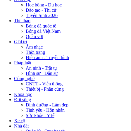
Học bổng - Du học
Đào tạo - Thi cử
Tuyển Sinh 2026
Thể thao
Bóng đá quốc tế
Bóng đá Việt Nam
Quần vợt
Giải trí
Âm nhạc
Thời trang
Điện ảnh - Truyền hình
Pháp luật
An ninh - Trật tự
Hình sự - Dân sự
Công nghệ
CNTT - Viễn thông
Thiết bị - Phần cứng
Khoa học
Đời sống
Dinh dưỡng - Làm đẹp
Tình yêu - Hôn nhân
Sức khỏe - Y tế
Xe cộ
Nhà đất