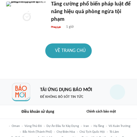
Tăng cường phổ biến pháp luật để
nâng hiệu quả phòng ngừa tội
phạm
1 giờ
VỀ TRANG CHỦ
TẢI ỨNG DỤNG BÁO MỚI
ĐỂ KHÔNG BỎ SÓT TIN TỨC
Điều khoản sử dụng
Chính sách bảo mật
Oman
Vùng Thủ Đô
Dự Án Đầu Tư Xây Dựng
Iran
Hạ Tầng
Võ Xuân Trường
Bắc Ninh (thành Phố)
Chợ Biên Hòa
Chủ Tịch Quốc Hội
Tô Lâm