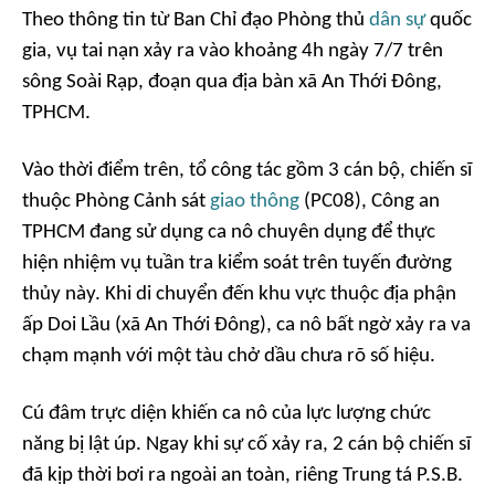
Theo thông tin từ Ban Chỉ đạo Phòng thủ
dân sự
quốc
gia, vụ tai nạn xảy ra vào khoảng 4h ngày 7/7 trên
sông Soài Rạp, đoạn qua địa bàn xã An Thới Đông,
TPHCM.
Vào thời điểm trên, tổ công tác gồm 3 cán bộ, chiến sĩ
thuộc Phòng Cảnh sát
giao thông
(PC08), Công an
TPHCM đang sử dụng ca nô chuyên dụng để thực
hiện nhiệm vụ tuần tra kiểm soát trên tuyến đường
thủy này. Khi di chuyển đến khu vực thuộc địa phận
ấp Doi Lầu (xã An Thới Đông), ca nô bất ngờ xảy ra va
chạm mạnh với một tàu chở dầu chưa rõ số hiệu.
Cú đâm trực diện khiến ca nô của lực lượng chức
năng bị lật úp. Ngay khi sự cố xảy ra, 2 cán bộ chiến sĩ
đã kịp thời bơi ra ngoài an toàn, riêng Trung tá P.S.B.