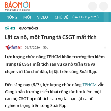
NÓNG
MỚI
VIDEO
CHỦ ĐỀ
#ASEAN Cup 2026
#Trí tuệ nhân tạo
#Mỹ - Iran
#Khám phá Việt Nam
XÃ HỘI
GIAO THÔNG
#Khám phá thế giới
Lật ca nô, một Trung tá CSGT mất tích
08/7/2026
Gốc
Lực lượng chức năng TPHCM khẩn trương tìm kiếm
Trung tá CSGT mất tích sau vụ ca nô tuần tra va
chạm với tàu chở dầu, bị lật trên sông Soài Rạp.
Đến sáng nay (8/7), lực lượng chức năng
TPHCM
vẫn
đang khẩn trương triển khai công tác tìm kiếm một
cán bộ CSGT bị mất tích sau vụ tai nạn lật ca nô
nghiêm trọng trên sông Soài Rạp.