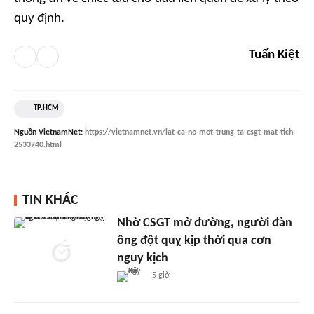
quy định.
Tuấn Kiệt
TP.HCM
Nguồn
VietnamNet
:
https://vietnamnet.vn/lat-ca-no-mot-trung-ta-csgt-mat-tich-
2533740.html
TIN KHÁC
Nhờ CSGT mở đường, người đàn
ông đột quỵ kịp thời qua cơn
nguy kịch
5 giờ