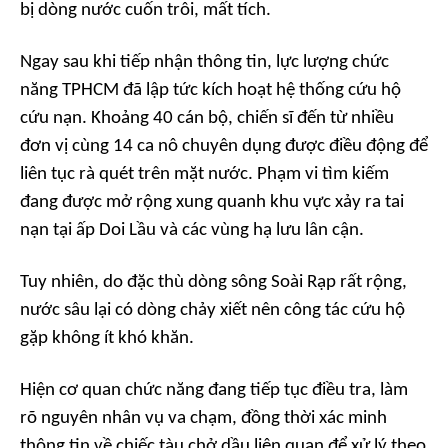
bị dòng nước cuốn trôi, mất tích.
Ngay sau khi tiếp nhận thông tin, lực lượng chức
năng TPHCM đã lập tức kích hoạt hệ thống cứu hộ
cứu nạn. Khoảng 40 cán bộ, chiến sĩ đến từ nhiều
đơn vị cùng 14 ca nô chuyên dụng được điều động để
liên tục rà quét trên mặt nước. Phạm vi tìm kiếm
đang được mở rộng xung quanh khu vực xảy ra tai
nạn tại ấp Doi Lầu và các vùng hạ lưu lân cận.
Tuy nhiên, do đặc thù dòng sông Soài Rạp rất rộng,
nước sâu lại có dòng chảy xiết nên công tác cứu hộ
gặp không ít khó khăn.
Hiện cơ quan chức năng đang tiếp tục điều tra, làm
rõ nguyên nhân vụ va chạm, đồng thời xác minh
thông tin về chiếc tàu chở dầu liên quan để xử lý theo