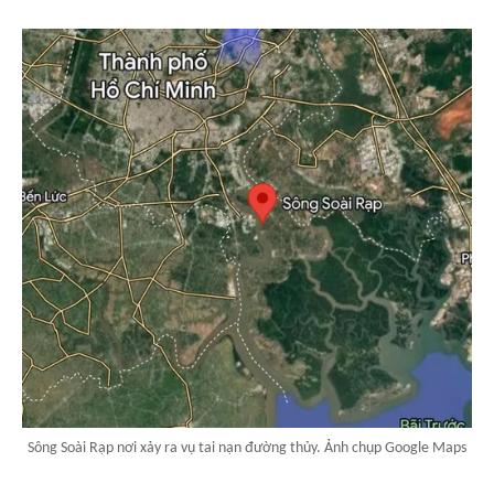
Sông Soài Rạp nơi xảy ra vụ tai nạn đường thủy. Ảnh chụp Google Maps