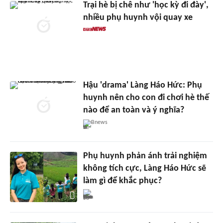
Trại hè bị chê như 'học kỳ đi đày',
nhiều phụ huynh vội quay xe
Hậu 'drama' Làng Háo Hức: Phụ
huynh nên cho con đi chơi hè thế
nào để an toàn và ý nghĩa?
Bnews
Phụ huynh phản ánh trải nghiệm
không tích cực, Làng Háo Hức sẽ
làm gì để khắc phục?