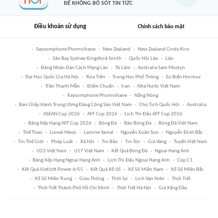
ĐỂ KHÔNG BỎ SÓT TIN TỨC
Điều khoản sử dụng
Chính sách bảo mật
Saysomphone Phomvihane
New Zealand
New Zealand Cindy Kiro
Sân Bay Sydney Kingsford Smith
Quốc Hội Lào
Lào
Đảng Nhân Dân Cách Mạng Lào
Tô Lâm
Australia Sam Mostyn
Đại Học Quốc Gia Hà Nội
Rửa Tiền
Trung Học Phổ Thông
Eo Biển Hormuz
Trần Thanh Mẫn
Điểm Chuẩn
Iran
Nhà Nước Việt Nam
Xaysomphone Phomvihane
Nắng Nóng
Ban Chấp Hành Trung Ương Đảng Cộng Sản Việt Nam
Chủ Tịch Quốc Hội
Australia
ASEAN Cup 2026
AFF Cup 2026
Lịch Thi Đấu AFF Cup 2026
Bảng Xếp Hạng AFF Cup 2026
Bóng Đá
Báo Bóng Đá
Bóng Đá Việt Nam
Thể Thao
Lionel Messi
Lamine Yamal
Nguyễn Xuân Son
Nguyễn Đình Bắc
Tin Thế Giới
Pháp Luật
Xã Hội
Tin Bão
Tin Tức
Giá Vàng
Tuyển Việt Nam
U23 Việt Nam
U17 Việt Nam
Kết Quả Bóng Đá
Ngoại Hạng Anh
Bảng Xếp Hạng Ngoại Hạng Anh
Lịch Thi Đấu Ngoại Hạng Anh
Cúp C1
Kết Quả Vietlott Power 6/55
Kết Quả Xổ Số
Xổ Số Miền Nam
Xổ Số Miền Bắc
Xổ Số Miền Trung
Giao Thông
Thời Sự
Lịch Vạn Niên
Thời Tiết
Thời Tiết Thành Phố Hồ Chí Minh
Thời Tiết Hà Nội
Giá Xăng Dầu