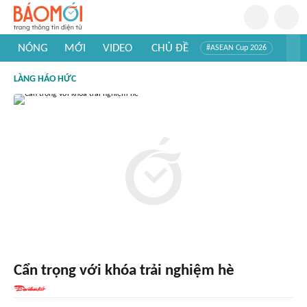
NÓNG
MỚI
VIDEO
CHỦ ĐỀ
#ASEAN Cup 2026
#Trí tuệ nhân tạo
#Mỹ - Iran
#Khám phá Việt Nam
LÀNG HÁO HỨC
#Khám phá thế giới
Cẩn trọng với khóa trải nghiệm hè