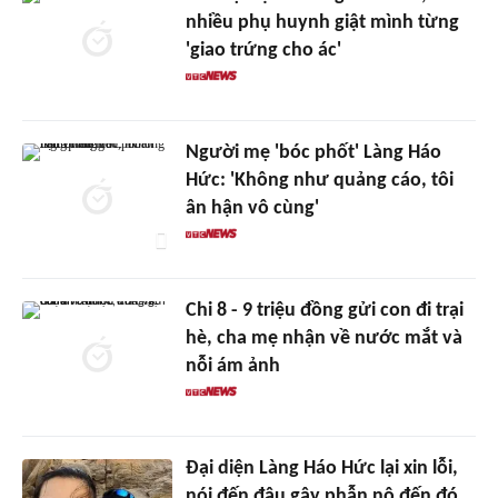
nhiều phụ huynh giật mình từng
'giao trứng cho ác'
Người mẹ 'bóc phốt' Làng Háo
Hức: 'Không như quảng cáo, tôi
ân hận vô cùng'
Chi 8 - 9 triệu đồng gửi con đi trại
hè, cha mẹ nhận về nước mắt và
nỗi ám ảnh
Đại diện Làng Háo Hức lại xin lỗi,
nói đến đâu gây phẫn nộ đến đó