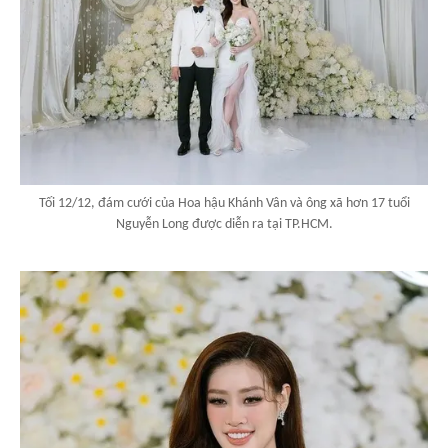
Tối 12/12, đám cưới của Hoa hậu Khánh Vân và ông xã hơn 17 tuổi
Nguyễn Long được diễn ra tại TP.HCM.