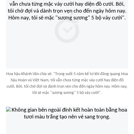
Hoa hậu Khánh Vân chia sẻ: "Trong suốt 5 năm kể từ khi đăng quang Hoa
hậu Hoàn vũ Việt Nam, tôi vẫn chưa từng mặc váy cưới hay diện đồ
cưới. Bởi, tôi chờ đợi và dành trọn vẹn cho đến ngày hôm nay. Hôm nay,
tôi sẽ mặc "sương sương" 5 bộ váy cưới".