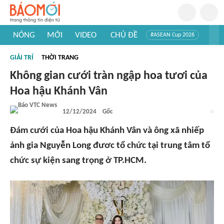
NÓNG
MỚI
VIDEO
CHỦ ĐỀ
#ASEAN Cup 2026
#Trí tuệ nhân tạo
#Mỹ - Iran
#Khám phá Việt Nam
GIẢI TRÍ
THỜI TRANG
#Khám phá thế giới
Không gian cưới tràn ngập hoa tươi của
Hoa hậu Khánh Vân
12/12/2024
Gốc
Đám cưới của Hoa hậu Khánh Vân và ông xã nhiếp
ảnh gia Nguyễn Long đươc tổ chức tại trung tâm tổ
chức sự kiện sang trọng ở TP.HCM.