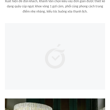
Xuất hiện để đón khách, Khánh Vân chọn kiểu váy đơn giản được thiết kế
dạng quây cúp ngực khoe vòng 1 gợi cảm, phối cùng phong cách trang
điểm nhẹ nhàng, kiểu tóc buông xõa thanh lịch.