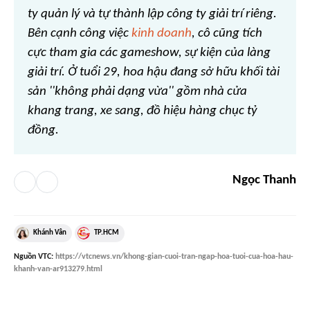
ty quản lý và tự thành lập công ty giải trí riêng.
Bên cạnh công việc
kinh doanh
, cô cũng tích
cực tham gia các gameshow, sự kiện của làng
giải trí. Ở tuổi 29, hoa hậu đang sở hữu khối tài
sản ''không phải dạng vừa'' gồm nhà cửa
khang trang, xe sang, đồ hiệu hàng chục tỷ
đồng.
Ngọc Thanh
Khánh Vân
TP.HCM
Nguồn
VTC
:
https://vtcnews.vn/khong-gian-cuoi-tran-ngap-hoa-tuoi-cua-hoa-hau-
khanh-van-ar913279.html