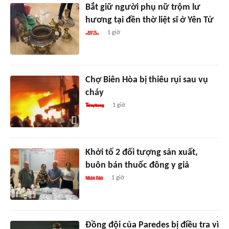
Bắt giữ người phụ nữ trộm lư
hương tại đền thờ liệt sĩ ở Yên Tử
1 giờ
Chợ Biên Hòa bị thiêu rụi sau vụ
cháy
1 giờ
Khởi tố 2 đối tượng sản xuất,
buôn bán thuốc đông y giả
1 giờ
Đồng đội của Paredes bị điều tra vì