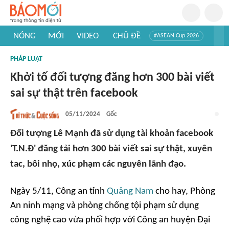
NÓNG
MỚI
VIDEO
CHỦ ĐỀ
#ASEAN Cup 2026
#Trí tuệ nhân tạo
#Mỹ - Iran
#Khám phá Việt Nam
PHÁP LUẬT
#Khám phá thế giới
Khởi tố đối tượng đăng hơn 300 bài viết
sai sự thật trên facebook
05/11/2024
Gốc
Đối tượng Lê Mạnh đã sử dụng tài khoản facebook
'T.N.Đ' đăng tải hơn 300 bài viết sai sự thật, xuyên
tac, bôi nhọ, xúc phạm các nguyên lãnh đạo.
Ngày 5/11,
Công an tỉnh
Quảng Nam
cho hay, Phòng
An ninh mạng và phòng chống tội phạm sử dụng
công nghệ cao vừa phối hợp với Công an huyện Đại