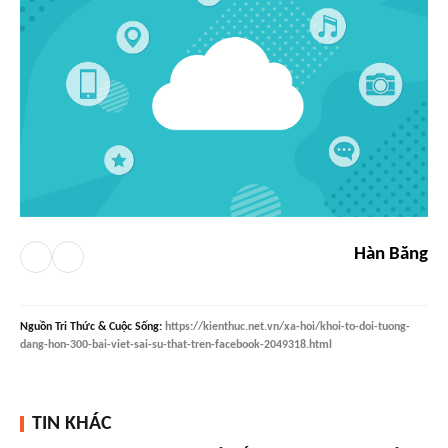
Hàn Băng
Nguồn
Tri Thức & Cuộc Sống
:
https://kienthuc.net.vn/xa-hoi/khoi-to-doi-tuong-
dang-hon-300-bai-viet-sai-su-that-tren-facebook-2049318.html
TIN KHÁC