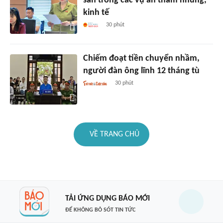
sản trong các vụ án tham nhũng,
kinh tế
30 phút
Chiếm đoạt tiền chuyển nhầm,
người đàn ông lĩnh 12 tháng tù
30 phút
VỀ TRANG CHỦ
TẢI ỨNG DỤNG BÁO MỚI
ĐỂ KHÔNG BỎ SÓT TIN TỨC