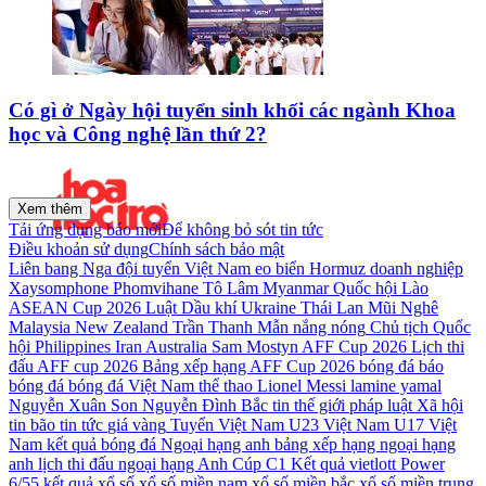
Có gì ở Ngày hội tuyển sinh khối các ngành Khoa
học và Công nghệ lần thứ 2?
Xem thêm
Tải ứng dụng báo mới
Để không bỏ sót tin tức
Điều khoản sử dụng
Chính sách bảo mật
Liên bang Nga
đội tuyển Việt Nam
eo biển Hormuz
doanh nghiệp
Xaysomphone Phomvihane
Tô Lâm
Myanmar
Quốc hội Lào
ASEAN Cup 2026
Luật Dầu khí
Ukraine
Thái Lan
Mũi Nghê
Malaysia
New Zealand
Trần Thanh Mẫn
nắng nóng
Chủ tịch Quốc
hội
Philippines
Iran
Australia Sam Mostyn
AFF Cup 2026
Lịch thi
đấu AFF cup 2026
Bảng xếp hạng AFF Cup 2026
bóng đá
báo
bóng đá
bóng đá Việt Nam
thể thao
Lionel Messi
lamine yamal
Nguyễn Xuân Son
Nguyễn Đình Bắc
tin thế giới
pháp luật
Xã hội
tin bão
tin tức
giá vàng
Tuyển Việt Nam
U23 Việt Nam
U17 Việt
Nam
kết quả bóng đá
Ngoại hạng anh
bảng xếp hạng ngoại hạng
anh
lịch thi đấu ngoại hạng Anh
Cúp C1
Kết quả vietlott Power
6/55
kết quả xổ số
xổ số miền nam
xổ số miền bắc
xổ số miền trung