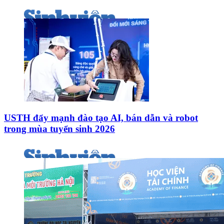
USTH đẩy mạnh đào tạo AI, bán dẫn và robot
trong mùa tuyển sinh 2026