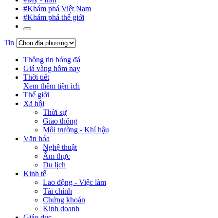
#Khám phá Việt Nam
#Khám phá thế giới
Tin
Thông tin bóng đá
Giá vàng hôm nay
Thời tiết
Xem thêm tiện ích
Thế giới
Xã hội
Thời sự
Giao thông
Môi trường - Khí hậu
Văn hóa
Nghệ thuật
Ẩm thực
Du lịch
Kinh tế
Lao động - Việc làm
Tài chính
Chứng khoán
Kinh doanh
Giáo dục