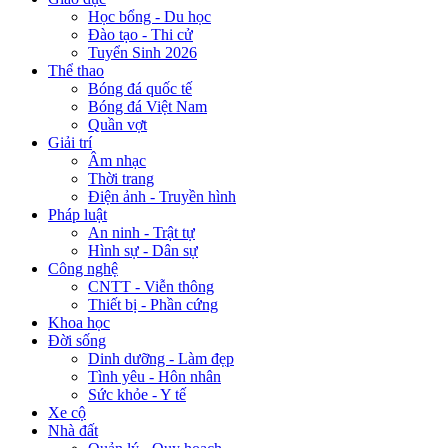
Học bổng - Du học
Đào tạo - Thi cử
Tuyển Sinh 2026
Thể thao
Bóng đá quốc tế
Bóng đá Việt Nam
Quần vợt
Giải trí
Âm nhạc
Thời trang
Điện ảnh - Truyền hình
Pháp luật
An ninh - Trật tự
Hình sự - Dân sự
Công nghệ
CNTT - Viễn thông
Thiết bị - Phần cứng
Khoa học
Đời sống
Dinh dưỡng - Làm đẹp
Tình yêu - Hôn nhân
Sức khỏe - Y tế
Xe cộ
Nhà đất